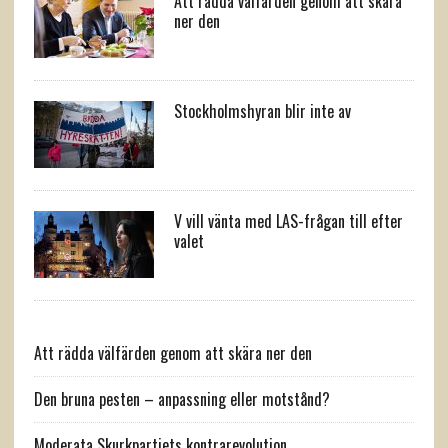
Att rädda välfärden genom att skära
ner den
Stockholmshyran blir inte av
V vill vänta med LAS-frågan till efter
valet
Att rädda välfärden genom att skära ner den
Den bruna pesten – anpassning eller motstånd?
Moderata Skurkpartiets kontrarevolution