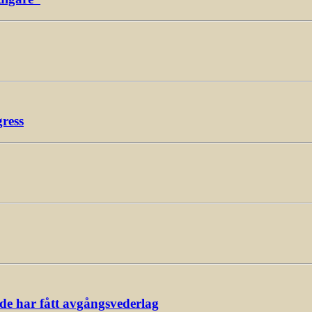
gress
ade har fått avgångsvederlag