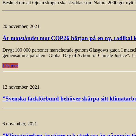
Beslutet om att Ojnareskogen ska skyddas som Natura 2000 ger nytt h
20 november, 2021
Är motståndet mot COP26 början på en ny, radikal k
Drygt 100 000 personer marscherade genom Glasgows gator. I marschen, 
gemensamma parollen ”Global Day of Action for Climate Justice”. L
Läs mer
12 november, 2021
”Svenska fackförbund behöver skärpa sitt klimatarbet
6 november, 2021
”Klimatrörelsen är större och starkare än någonsin ti