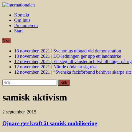
Kontakt
Om Intis
Prenumerera
Start
Nytt
18 november, 2021
|
Svenonius utbuad vid demonstration
18 november, 2021
|
LO-ledningen ger upp ett landmärke
12 november, 2021
|
Ett steg till vänster och två till höger på 
12 november, 2021
|
När de döda tar sig röst
12 november, 2021
|
”Svenska fackförbund behöver skärpa sitt k
Sök
efter:
samisk aktivism
2 september, 2015
Ojnare ger kraft åt samisk mobilisering