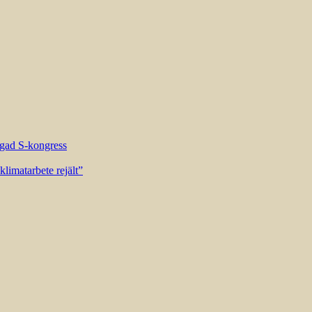
riggad S-kongress
limatarbete rejält”