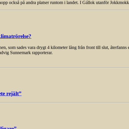
opp också på andra platser runtom i landet. I Gállok utanför Jokkmok
limatrörelse?
som sades vara drygt 4 kilometer lång från front till slut, återfanns 
udvig Sunnemark rapporterar.
e rejält”
digare”