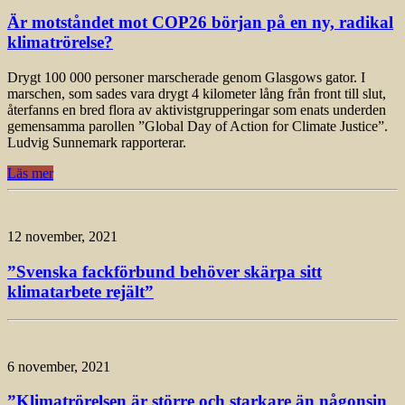
Är motståndet mot COP26 början på en ny, radikal
klimatrörelse?
Drygt 100 000 personer marscherade genom Glasgows gator. I
marschen, som sades vara drygt 4 kilometer lång från front till slut,
återfanns en bred flora av aktivistgrupperingar som enats underden
gemensamma parollen ”Global Day of Action for Climate Justice”.
Ludvig Sunnemark rapporterar.
Läs mer
12 november, 2021
”Svenska fackförbund behöver skärpa sitt
klimatarbete rejält”
6 november, 2021
”Klimatrörelsen är större och starkare än någonsin