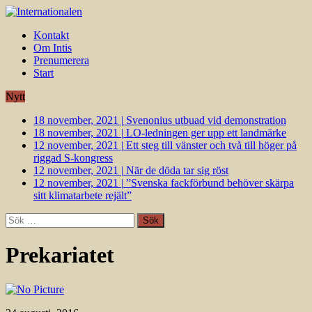
Kontakt
Om Intis
Prenumerera
Start
Nytt
18 november, 2021
|
Svenonius utbuad vid demonstration
18 november, 2021
|
LO-ledningen ger upp ett landmärke
12 november, 2021
|
Ett steg till vänster och två till höger på
riggad S-kongress
12 november, 2021
|
När de döda tar sig röst
12 november, 2021
|
”Svenska fackförbund behöver skärpa
sitt klimatarbete rejält”
Sök
efter:
Prekariatet