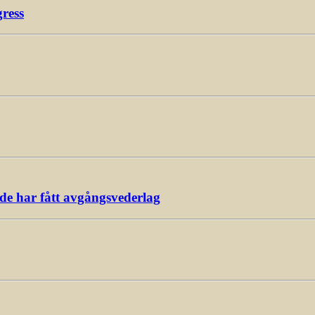
gress
ade har fått avgångsvederlag