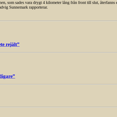
som sades vara drygt 4 kilometer lång från front till slut, återfanns 
udvig Sunnemark rapporterar.
e rejält”
digare”