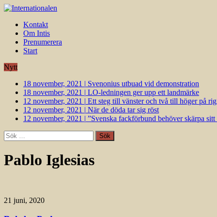
Kontakt
Om Intis
Prenumerera
Start
Nytt
18 november, 2021
|
Svenonius utbuad vid demonstration
18 november, 2021
|
LO-ledningen ger upp ett landmärke
12 november, 2021
|
Ett steg till vänster och två till höger på 
12 november, 2021
|
När de döda tar sig röst
12 november, 2021
|
”Svenska fackförbund behöver skärpa sitt k
Sök
efter:
Pablo Iglesias
21 juni, 2020