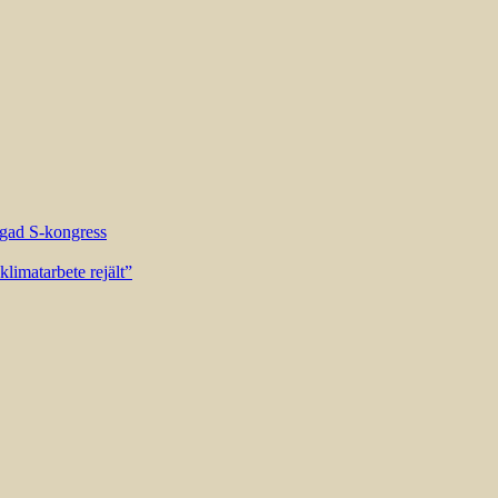
riggad S-kongress
limatarbete rejält”