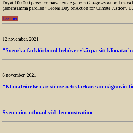
Drygt 100 000 personer marscherade genom Glasgows gator. I marschen, 
gemensamma parollen ”Global Day of Action for Climate Justice”. L
Läs mer
12 november, 2021
”Svenska fackförbund behöver skärpa sitt klimatarbet
6 november, 2021
”Klimatrörelsen är större och starkare än någonsin ti
Svenonius utbuad vid demonstration