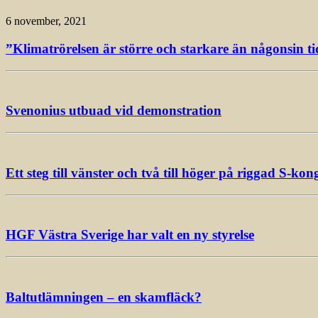
6 november, 2021
”Klimatrörelsen är större och starkare än någonsin ti
Svenonius utbuad vid demonstration
Ett steg till vänster och två till höger på riggad S-kon
HGF Västra Sverige har valt en ny styrelse
Baltutlämningen – en skamfläck?