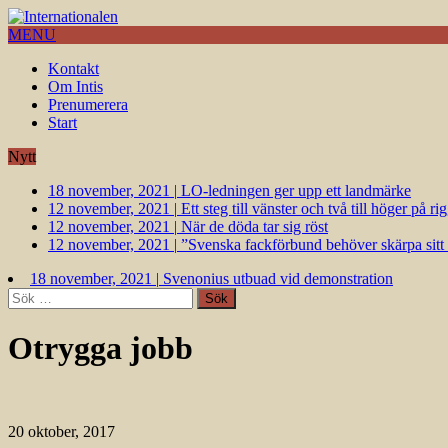
MENU
Kontakt
Om Intis
Prenumerera
Start
Nytt
18 november, 2021
|
LO-ledningen ger upp ett landmärke
12 november, 2021
|
Ett steg till vänster och två till höger på 
12 november, 2021
|
När de döda tar sig röst
12 november, 2021
|
”Svenska fackförbund behöver skärpa sitt k
18 november, 2021
|
Svenonius utbuad vid demonstration
Sök
efter:
Otrygga jobb
20 oktober, 2017