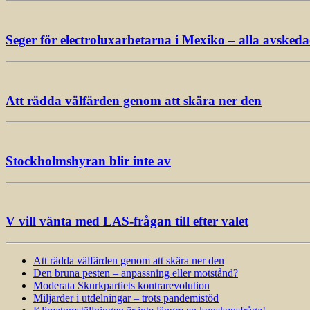
Seger för electroluxarbetarna i Mexiko – alla avsked
Att rädda välfärden genom att skära ner den
Stockholmshyran blir inte av
V vill vänta med LAS-frågan till efter valet
Att rädda välfärden genom att skära ner den
Den bruna pesten – anpassning eller motstånd?
Moderata Skurkpartiets kontrarevolution
Miljarder i utdelningar – trots pandemistöd