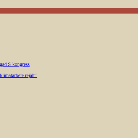
riggad S-kongress
limatarbete rejält”