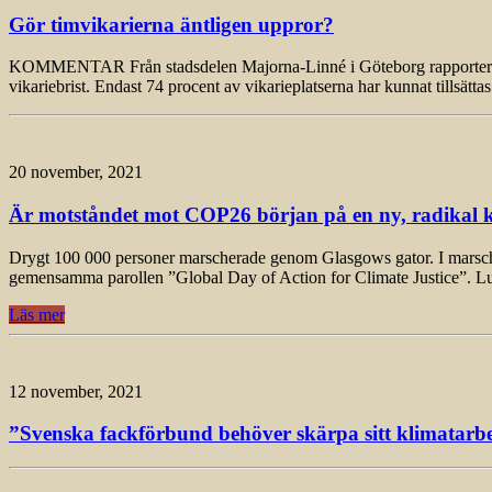
Gör timvikarierna äntligen uppror?
KOMMENTAR Från stadsdelen Majorna-Linné i Göteborg rapporteras det
vikariebrist. Endast 74 procent av vikarieplatserna har kunnat tillsätt
20 november, 2021
Är motståndet mot COP26 början på en ny, radikal k
Drygt 100 000 personer marscherade genom Glasgows gator. I marschen, 
gemensamma parollen ”Global Day of Action for Climate Justice”. L
Läs mer
12 november, 2021
”Svenska fackförbund behöver skärpa sitt klimatarbet