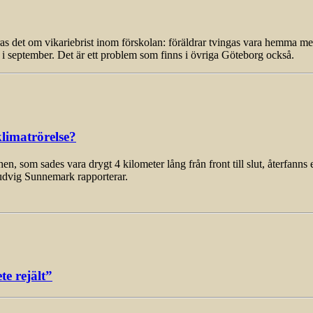
 om vikariebrist inom förskolan: föräldrar tvingas vara hemma med si
as i september. Det är ett problem som finns i övriga Göteborg också.
limatrörelse?
som sades vara drygt 4 kilometer lång från front till slut, återfanns 
udvig Sunnemark rapporterar.
e rejält”