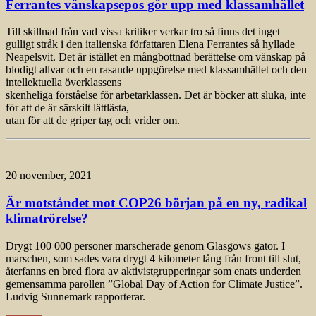
Ferrantes vänskapsepos gör upp med klassamhället
Till skillnad från vad vissa kritiker verkar tro så finns det inget
gulligt stråk i den italienska författaren Elena Ferrantes så hyllade
Neapelsvit. Det är istället en mångbottnad berättelse om vänskap på
blodigt allvar och en rasande uppgörelse med klassamhället och den
intellektuella överklassens
skenheliga förståelse för arbetarklassen. Det är böcker att sluka, inte
för att de är särskilt lättlästa,
utan för att de griper tag och vrider om.
20 november, 2021
Är motståndet mot COP26 början på en ny, radikal
klimatrörelse?
Drygt 100 000 personer marscherade genom Glasgows gator. I
marschen, som sades vara drygt 4 kilometer lång från front till slut,
återfanns en bred flora av aktivistgrupperingar som enats underden
gemensamma parollen ”Global Day of Action for Climate Justice”.
Ludvig Sunnemark rapporterar.