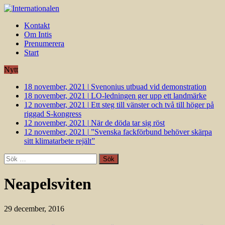
Kontakt
Om Intis
Prenumerera
Start
Nytt
18 november, 2021
|
Svenonius utbuad vid demonstration
18 november, 2021
|
LO-ledningen ger upp ett landmärke
12 november, 2021
|
Ett steg till vänster och två till höger på
riggad S-kongress
12 november, 2021
|
När de döda tar sig röst
12 november, 2021
|
”Svenska fackförbund behöver skärpa
sitt klimatarbete rejält”
Sök
efter:
Neapelsviten
29 december, 2016