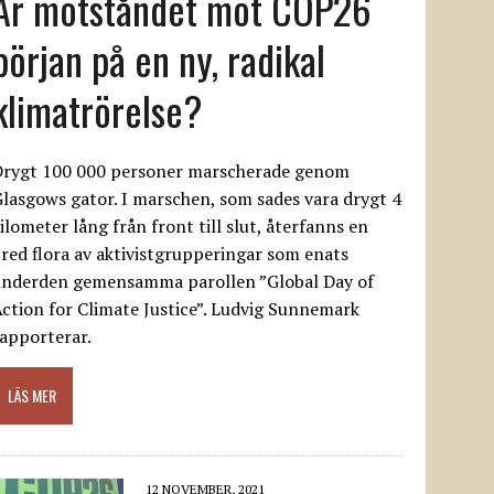
Är motståndet mot COP26
början på en ny, radikal
klimatrörelse?
Drygt 100 000 personer marscherade genom
lasgows gator. I marschen, som sades vara drygt 4
ilometer lång från front till slut, återfanns en
red flora av aktivistgrupperingar som enats
underden gemensamma parollen ”Global Day of
ction for Climate Justice”. Ludvig Sunnemark
apporterar.
LÄS MER
12 NOVEMBER, 2021