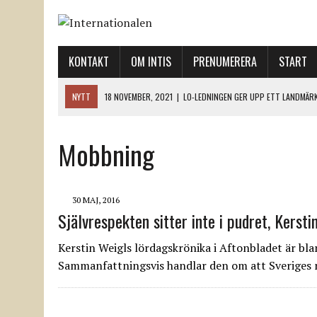
KONTAKT
OM INTIS
PRENUMERERA
START
NYTT
18 NOVEMBER, 2021
|
LO-LEDNINGEN GER UPP ETT LANDMÄR
12 NOVEMBER, 2021
|
ETT STEG TILL VÄNSTER OCH TVÅ TIL
12 NOVEMBER, 2021
|
NÄR DE DÖDA TAR SIG RÖST
Mobbning
12 NOVEMBER, 2021
|
”SVENSKA FACKFÖRBUND BEHÖVER SKÄRPA SITT
18 NOVEMBER, 2021
|
SVENONIUS UTBUAD VID DEMONSTRATION
30 MAJ, 2016
Självrespekten sitter inte i pudret, Kersti
Kerstin Weigls lördagskrönika i Aftonbladet är bl
Sammanfattningsvis handlar den om att Sveriges n