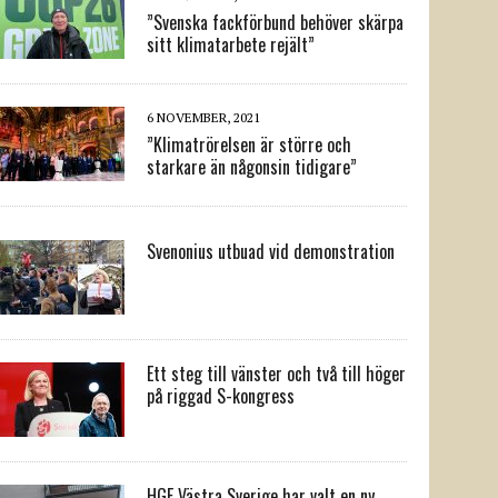
”Svenska fackförbund behöver skärpa
sitt klimatarbete rejält”
6 NOVEMBER, 2021
”Klimatrörelsen är större och
starkare än någonsin tidigare”
Svenonius utbuad vid demonstration
Ett steg till vänster och två till höger
på riggad S-kongress
HGF Västra Sverige har valt en ny