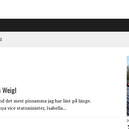
KE
L HÖGER PÅ RIGGAD S-KONGRESS
 KLIMATARBETE REJÄLT”
n Weigl
and det mest pinsamma jag har läst på länge.
ya vice statsminister, Isabella…
2