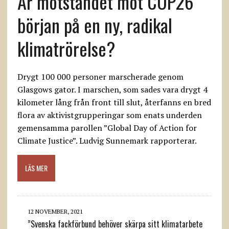
Är motståndet mot COP26
början på en ny, radikal
klimatrörelse?
Drygt 100 000 personer marscherade genom
Glasgows gator. I marschen, som sades vara drygt 4
kilometer lång från front till slut, återfanns en bred
flora av aktivistgrupperingar som enats underden
gemensamma parollen ”Global Day of Action for
Climate Justice”. Ludvig Sunnemark rapporterar.
LÄS MER
12 NOVEMBER, 2021
”Svenska fackförbund behöver skärpa sitt klimatarbete