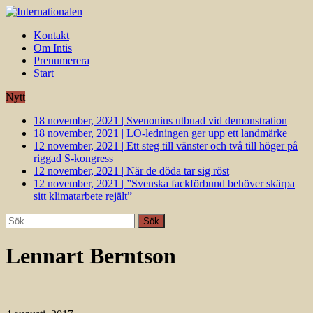
Kontakt
Om Intis
Prenumerera
Start
Nytt
18 november, 2021
|
Svenonius utbuad vid demonstration
18 november, 2021
|
LO-ledningen ger upp ett landmärke
12 november, 2021
|
Ett steg till vänster och två till höger på
riggad S-kongress
12 november, 2021
|
När de döda tar sig röst
12 november, 2021
|
”Svenska fackförbund behöver skärpa
sitt klimatarbete rejält”
Sök
efter:
Lennart Berntson