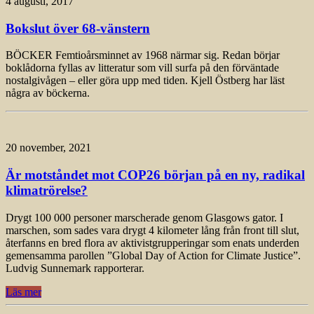
4 augusti, 2017
Bokslut över 68-vänstern
BÖCKER Femtioårsminnet av 1968 närmar sig. Redan börjar
boklådorna fyllas av litteratur som vill surfa på den förväntade
nostalgivågen – eller göra upp med tiden. Kjell Östberg har läst
några av böckerna.
20 november, 2021
Är motståndet mot COP26 början på en ny, radikal
klimatrörelse?
Drygt 100 000 personer marscherade genom Glasgows gator. I
marschen, som sades vara drygt 4 kilometer lång från front till slut,
återfanns en bred flora av aktivistgrupperingar som enats underden
gemensamma parollen ”Global Day of Action for Climate Justice”.
Ludvig Sunnemark rapporterar.
Läs mer