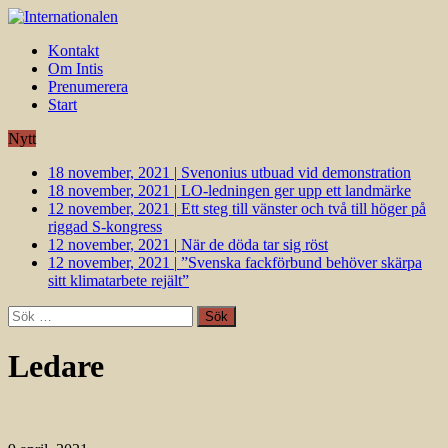
Kontakt
Om Intis
Prenumerera
Start
Nytt
18 november, 2021
|
Svenonius utbuad vid demonstration
18 november, 2021
|
LO-ledningen ger upp ett landmärke
12 november, 2021
|
Ett steg till vänster och två till höger på
riggad S-kongress
12 november, 2021
|
När de döda tar sig röst
12 november, 2021
|
”Svenska fackförbund behöver skärpa
sitt klimatarbete rejält”
Sök
efter:
Ledare