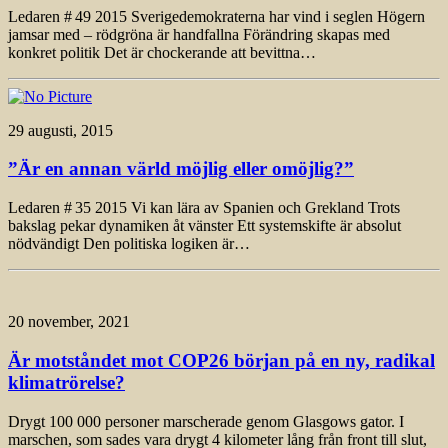
Ledaren # 49 2015 Sverigedemokraterna har vind i seglen Högern
jamsar med – rödgröna är handfallna Förändring skapas med
konkret politik Det är chockerande att bevittna…
29 augusti, 2015
”Är en annan värld möjlig eller omöjlig?”
Ledaren # 35 2015 Vi kan lära av Spanien och Grekland Trots
bakslag pekar dynamiken åt vänster Ett systemskifte är absolut
nödvändigt Den politiska logiken är…
20 november, 2021
Är motståndet mot COP26 början på en ny, radikal
klimatrörelse?
Drygt 100 000 personer marscherade genom Glasgows gator. I
marschen, som sades vara drygt 4 kilometer lång från front till slut,