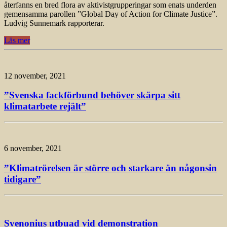
återfanns en bred flora av aktivistgrupperingar som enats underden
gemensamma parollen ”Global Day of Action for Climate Justice”.
Ludvig Sunnemark rapporterar.
Läs mer
12 november, 2021
”Svenska fackförbund behöver skärpa sitt
klimatarbete rejält”
6 november, 2021
”Klimatrörelsen är större och starkare än någonsin
tidigare”
Svenonius utbuad vid demonstration