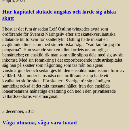
9 april, 2021
Hur kapitalet slutade ängslas och lärde sig älska
skatt
I höst är det fyra år sedan Leif Östling tvingades avgå som
ordförande för Svenskt Näringsliv efter sitt skattekverulantiska
uttalande till försvar för skatte­flykt. Östling hade missat en
avgörande dimension med sin retoriska fråga, ”vad fan får jag för
pengarna”. Han svarade som en idiot i ordets ursprungliga
bemärkelse; en enskild rik man som ville slippa dela med sig av sin
inkomst. Med sin förankring i det exportberoende industrikapitalet
såg han på skatter som någonting som tas från bolagens
vinstmarginaler och sedan ges till den enskilda människan i form av
välfärd. Men under hans näsa och ordförandeskap hade ett
kvalitativt skifte skett. För skatter i Sverige rör sig nämligen
samtidigt också åt det rakt motsatta hållet: från den enskilda
lönearbetarens månatliga ersättning och ned i den privatiserade
välfärdssektorns vinstmarginal.
3 december, 2015
Våga utmana, våga vara hatad