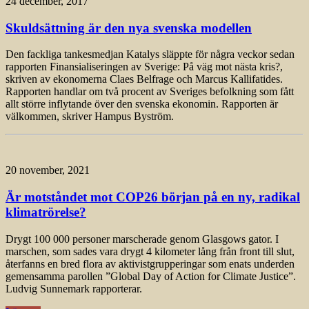
24 december, 2017
Skuldsättning är den nya svenska modellen
Den fackliga tankesmedjan Katalys släppte för några veckor sedan
rapporten Finansialiseringen av Sverige: På väg mot nästa kris?,
skriven av ekonomerna Claes Belfrage och Marcus Kallifatides.
Rapporten handlar om två procent av Sveriges befolkning som fått
allt större inflytande över den svenska ekonomin. Rapporten är
välkommen, skriver Hampus Byström.
20 november, 2021
Är motståndet mot COP26 början på en ny, radikal
klimatrörelse?
Drygt 100 000 personer marscherade genom Glasgows gator. I
marschen, som sades vara drygt 4 kilometer lång från front till slut,
återfanns en bred flora av aktivistgrupperingar som enats underden
gemensamma parollen ”Global Day of Action for Climate Justice”.
Ludvig Sunnemark rapporterar.