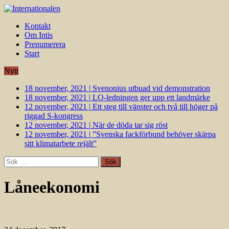
Kontakt
Om Intis
Prenumerera
Start
Nytt
18 november, 2021
|
Svenonius utbuad vid demonstration
18 november, 2021
|
LO-ledningen ger upp ett landmärke
12 november, 2021
|
Ett steg till vänster och två till höger på
riggad S-kongress
12 november, 2021
|
När de döda tar sig röst
12 november, 2021
|
”Svenska fackförbund behöver skärpa
sitt klimatarbete rejält”
Sök
efter:
Låneekonomi