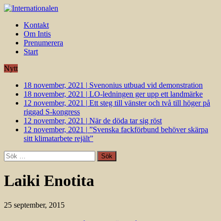
Kontakt
Om Intis
Prenumerera
Start
Nytt
18 november, 2021
|
Svenonius utbuad vid demonstration
18 november, 2021
|
LO-ledningen ger upp ett landmärke
12 november, 2021
|
Ett steg till vänster och två till höger på
riggad S-kongress
12 november, 2021
|
När de döda tar sig röst
12 november, 2021
|
”Svenska fackförbund behöver skärpa
sitt klimatarbete rejält”
Sök
efter:
Laiki Enotita
25 september, 2015