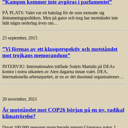
”Kampen kommer inte avgöras i parlamentet”
PÅ PLATS: Valet var ett bakslag för de som motsatte sig
åtstramningspolitiken. Men på gator och torg har motståndet inte
lidit några nederlag även om…
25 september, 2015
”Vi förenas av ett klassperspektiv och motståndet
mot trojkans memorandum”
INTERVJU: Internationalen träffade Sotiris Martalis på DEAs
kontor i norra utkanten av Aten dagarna innan valet. DEA,
Internationella arbetarpartiet, är en av det dussintal organisationer…
20 november, 2021
Är motståndet mot COP26 början på en ny, radikal
klimatrörelse?
Drygt 100 000 personer marscherade genom Glasgows gator. I