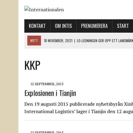
KONTAKT
OM INTIS
PRENUMERERA
START
NYTT
18 NOVEMBER, 2021
|
LO-LEDNINGEN GER UPP ETT LANDMÄR
12 NOVEMBER, 2021
|
ETT STEG TILL VÄNSTER OCH TVÅ TIL
12 NOVEMBER, 2021
|
NÄR DE DÖDA TAR SIG RÖST
KKP
12 NOVEMBER, 2021
|
”SVENSKA FACKFÖRBUND BEHÖVER SKÄRPA SITT
18 NOVEMBER, 2021
|
SVENONIUS UTBUAD VID DEMONSTRATION
12 SEPTEMBER, 2015
Explosionen i Tianjin
Den 19 augusti 2015 publicerade nyhetsbyrån Xinh
International Logistics’ lager i Tianjin den 12 au
12 SEPTEMBER, 2015