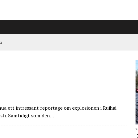
KE
L HÖGER PÅ RIGGAD S-KONGRESS
 KLIMATARBETE REJÄLT”
ua ett intressant reportage om explosionen i Ruihai
gusti. Samtidigt som den…
2