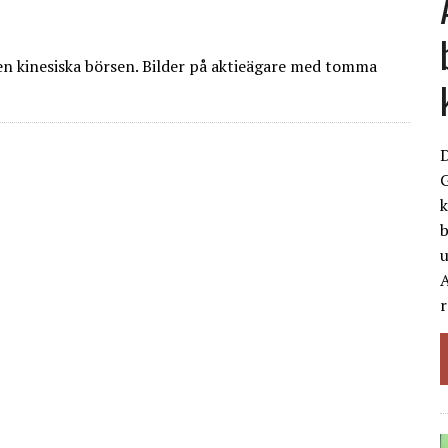
den kinesiska börsen. Bilder på aktie­ägare med tomma
G
k
b
A
r