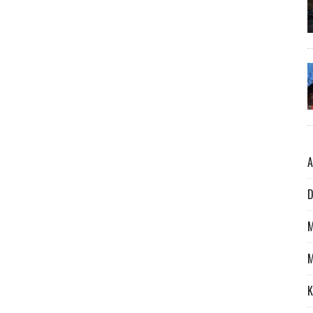
A
D
M
M
K