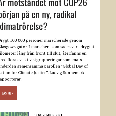
Är motståndet mot COP26
början på en ny, radikal
klimatrörelse?
Drygt 100 000 personer marscherade genom
lasgows gator. I marschen, som sades vara drygt 4
ilometer lång från front till slut, återfanns en
red flora av aktivistgrupperingar som enats
underden gemensamma parollen ”Global Day of
ction for Climate Justice”. Ludvig Sunnemark
apporterar.
LÄS MER
12 NOVEMBER, 2021