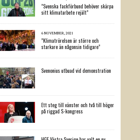
”Svenska fackförbund behöver skärpa
sitt klimatarbete rejält”
6 NOVEMBER, 2021
”Klimatrörelsen är större och
starkare än någonsin tidigare”
Svenonius utbuad vid demonstration
Ett steg till vänster och två till höger
på riggad S-kongress
HGF Västra Sverige har valt en ny