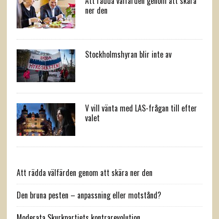
Att rädda välfärden genom att skära
ner den
Stockholmshyran blir inte av
V vill vänta med LAS-frågan till efter
valet
Att rädda välfärden genom att skära ner den
Den bruna pesten – anpassning eller motstånd?
Moderata Skurkpartiets kontrarevolution