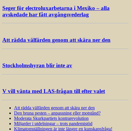
Seger för electroluxarbetarna i Mexiko – alla
avskedade har fått avgångsvederlag
Att rädda välfärden genom att skära ner den
Stockholmshyran blir inte av
V vill vänta med LAS-frågan till efter valet
Att rädda välfärden genom att skära ner den
Den bruna pesten – anpassning eller motstånd?
Moderata Skurkpartiets kontrarevolution
Miljarder i utdelningar – trots pandemistöd
Klimatomställningen är inte längre en kunskapsfråga!