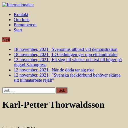
Kontakt
Om Intis
Prenumerera
Start
Nytt
18 november, 2021
|
Svenonius utbuad vid demonstration
18 november, 2021
|
LO-ledningen ger upp ett landmärke
12 november, 2021
|
Ett steg till vänster och två till höger på
riggad S-kongress
12 november, 2021
|
När de döda tar sig röst
12 november, 2021
|
”Svenska fackförbund behöver skärpa
sitt klimatarbete rejält”
Sök
efter:
Karl-Petter Thorwaldsson