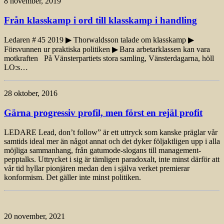
8 november, 2019
Från klasskamp i ord till klasskamp i handling
Ledaren # 45 2019 ▶ Thorwaldsson talade om klasskamp ▶
Försvunnen ur praktiska politiken ▶ Bara arbetarklassen kan vara
motkraften På Vänsterpartiets stora samling, Vänsterdagarna, höll
LO:s…
28 oktober, 2016
Gärna progressiv profil, men först en rejäl profit
LEDARE Lead, don’t follow” är ett uttryck som kanske präglar vår
samtids ideal mer än något annat och det dyker följaktligen upp i alla
möjliga sammanhang, från gatumode-slogans till management-
pepptalks. Uttrycket i sig är tämligen paradoxalt, inte minst därför att
vår tid hyllar pionjären medan den i själva verket premierar
konformism. Det gäller inte minst politiken.
20 november, 2021