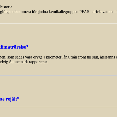
historia.
 giftiga och numera förbjudna kemikaliegruppen PFAS i dricksvattnet i
limatrörelse?
som sades vara drygt 4 kilometer lång från front till slut, återfanns 
udvig Sunnemark rapporterar.
e rejält”