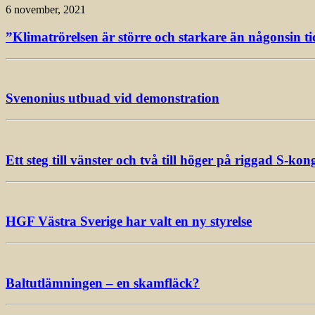
6 november, 2021
”Klimatrörelsen är större och starkare än någonsin ti
Svenonius utbuad vid demonstration
Ett steg till vänster och två till höger på riggad S-kon
HGF Västra Sverige har valt en ny styrelse
Baltutlämningen – en skamfläck?