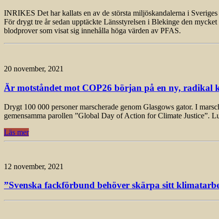
INRIKES Det har kallats en av de största miljöskandalerna i Sveriges 
För drygt tre år sedan upptäckte Länsstyrelsen i Blekinge den mycket
blodprover som visat sig innehålla höga värden av PFAS.
20 november, 2021
Är motståndet mot COP26 början på en ny, radikal k
Drygt 100 000 personer marscherade genom Glasgows gator. I marschen, 
gemensamma parollen ”Global Day of Action for Climate Justice”. L
Läs mer
12 november, 2021
”Svenska fackförbund behöver skärpa sitt klimatarbet