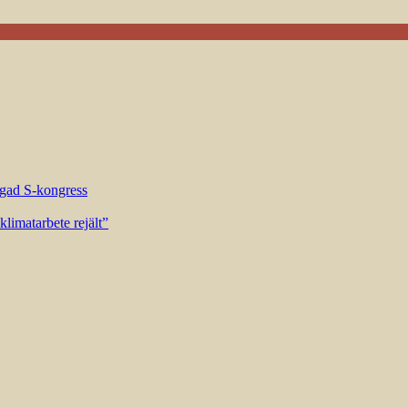
riggad S-kongress
limatarbete rejält”