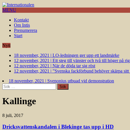
MENU
Kontakt
Om Intis
Prenumerera
Start
Nytt
18 november, 2021
|
LO-ledningen ger upp ett landmärke
12 november, 2021
|
Ett steg till vänster och två till höger på 
12 november, 2021
|
När de döda tar sig röst
12 november, 2021
|
”Svenska fackförbund behöver skärpa sitt k
18 november, 2021
|
Svenonius utbuad vid demonstration
Sök
efter:
Kallinge
8 juli, 2017
Dricksvattenskandalen i Blekinge tas upp i HD