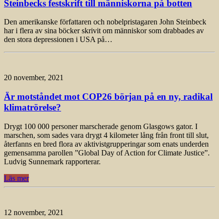
Steinbecks festskrift till människorna på botten
Den amerikanske författaren och nobelpristagaren John Steinbeck
har i flera av sina böcker skrivit om människor som drabbades av
den stora depressionen i USA på…
20 november, 2021
Är motståndet mot COP26 början på en ny, radikal
klimatrörelse?
Drygt 100 000 personer marscherade genom Glasgows gator. I
marschen, som sades vara drygt 4 kilometer lång från front till slut,
återfanns en bred flora av aktivistgrupperingar som enats underden
gemensamma parollen ”Global Day of Action for Climate Justice”.
Ludvig Sunnemark rapporterar.
Läs mer
12 november, 2021