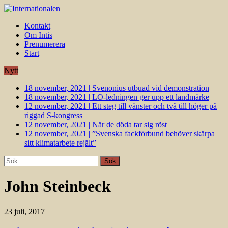
Kontakt
Om Intis
Prenumerera
Start
Nytt
18 november, 2021
|
Svenonius utbuad vid demonstration
18 november, 2021
|
LO-ledningen ger upp ett landmärke
12 november, 2021
|
Ett steg till vänster och två till höger på
riggad S-kongress
12 november, 2021
|
När de döda tar sig röst
12 november, 2021
|
”Svenska fackförbund behöver skärpa
sitt klimatarbete rejält”
Sök
efter:
John Steinbeck
23 juli, 2017