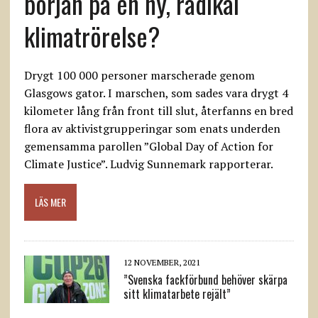
början på en ny, radikal
klimatrörelse?
Drygt 100 000 personer marscherade genom
Glasgows gator. I marschen, som sades vara drygt 4
kilometer lång från front till slut, återfanns en bred
flora av aktivistgrupperingar som enats underden
gemensamma parollen ”Global Day of Action for
Climate Justice”. Ludvig Sunnemark rapporterar.
LÄS MER
12 NOVEMBER, 2021
”Svenska fackförbund behöver skärpa
sitt klimatarbete rejält”