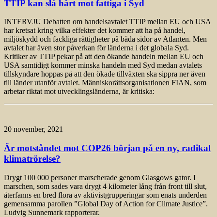
TTIP kan slå hårt mot fattiga i Syd
INTERVJU Debatten om handelsavtalet TTIP mellan EU och USA
har kretsat kring vilka effekter det kommer att ha på handel,
miljöskydd och fackliga rättigheter på båda sidor av Atlanten. Men
avtalet har även stor påverkan för länderna i det globala Syd.
Kritiker av TTIP pekar på att den ökande handeln mellan EU och
USA samtidigt kommer minska handeln med Syd me­dan avtalets
tillskyndare hoppas på att den ökade tillväxten ska sippra ner även
till länder utanför avtalet. Människorättsorganisationen FIAN, som
arbetar riktat mot utvecklingsländerna, är kritiska:
20 november, 2021
Är motståndet mot COP26 början på en ny, radikal
klimatrörelse?
Drygt 100 000 personer marscherade genom Glasgows gator. I
marschen, som sades vara drygt 4 kilometer lång från front till slut,
återfanns en bred flora av aktivistgrupperingar som enats underden
gemensamma parollen ”Global Day of Action for Climate Justice”.
Ludvig Sunnemark rapporterar.