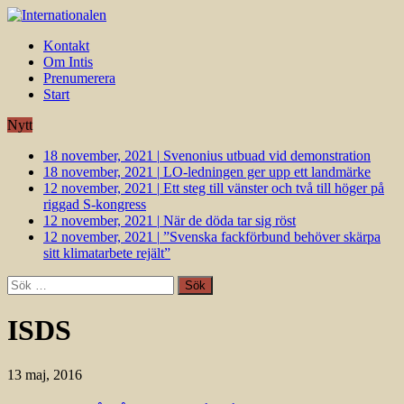
Kontakt
Om Intis
Prenumerera
Start
Nytt
18 november, 2021
|
Svenonius utbuad vid demonstration
18 november, 2021
|
LO-ledningen ger upp ett landmärke
12 november, 2021
|
Ett steg till vänster och två till höger på
riggad S-kongress
12 november, 2021
|
När de döda tar sig röst
12 november, 2021
|
”Svenska fackförbund behöver skärpa
sitt klimatarbete rejält”
Sök
efter:
ISDS
13 maj, 2016