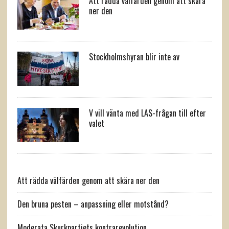
Att rädda välfärden genom att skära
ner den
Stockholmshyran blir inte av
V vill vänta med LAS-frågan till efter
valet
Att rädda välfärden genom att skära ner den
Den bruna pesten – anpassning eller motstånd?
Moderata Skurkpartiets kontrarevolution