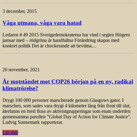
3 december, 2015
Våga utmana, våga vara hatad
Ledaren # 49 2015 Sverigedemokraterna har vind i seglen Högern
jamsar med – rödgröna är handfallna Förändring skapas med
konkret politik Det är chockerande att bevittna…
20 november, 2021
Är motståndet mot COP26 början på en ny, radikal
klimatrörelse?
Drygt 100 000 personer marscherade genom Glasgows gator. I
marschen, som sades vara drygt 4 kilometer lång från front till slut,
återfanns en bred flora av aktivistgrupperingar som enats underden
gemensamma parollen ”Global Day of Action for Climate Justice”.
Ludvig Sunnemark rapporterar.
Läs mer