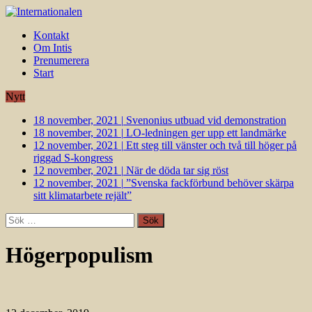
Kontakt
Om Intis
Prenumerera
Start
Nytt
18 november, 2021
|
Svenonius utbuad vid demonstration
18 november, 2021
|
LO-ledningen ger upp ett landmärke
12 november, 2021
|
Ett steg till vänster och två till höger på
riggad S-kongress
12 november, 2021
|
När de döda tar sig röst
12 november, 2021
|
”Svenska fackförbund behöver skärpa
sitt klimatarbete rejält”
Sök
efter:
Högerpopulism