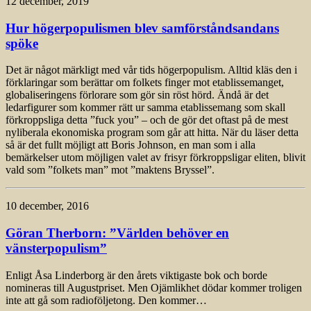
12 december, 2019
Hur högerpopulismen blev samförståndsandans
spöke
Det är något märkligt med vår tids högerpopulism. Alltid kläs den i
förklaringar som berättar om folkets finger mot etablissemanget,
globaliseringens förlorare som gör sin röst hörd. Ändå är det
ledarfigurer som kommer rätt ur samma etablissemang som skall
förkroppsliga detta ”fuck you” – och de gör det oftast på de mest
nyliberala ekonomiska program som går att hitta. När du läser detta
så är det fullt möjligt att Boris Johnson, en man som i alla
bemärkelser utom möjligen valet av frisyr förkroppsligar eliten, blivit
vald som ”folkets man” mot ”maktens Bryssel”.
10 december, 2016
Göran Therborn: ”Världen behöver en
vänsterpopulism”
Enligt Åsa Linderborg är den årets viktigaste bok och borde
nomineras till Augustpriset. Men Ojämlikhet dödar kommer troligen
inte att gå som radioföljetong. Den kommer…