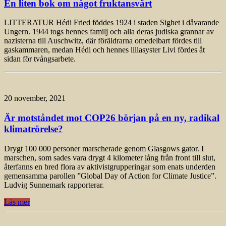
En liten bok om något fruktansvärt
LITTERATUR Hédi Fried föddes 1924 i staden Sighet i dåvarande
Ungern. 1944 togs hennes familj och alla deras judiska grannar av
nazisterna till Auschwitz, där föräldrarna omedelbart fördes till
gaskammaren, medan Hédi och hennes lillasyster Livi fördes åt
sidan för tvångsarbete.
20 november, 2021
Är motståndet mot COP26 början på en ny, radikal
klimatrörelse?
Drygt 100 000 personer marscherade genom Glasgows gator. I
marschen, som sades vara drygt 4 kilometer lång från front till slut,
återfanns en bred flora av aktivistgrupperingar som enats underden
gemensamma parollen ”Global Day of Action for Climate Justice”.
Ludvig Sunnemark rapporterar.
Läs mer