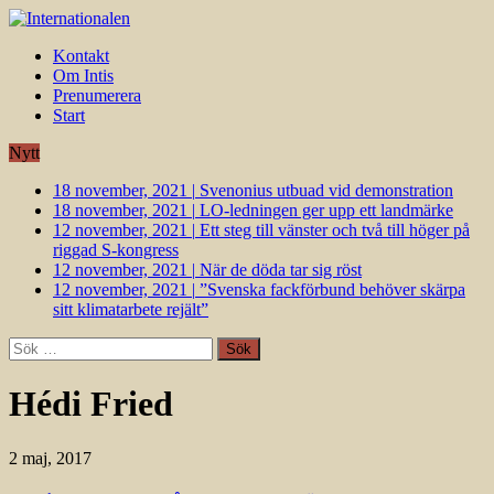
Kontakt
Om Intis
Prenumerera
Start
Nytt
18 november, 2021
|
Svenonius utbuad vid demonstration
18 november, 2021
|
LO-ledningen ger upp ett landmärke
12 november, 2021
|
Ett steg till vänster och två till höger på
riggad S-kongress
12 november, 2021
|
När de döda tar sig röst
12 november, 2021
|
”Svenska fackförbund behöver skärpa
sitt klimatarbete rejält”
Sök
efter:
Hédi Fried
2 maj, 2017