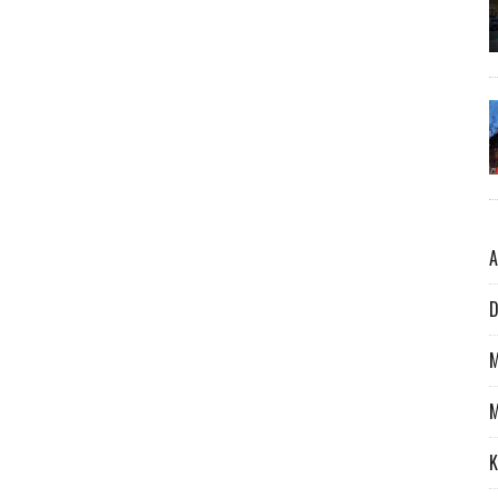
A
D
M
M
K