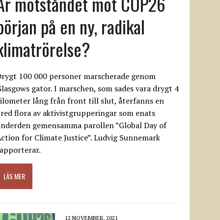
Är motståndet mot COP26
början på en ny, radikal
klimatrörelse?
Drygt 100 000 personer marscherade genom
lasgows gator. I marschen, som sades vara drygt 4
ilometer lång från front till slut, återfanns en
red flora av aktivistgrupperingar som enats
underden gemensamma parollen ”Global Day of
ction for Climate Justice”. Ludvig Sunnemark
apporterar.
LÄS MER
12 NOVEMBER, 2021