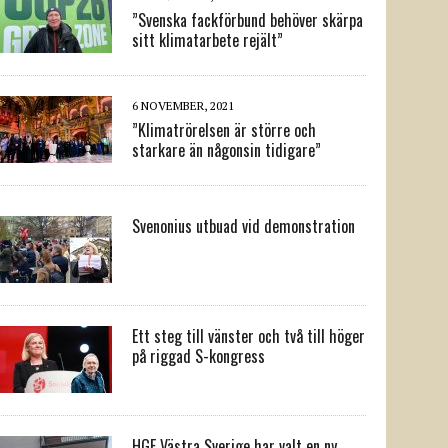
”Svenska fackförbund behöver skärpa
sitt klimatarbete rejält”
6 NOVEMBER, 2021
”Klimatrörelsen är större och
starkare än någonsin tidigare”
Svenonius utbuad vid demonstration
Ett steg till vänster och två till höger
på riggad S-kongress
HGF Västra Sverige har valt en ny