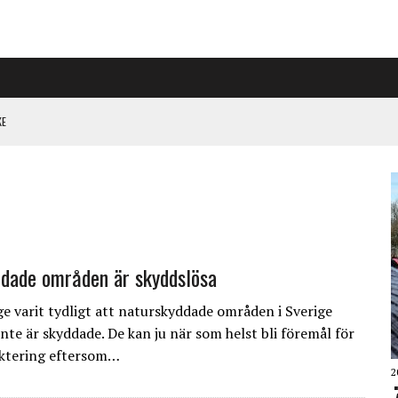
KE
L HÖGER PÅ RIGGAD S-KONGRESS
 KLIMATARBETE REJÄLT”
dade områden är skyddslösa
ge varit tydligt att naturskyddade områden i Sverige
nte är skyddade. De kan ju när som helst bli föremål för
ktering eftersom…
2