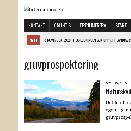
KONTAKT
OM INTIS
PRENUMERERA
START
NYTT
18 NOVEMBER, 2021
|
LO-LEDNINGEN GER UPP ETT LANDMÄR
12 NOVEMBER, 2021
|
ETT STEG TILL VÄNSTER OCH TVÅ TIL
12 NOVEMBER, 2021
|
NÄR DE DÖDA TAR SIG RÖST
gruvprospektering
12 NOVEMBER, 2021
|
”SVENSKA FACKFÖRBUND BEHÖVER SKÄRPA SITT
18 NOVEMBER, 2021
|
SVENONIUS UTBUAD VID DEMONSTRATION
8 MARS, 2018
Naturskyd
Det har län
egentligen i
gruvprospe