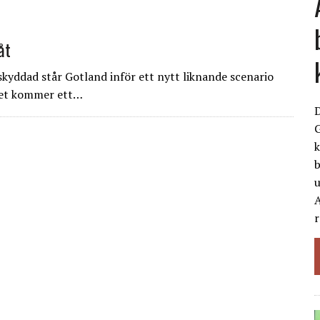
åt
kyddad står Gotland inför ett nytt liknande scenario
khet kommer ett…
G
k
b
A
r