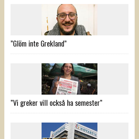
”Glöm inte Grekland”
”Vi greker vill också ha semester”