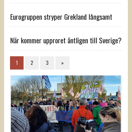
Eurogruppen stryper Grekland långsamt
När kommer upproret äntligen till Sverige?
1
2
3
»