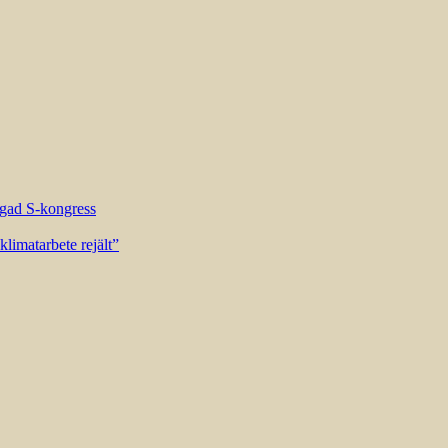
riggad S-kongress
limatarbete rejält”