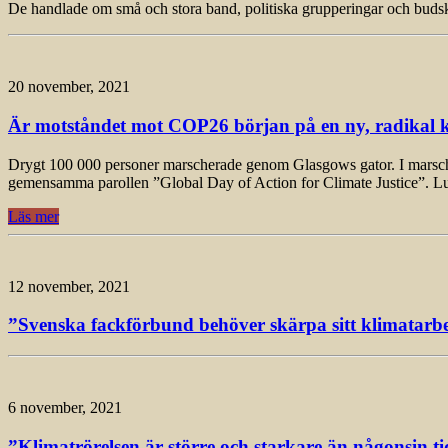
De handlade om små och stora band, politiska grupperingar och budska
20 november, 2021
Är motståndet mot COP26 början på en ny, radikal k
Drygt 100 000 personer marscherade genom Glasgows gator. I marschen, 
gemensamma parollen ”Global Day of Action for Climate Justice”. L
Läs mer
12 november, 2021
”Svenska fackförbund behöver skärpa sitt klimatarbet
6 november, 2021
”Klimatrörelsen är större och starkare än någonsin ti