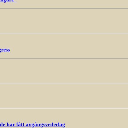
gress
ade har fått avgångsvederlag