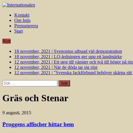
Kontakt
Om Intis
Prenumerera
Start
Nytt
18 november, 2021
|
Svenonius utbuad vid demonstration
18 november, 2021
|
LO-ledningen ger upp ett landmärke
12 november, 2021
|
Ett steg till vänster och två till höger på 
12 november, 2021
|
När de döda tar sig röst
12 november, 2021
|
”Svenska fackförbund behöver skärpa sitt k
Sök
efter:
Gräs och Stenar
9 augusti, 2015
Proggens affischer hittar hem