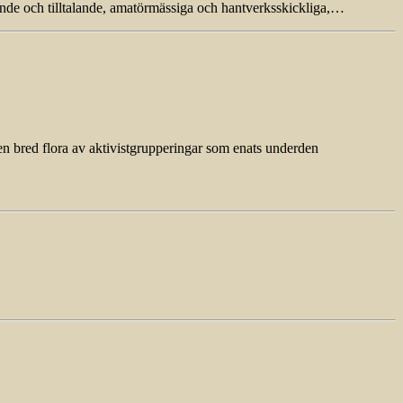
ande och tilltalande, amatörmässiga och hantverksskickliga,…
en bred flora av aktivistgrupperingar som enats underden