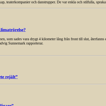
p, teaterkompanier och danstrupper. De var enkla och stilfulla, sprak
limatrörelse?
som sades vara drygt 4 kilometer lång från front till slut, återfanns 
udvig Sunnemark rapporterar.
e rejält”
digare”