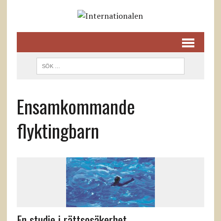
Ensamkommande
flyktingbarn
En studie i rättsosäkerhet