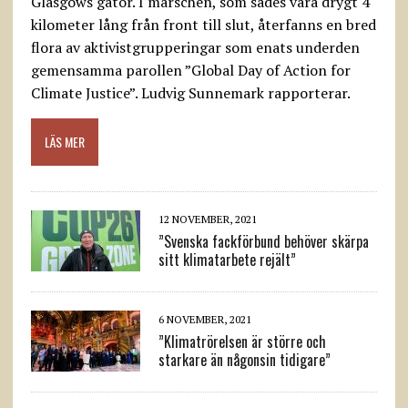
Glasgows gator. I marschen, som sades vara drygt 4
kilometer lång från front till slut, återfanns en bred
flora av aktivistgrupperingar som enats underden
gemensamma parollen ”Global Day of Action for
Climate Justice”. Ludvig Sunnemark rapporterar.
LÄS MER
12 NOVEMBER, 2021
”Svenska fackförbund behöver skärpa
sitt klimatarbete rejält”
6 NOVEMBER, 2021
”Klimatrörelsen är större och
starkare än någonsin tidigare”