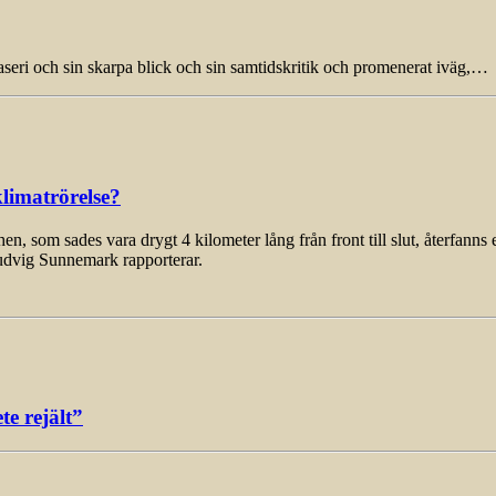
 raseri och sin skarpa blick och sin samtidskritik och promenerat iväg,…
limatrörelse?
som sades vara drygt 4 kilometer lång från front till slut, återfanns 
udvig Sunnemark rapporterar.
e rejält”