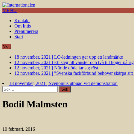
MENU
Kontakt
Om Intis
Prenumerera
Start
Nytt
18 november, 2021
|
LO-ledningen ger upp ett landmärke
12 november, 2021
|
Ett steg till vänster och två till höger på 
12 november, 2021
|
När de döda tar sig röst
12 november, 2021
|
”Svenska fackförbund behöver skärpa sitt k
18 november, 2021
|
Svenonius utbuad vid demonstration
Sök
efter:
Bodil Malmsten
10 februari, 2016