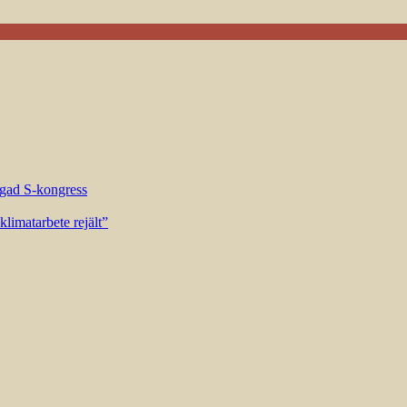
riggad S-kongress
limatarbete rejält”