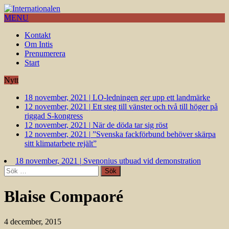
MENU
Kontakt
Om Intis
Prenumerera
Start
Nytt
18 november, 2021
|
LO-ledningen ger upp ett landmärke
12 november, 2021
|
Ett steg till vänster och två till höger på
riggad S-kongress
12 november, 2021
|
När de döda tar sig röst
12 november, 2021
|
”Svenska fackförbund behöver skärpa
sitt klimatarbete rejält”
18 november, 2021
|
Svenonius utbuad vid demonstration
Sök
efter:
Blaise Compaoré
4 december, 2015