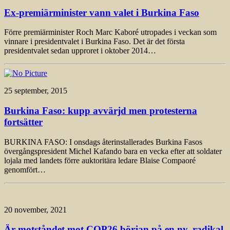
Ex-premiärminister vann valet i Burkina Faso
Förre premiärminister Roch Marc Kaboré utropades i veckan som
vinnare i presidentvalet i Burkina Faso. Det är det första
presidentvalet sedan upproret i oktober 2014…
25 september, 2015
Burkina Faso: kupp avvärjd men protesterna
fortsätter
BURKINA FASO: I onsdags återinstallerades Burkina Fasos
övergångspresident Michel Kafando bara en vecka efter att soldater
lojala med landets förre auktoritära ledare Blaise Compaoré
genomfört…
20 november, 2021
Är motståndet mot COP26 början på en ny, radikal