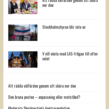
Att rädda välfärden genom att skära
ner den
Stockholmshyran blir inte av
V vill vänta med LAS-frågan till efter
valet
Att rädda välfärden genom att skära ner den
Den bruna pesten – anpassning eller motstånd?
Moderata Skurkpartiets kontrarevolution