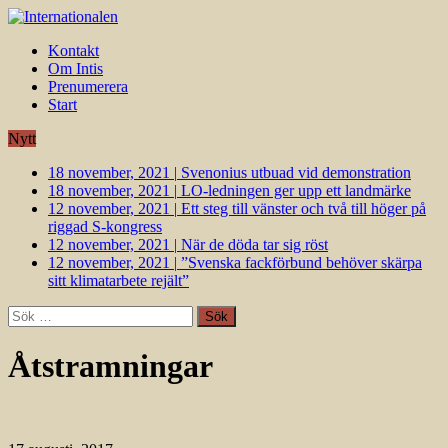
Kontakt
Om Intis
Prenumerera
Start
Nytt
18 november, 2021
|
Svenonius utbuad vid demonstration
18 november, 2021
|
LO-ledningen ger upp ett landmärke
12 november, 2021
|
Ett steg till vänster och två till höger på
riggad S-kongress
12 november, 2021
|
När de döda tar sig röst
12 november, 2021
|
”Svenska fackförbund behöver skärpa
sitt klimatarbete rejält”
Sök
efter:
Åtstramningar