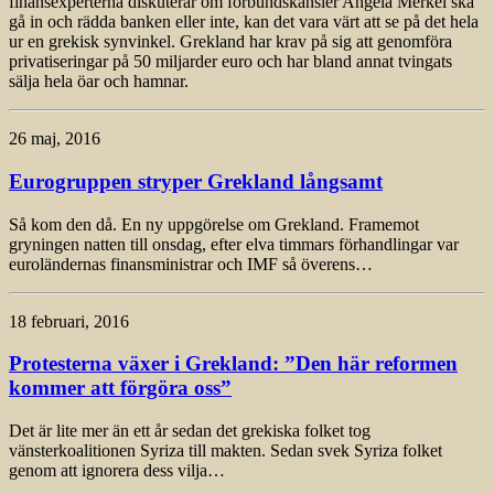
finansexperterna diskuterar om förbundskansler Angela Merkel ska
gå in och rädda banken eller inte, kan det vara värt att se på det hela
ur en grekisk synvinkel. Grekland har krav på sig att genomföra
privatiseringar på 50 miljarder euro och har bland annat tvingats
sälja hela öar och hamnar.
26 maj, 2016
Eurogruppen stryper Grekland långsamt
Så kom den då. En ny uppgörelse om Grekland. Framemot
gryningen natten till onsdag, efter elva timmars förhandlingar var
euroländernas finansministrar och IMF så överens…
18 februari, 2016
Protesterna växer i Grekland: ”Den här reformen
kommer att förgöra oss”
Det är lite mer än ett år sedan det grekiska folket tog
vänsterkoalitionen Syriza till makten. Sedan svek Syriza folket
genom att ignorera dess vilja…