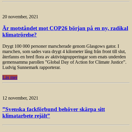
20 november, 2021
Är motståndet mot COP26 början på en ny, radikal
klimatrörelse?
Drygt 100 000 personer marscherade genom Glasgows gator. I
marschen, som sades vara drygt 4 kilometer lång från front till slut,
återfanns en bred flora av aktivistgrupperingar som enats underden
gemensamma parollen ”Global Day of Action for Climate Justice”.
Ludvig Sunnemark rapporterar.
Läs mer
12 november, 2021
”Svenska fackförbund behöver skärpa sitt
klimatarbete rejält”