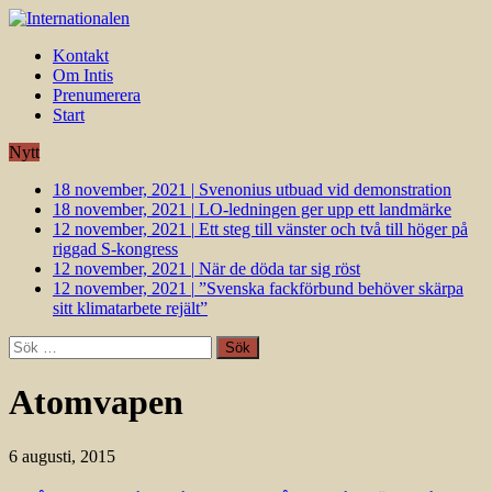
Kontakt
Om Intis
Prenumerera
Start
Nytt
18 november, 2021
|
Svenonius utbuad vid demonstration
18 november, 2021
|
LO-ledningen ger upp ett landmärke
12 november, 2021
|
Ett steg till vänster och två till höger på
riggad S-kongress
12 november, 2021
|
När de döda tar sig röst
12 november, 2021
|
”Svenska fackförbund behöver skärpa
sitt klimatarbete rejält”
Sök
efter:
Atomvapen
6 augusti, 2015