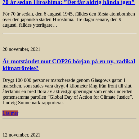
70 år sedan Hiroshima: ”Det får aldrig hända igen”
För 70 år sedan, den 6 augusti 1945, fälldes den första atombomben
över den japanska staden Hiroshima. Tre dagar senare, den 9
augusti, fälldes ytterligare…
20 november, 2021
Är motståndet mot COP26 början på en ny, radikal
klimatrörelse?
Drygt 100 000 personer marscherade genom Glasgows gator. I
marschen, som sades vara drygt 4 kilometer lång från front till slut,
återfanns en bred flora av aktivistgrupperingar som enats underden
gemensamma parollen ”Global Day of Action for Climate Justice”.
Ludvig Sunnemark rapporterar.
Läs mer
12 november, 2021