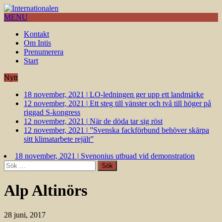
MENU
Kontakt
Om Intis
Prenumerera
Start
Nytt
18 november, 2021
|
LO-ledningen ger upp ett landmärke
12 november, 2021
|
Ett steg till vänster och två till höger på
riggad S-kongress
12 november, 2021
|
När de döda tar sig röst
12 november, 2021
|
”Svenska fackförbund behöver skärpa
sitt klimatarbete rejält”
18 november, 2021
|
Svenonius utbuad vid demonstration
Sök
efter:
Alp Altinörs
28 juni, 2017