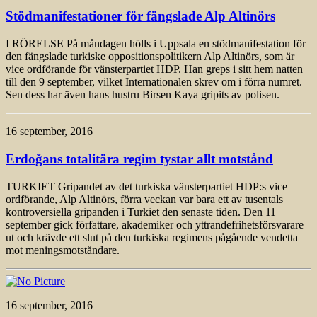
Stödmanifestationer för fängslade Alp Altinörs
I RÖRELSE På måndagen hölls i Uppsala en stödmanifestation för
den fängslade turkiske oppositionspolitikern Alp Altinörs, som är
vice ordförande för vänsterpartiet HDP. Han greps i sitt hem natten
till den 9 september, vilket Internationalen skrev om i förra numret.
Sen dess har även hans hustru Birsen Kaya gripits av polisen.
16 september, 2016
Erdoğans totalitära regim tystar allt motstånd
TURKIET Gripandet av det turkiska vänsterpartiet HDP:s vice
ordförande, Alp Altinörs, förra veckan var bara ett av tusentals
kontroversiella gripanden i Turkiet den senaste tiden. Den 11
september gick författare, akademiker och yttrandefrihetsförsvarare
ut och krävde ett slut på den turkiska regimens pågående vendetta
mot meningsmotståndare.
16 september, 2016