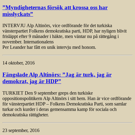
”Myndigheternas försök att krossa oss har
misslyckats”
INTERVJU Alp Altinörs, vice ordförande för det turkiska
vänsterpartiet Folkens demokratiska parti, HDP, har nyligen blivit
frisläppt efter 9 månader i häkte, men väntar nu på rättegång i
november. Internationalens
Per Leander har fått en unik intervju med honom.
14 oktober, 2016
Fängslade Alp Altinörs: ”Jag är turk, jag är
demokrat, jag är HDP”
TURKIET Den 9 september greps den turkiske
oppositionspolitikern Alp Altinörs i sitt hem. Han är vice ordförande
för vänsterpartiet HDP – Folkens Demokratiska Parti, som samlar
turkar och kurder i deras gemensamma kamp för sociala och
demokratiska rättigheter.
23 september, 2016