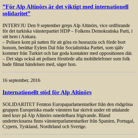
”För Alp Altinörs är det viktigt med internationell
solidaritet”
INTERVJU Den 9 september greps Alp Altinörs, vice ordförande
för det turkiska vänsterpartiet HDP – Folkens Demokratiska Parti, i
sitt hem i Ankara.
– Polisen kom på natten för att göra en husrazzia och förde bort
honom, berättar Eylem Dal från Socialistiska Partiet, som själv
kommer från Turkiet och har goda kontakter med oppositionen där.
– Det sägs också att polisen förstörde alla mobiltelefoner som folk
hade filmat händelsen med, säger hon.
16 september, 2016
Internationellt stöd för Alp Altinörs
SOLIDARITET Femton Europaparlamentariker från den rödgröna
gruppen Europeiska enade vänstern har skrivit under ett uttalande
med krav på Alp Altinörs omedelbara frigivande. Bland
undertecknarna finns vänsterparlamentariker från Spanien, Portugal,
Cypern, Tyskland, Nordirland och Sverige.