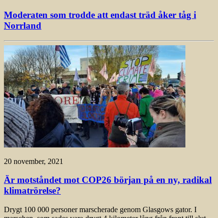
Moderaten som trodde att endast träd åker tåg i
Norrland
20 november, 2021
Är motståndet mot COP26 början på en ny, radikal
klimatrörelse?
Drygt 100 000 personer marscherade genom Glasgows gator. I