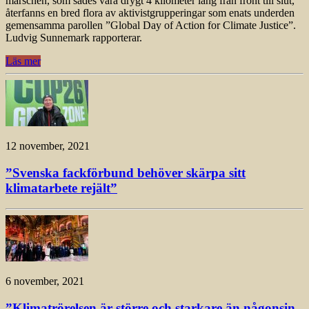
marschen, som sades vara drygt 4 kilometer lång från front till slut,
återfanns en bred flora av aktivistgrupperingar som enats underden
gemensamma parollen ”Global Day of Action for Climate Justice”.
Ludvig Sunnemark rapporterar.
Läs mer
12 november, 2021
”Svenska fackförbund behöver skärpa sitt
klimatarbete rejält”
6 november, 2021
”Klimatrörelsen är större och starkare än någonsin