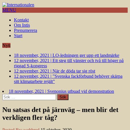
MENU
Kontakt
Om Intis
Prenumerera
Start
Nytt
18 november, 2021
|
LO-ledningen ger upp ett landmärke
12 november, 2021
|
Ett steg till vänster och två till höger på
riggad S-kongress
12 november, 2021
|
När de döda tar sig röst
12 november, 2021
|
”Svenska fackförbund behöver skärpa
sitt klimatarbete rejält”
18 november, 2021
|
Svenonius utbuad vid demonstration
Sök
efter:
Nu satsas det på järnväg – men blir det
verkligen fler tåg?
Posted By:
webbred
15 oktober, 2020