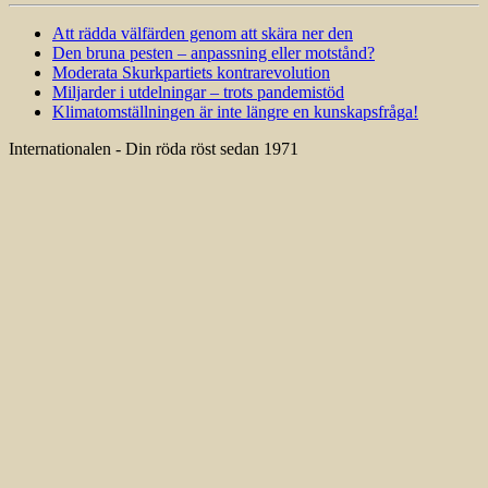
Att rädda välfärden genom att skära ner den
Den bruna pesten – anpassning eller motstånd?
Moderata Skurkpartiets kontrarevolution
Miljarder i utdelningar – trots pandemistöd
Klimatomställningen är inte längre en kunskapsfråga!
Internationalen - Din röda röst sedan 1971