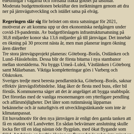
elledningar i vägarna och fortsätta frakta godset på lastbilar.
Moderata budgetmotionen bekräftar den inriktningen genom att dra
ner på järnvägutveckling och istället satsa på elväg.
Regeringen slår sig
för bröstet om stora satsningar för 2021,
motiverat av att komma upp ur den ekonomiska nedgången under
covid-19-pandemin. Av budgetförslagets infrastruktursatsning på
30,8 miljarder konor ska 13,6 miljarder gå till järnvägar. Det innebär
en ökning på 30 procent nästa år, men man planerar ingen ökning
åren därefter
Tre stora järnvägsprojekt planeras: Göteborg–Borås, Ostlänken och
Lund–Hässleholm. Dessa blir de första bitarna i nya stambanor
mellan storstäderna. Nu byggs Umeå–Luleå, Västlänken i Göteborg
samt Mälarbanan. Viktiga kompletteringar görs i Varberg och
Olskroken.
Sveriges tredje mest beresta pendlarsträcka, Göteborg–Borås, saknar
effektiv järnvägsförbindelse. Idag åker de flesta med buss, eller bil
förstås. Kommunerna säger att det är angeläget att bygga snabbspår.
Det förordas med de vanliga resonemangen om ytterligare pendling
och affärsmöjligheter. Det låter som rutinmässig läpparnas
bekännelse och är naturligtvis ett utvecklingstänkande som inte är
klimatanpassat.
Ett huvudmotiv för den nya järnvägen är enligt den gamla tanken att
få en station vid Landvetter. En sådan bekvämare anslutning skulle
locka fler till en idag nästan öde flygplats, med ökat flygande som