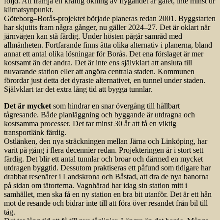
följd. Att främja en kraftig ökning av flygandet är galet, inte minst ur
klimatsynpunkt.
Göteborg–Borås-projektet började planeras redan 2001. Byggstarten
har skjutits fram några gånger, nu gäller 2024–27. Det är oklart när
järnvägen kan stå färdig. Under hösten pågår samråd med
allmänheten. Fortfarande finns åtta olika alternativ i planerna, bland
annat ett antal olika lösningar för Borås. Det ena förslaget är mer
kostsamt än det andra. Det är inte ens självklart att ansluta till
nuvarande station eller att angöra centrala staden. Kommunen
förordar just detta det dyraste alternativet, en tunnel under staden.
Självklart tar det extra lång tid att bygga tunnlar.
Det är mycket
som hindrar en snar övergång till hållbart
tågresande. Både planläggning och byggande är utdragna och
kostsamma processer. Det tar minst 30 år att få en viktig
transportlänk färdig.
Ostlänken, den nya sträckningen mellan Järna och Linköping, har
varit på gång i flera decennier redan. Projekteringen är i stort sett
färdig. Det blir ett antal tunnlar och broar och därmed en mycket
utdragen byggtid. Dessutom praktiseras ett påfund som tidigare har
drabbat resenärer i Landskrona och Båstad, att dra de nya banorna
på sidan om tätorterna. Vagnhärad har idag sin station mitt i
samhället, men ska få en ny station en bra bit utanför. Det är ett hån
mot de resande och bidrar inte till att föra över resandet från bil till
tåg.