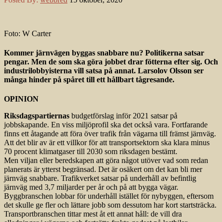
Foto: W Carter
Kommer järnvägen byggas snabbare nu? Politikerna satsar
pengar. Men de som ska göra jobbet drar fötterna efter sig. Och
industrilobbyisterna vill satsa på annat. Larsolov Olsson ser
många hinder på spåret till ett hållbart tågresande.
OPINION
Riksdagspartiernas
budgetförslag inför 2021 satsar på
jobbskapande. En viss miljöprofil ska det också vara. Fortfarande
finns ett åtagande att föra över trafik från vägarna till främst järnväg.
Att det blir av är ett villkor för att transportsektorn ska klara minus
70 procent klimatgaser till 2030 som riksdagen bestämt.
Men viljan eller beredskapen att göra något utöver vad som redan
planerats är ytterst begränsad. Det är osäkert om det kan bli mer
järnväg snabbare. Trafikverket satsar på underhåll av befintlig
järnväg med 3,7 miljarder per år och på att bygga vägar.
Byggbranschen lobbar för underhåll istället för nybyggen, eftersom
det skulle ge fler och lättare jobb som dessutom har kort startsträcka.
Transportbranschen tittar mest åt ett annat håll: de vill dra