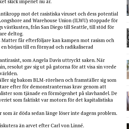
ket skick imperiet nu är.
ntikropp mot det rasistiska viruset och dess potential
l Longshore and Warehouse Union (ILWU) stoppade för
västkusten, från San Diego till Seattle, till stöd för
are deltog.
 Matter får efterföljare kan kampen mot rasism och
u en början till en förnyad och radikaliserad
 antirasist, som Angela Davis uttryckt saken. När
 resolut gav sig ut på gatorna för att visa sin vrede
 världen.
täller sig bakom BLM-rörelsen och framställer sig som
stare efter för demonstranternas krav genom att
talister som tjänade en förmögenhet på slavhandel. De
eriet som faktiskt var motorn för det kapitalistiska
r som är döda sedan länge löser inte dagens problem.
iskutera än arvet efter Carl von Linné.