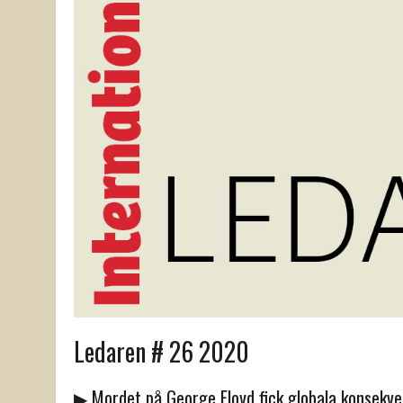
Ledaren # 26 2020
▶ Mordet på George Floyd fick globala konsekv