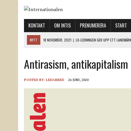
KONTAKT
OM INTIS
PRENUMERERA
START
NYTT
18 NOVEMBER, 2021
|
LO-LEDNINGEN GER UPP ETT LANDMÄR
12 NOVEMBER, 2021
|
ETT STEG TILL VÄNSTER OCH TVÅ TILL HÖGER 
Antirasism, antikapitalis
12 NOVEMBER, 2021
|
NÄR DE DÖDA TAR SIG RÖST
12 NOVEMBER, 2021
|
”SVENSKA FACKFÖRBUND BEHÖVER SKÄRPA SITT
18 NOVEMBER, 2021
|
SVENONIUS UTBUAD VID DEMONSTRATION
POSTED BY:
LEDARRED
26 JUNI, 2020