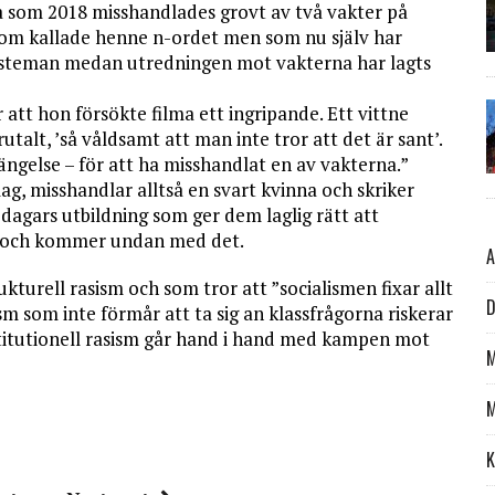
na som 2018 misshandlades grovt av två vakter på
om kallade henne n-ordet men som nu själv har
änsteman medan utredningen mot vakterna har lagts
 att hon försökte filma ett ingripande. Ett vittne
talt, ’så våldsamt att man inte tror att det är sant’.
fängelse – för att ha misshandlat en av vakterna.”
ag, misshandlar alltså en svart kvinna och skriker
o dagars utbildning som ger dem laglig rätt att
, och kommer undan med det.
A
kturell rasism och som tror att ”socialismen fixar allt
D
m som inte förmår att ta sig an klassfrågorna riskerar
stitutionell rasism går hand i hand med kampen mot
M
M
K