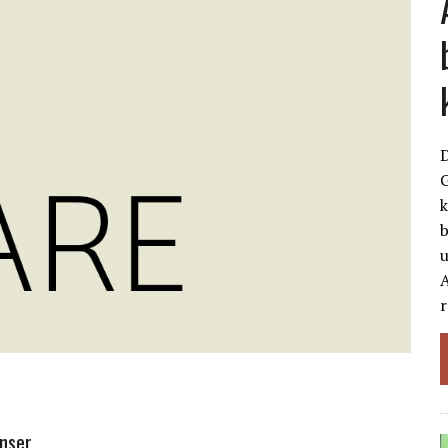
G
k
b
A
r
enser