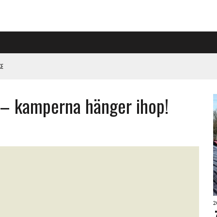
KE
PÅ RIGGAD S-KONGRESS
m – kamperna hänger ihop!
 KLIMATARBETE REJÄLT”
2