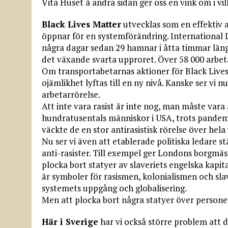
Vita Huset å andra sidan ger oss en vink om i vil
Black Lives Matter
utvecklas som en effektiv a
öppnar för en systemförändring. Internationa
några dagar sedan 29 hamnar i åtta timmar längs 
det växande svarta upproret. Över 58 000 arbet
Om transportabetarnas aktioner för Black Lives
ojämlikhet lyftas till en ny nivå. Kanske ser vi n
arbetarrörelse.
Att inte vara rasist är inte nog, man måste vara
hundratusentals människor i USA, trots pandemin,
väckte de en stor antirasistisk rörelse över hela
Nu ser vi även att etablerade politiska ledare s
anti-rasister. Till exempel ger Londons borgmä
plocka bort statyer av slaveriets engelska kapi
är symboler för rasismen, kolonialismen och slav
systemets uppgång och globalisering.
Men att plocka bort några statyer över persone
Här i Sverige
har vi också större problem att d