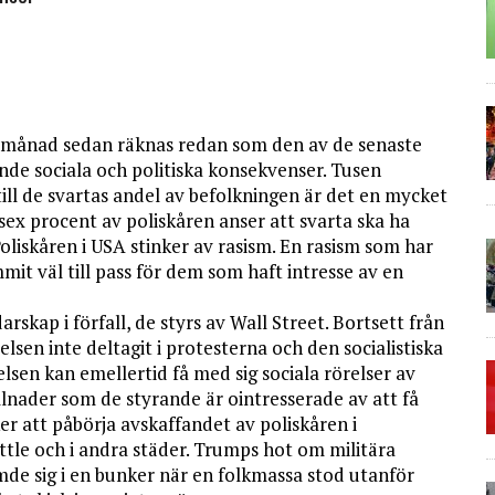
n månad sedan räknas redan som den av de senaste
de sociala och politiska konsekvenser. Tusen
till de svartas andel av befolkningen är det en mycket
sex procent av poliskåren anser att svarta ska ha
liskåren i USA stinker av rasism. En rasism som har
mit väl till pass för dem som haft intresse av en
kap i förfall, de styrs av Wall Street. Bortsett från
sen inte deltagit i protesterna och den socialistiska
elsen kan emellertid få med sig sociala rörelser av
llnader som de styrande är ointresserade av att få
ker att påbörja avskaffandet av poliskåren i
tle och i andra städer. Trumps hot om militära
mde sig i en bunker när en folkmassa stod utanför