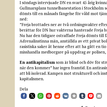
I söndags intervjuade DN en svart 45 årig kvin
Gullmarsplans tunnelbanestation i Stockholm s
dömts till en månads fängelse för våld mot tj
ned:
”Freja brottades ner av två ordningsvakter efter
berättar för DN hur vakterna hanterade Freja bru
Nu har den tidigare ostraffade Freja dömts till 
Adrenalinstinna män, anställda av ett privat bol
rasistiska saker åt henne efter att ha gått en ti
misshandla medborgare på uppdrag av polisen
En antikapitalism
som är blind och döv för stru
när den kommer” har ingen framtid. En antirasis
att bli isolerad. Kampen mot strukturell och in
kapitalismen.
Dela