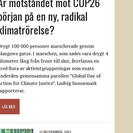
Är motståndet mot COP26
början på en ny, radikal
klimatrörelse?
Drygt 100 000 personer marscherade genom
lasgows gator. I marschen, som sades vara drygt 4
ilometer lång från front till slut, återfanns en
red flora av aktivistgrupperingar som enats
underden gemensamma parollen ”Global Day of
ction for Climate Justice”. Ludvig Sunnemark
apporterar.
LÄS MER
12 NOVEMBER, 2021