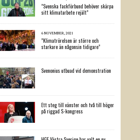
”Svenska fackförbund behöver skärpa
sitt klimatarbete rejält”
6 NOVEMBER, 2021
”Klimatrörelsen är större och
starkare än någonsin tidigare”
Svenonius utbuad vid demonstration
Ett steg till vänster och två till höger
på riggad S-kongress
HGF Västra Sverige har valt en ny