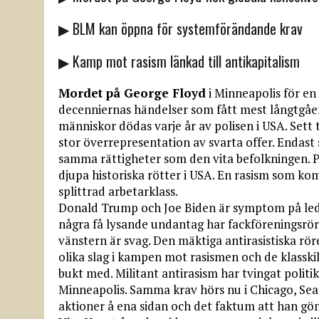
▶ BLM kan öppna för systemförändande krav
▶ Kamp mot rasism länkad till antikapitalism
Mordet på George Floyd
i Minneapolis för e
decenniernas händelser som fått mest långtgåen
människor dödas varje år av polisen i USA. Sett 
stor överrepresentation av svarta offer. Endast 
samma rättigheter som den vita befolkningen. Po
djupa historiska rötter i USA. En rasism som kom
splittrad arbetarklass.
Donald Trump och Joe Biden är symptom på ledars
några få lysande undantag har fackföreningsrörel
vänstern är svag. Den mäktiga antirasistiska rör
olika slag i kampen mot rasismen och de klasski
bukt med. Militant antirasism har tvingat politi
Minneapolis. Samma krav hörs nu i Chicago, Seat
aktioner å ena sidan och det faktum att han gö