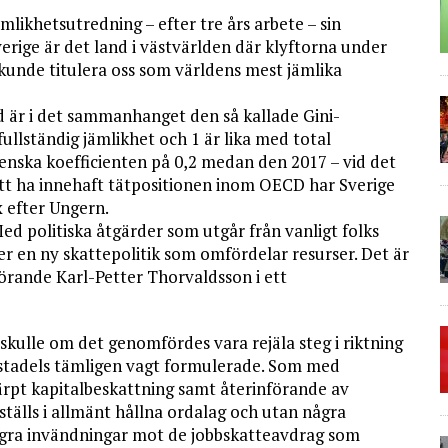
likhetsutredning – efter tre års arbete – sin
erige är det land i västvärlden där klyftorna under
 kunde titulera oss som världens mest jämlika
d är i det sammanhanget den så kallade Gini-
ullständig jämlikhet och 1 är lika med total
venska koefficienten på 0,2 medan den 2017 – vid det
n att ha innehaft tätpositionen inom OECD har Sverige
x efter Ungern.
Med politiska åtgärder som utgår från vanligt folks
ver en ny skattepolitik som omfördelar resurser. Det är
förande Karl-Petter Thorvaldsson i ett
skulle om det genomfördes vara rejäla steg i riktning
estadels tämligen vagt formulerade. Som med
kärpt kapitalbeskattning samt återinförande av
tälls i allmänt hållna ordalag och utan några
 några invändningar mot de jobbskatteavdrag som