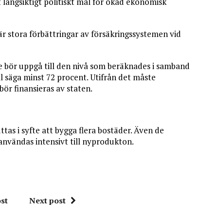
långsiktigt politiskt mål för ökad ekonomisk
är stora förbättringar av försäkringssystemen vid
bör uppgå till den nivå som beräknades i samband
l säga minst 72 procent. Utifrån det måste
ör finansieras av staten.
ttas i syfte att bygga flera bostäder. Även de
vändas intensivt till nyprodukton.
st
Next post