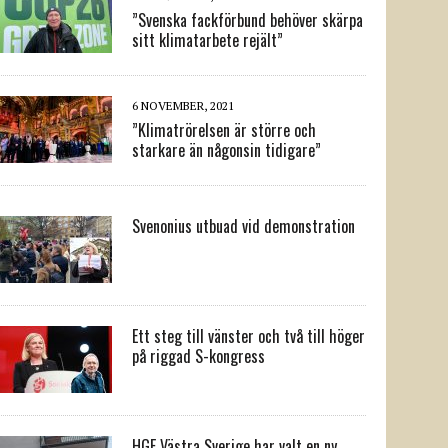
”Svenska fackförbund behöver skärpa
sitt klimatarbete rejält”
6 NOVEMBER, 2021
”Klimatrörelsen är större och
starkare än någonsin tidigare”
Svenonius utbuad vid demonstration
Ett steg till vänster och två till höger
på riggad S-kongress
HGF Västra Sverige har valt en ny