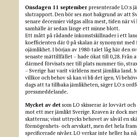
Onsdagen 11 september
presenterade LO:s jäm
slutrapport. Den bör ses mot bakgrund av att Sv
senare decennier vidgas allra mest, tiden när vi
samhälle är sedan länge ett minne blott.
Ett mått på rådande inkomstskillnader i ett lan
koefficienten där 0 på skalan är synonymt med f
ojämlikhet. I början av 1980-talet låg här den s
senaste mättillfället – hade ökat till 0,28. Frå
därmed förvisats ner till plats nummer tio, stra
– Sverige har varit världens mest jämlika land. 
villkor och behov så kan vi bli det igen. Vi behö
dags att ta tillbaka jämlikheten, säger LO:s ord
pressmeddelande.
Mycket av det
som LO skisserar är lovvärt och 
mot ett mer jämlikt Sverige. Kraven är dock m
skatterna; visst uttrycks behovet av såväl en s
förmögenhets- och arvskatt, men det hela frams
specificerade nivåer. LO verkar inte heller ha