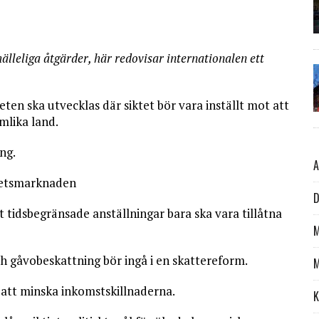
älleliga åtgärder, här redovisar internationalen ett
ten ska utvecklas där siktet bör vara inställt mot att
mlika land.
ing.
A
rbetsmarknaden
D
tidsbegränsade anställningar bara ska vara tillåtna
M
 gåvobeskattning bör ingå i en skattereform.
M
 att minska inkomstskillnaderna.
K