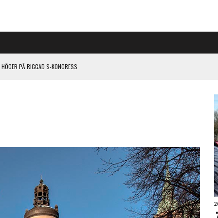
L HÖGER PÅ RIGGAD S-KONGRESS
 KLIMATARBETE REJÄLT”
2