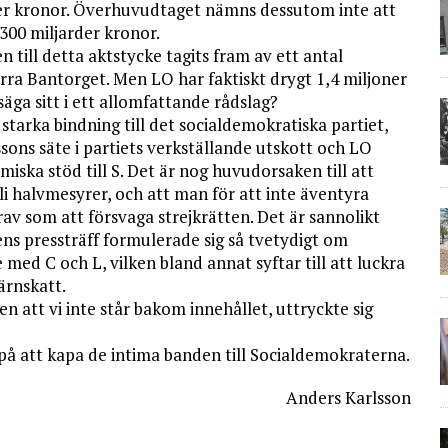
der kronor. Överhuvudtaget nämns dessutom inte att
300 miljarder kronor.
till detta aktstycke tagits fram av ett antal
rra Bantorget. Men LO har faktiskt drygt 1,4 miljoner
ga sitt i ett allomfattande rådslag?
 starka bindning till det socialdemokratiska partiet,
ons säte i partiets verkställande utskott och LO
ka stöd till S. Det är nog huvudorsaken till att
bli halvmesyrer, och att man för att inte äventyra
v som att försvaga strejkrätten. Det är sannolikt
ns pressträff formulerade sig så tvetydigt om
ed C och L, vilken bland annat syftar till att luckra
ärnskatt.
n att vi inte står bakom innehållet, uttryckte sig
på att kapa de intima banden till Socialdemokraterna.
Anders Karlsson