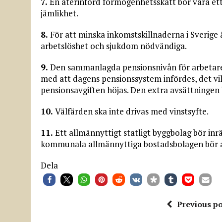
7.
En återinförd förmögenhetsskatt bör vara ett 
jämlikhet.
8.
För att minska inkomstskillnaderna i Sverige 
arbetslöshet och sjukdom nödvändiga.
9.
Den sammanlagda pensionsnivån för arbetare 
med att dagens pensionssystem infördes, det vil
pensionsavgiften höjas. Den extra avsättningen b
10.
Välfärden ska inte drivas med vinstsyfte.
11.
Ett allmännyttigt statligt byggbolag bör inrä
kommunala allmännyttiga bostadsbolagen bör an
Dela
Previous po