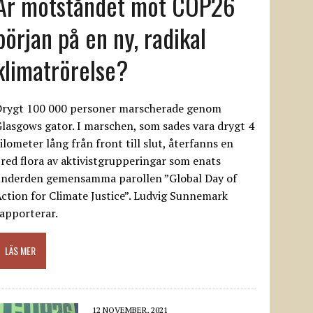
Är motståndet mot COP26
början på en ny, radikal
klimatrörelse?
Drygt 100 000 personer marscherade genom
lasgows gator. I marschen, som sades vara drygt 4
ilometer lång från front till slut, återfanns en
red flora av aktivistgrupperingar som enats
underden gemensamma parollen ”Global Day of
ction for Climate Justice”. Ludvig Sunnemark
apporterar.
LÄS MER
12 NOVEMBER, 2021