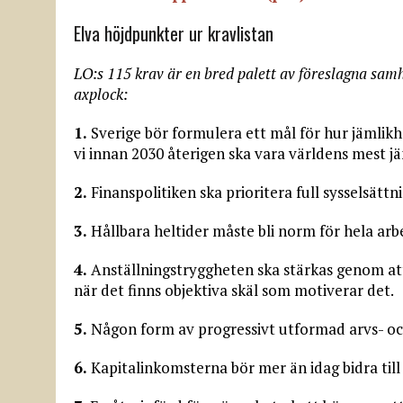
Elva höjdpunkter ur kravlistan
LO:s 115 krav är en bred palett av föreslagna samh
axplock:
1.
Sverige bör formulera ett mål för hur jämlikhe
vi innan 2030 återigen ska vara världens mest jä
2.
Finanspolitiken ska prioritera full sysselsättn
3.
Hållbara heltider måste bli norm för hela a
4.
Anställningstryggheten ska stärkas genom att 
när det finns objektiva skäl som motiverar det.
5.
Någon form av progressivt utformad arvs- och
6.
Kapitalinkomsterna bör mer än idag bidra till