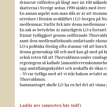
dränerat välfärden på långt mer än 100 miljar
skatterna i Sverige sedan 1990 sänkts med över 
En annan aspekt som man slås av är att stommen 
utredare i förnäm avskildhet i LO-borgen på No
medlemmar. Varför fick inte dessa medlemmar sä
En sak av betydelse är naturligtvis LO:s fortsatt
främst tydliggjort genom ordförande Thorvaldss
samt dess medlemsförbunds omfattande ekonomis
LO:s politiska förslag ofta stannar vid att bara 
denna gemenskap till och med kan gå med på kra
också roten till att Thorvaldsson under onsdage
regeringens så kallade Januariöverenskommelse m
upp anställningsskyddet och avskaffa de rikas v
– Vi var tydliga med att vi står bakom avtalet me
Thorvaldsson.
Sammantaget skulle LO ha en hel del att vinna 
Ladda ner rapporten här (pdf)