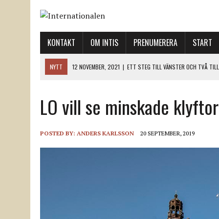
KONTAKT
OM INTIS
PRENUMERERA
START
NYTT
12 NOVEMBER, 2021
|
ETT STEG TILL VÄNSTER OCH TVÅ TIL
12 NOVEMBER, 2021
|
NÄR DE DÖDA TAR SIG RÖST
LO vill se minskade klyftor
12 NOVEMBER, 2021
|
”SVENSKA FACKFÖRBUND BEHÖVER SKÄRPA SITT
18 NOVEMBER, 2021
|
SVENONIUS UTBUAD VID DEMONSTRATION
18 NOVEMBER, 2021
|
LO-LEDNINGEN GER UPP ETT LANDMÄRKE
POSTED BY:
ANDERS KARLSSON
20 SEPTEMBER, 2019