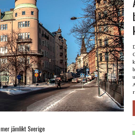
G
k
b
A
r
 mer jämlikt Sverige