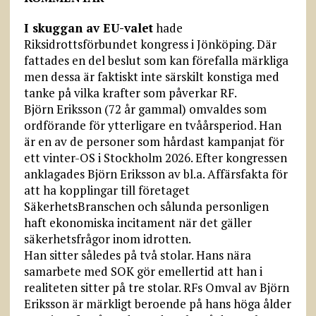
I skuggan av EU-valet
hade
Riksidrottsförbundet kongress i Jönköping. Där
fattades en del beslut som kan förefalla märkliga
men dessa är faktiskt inte särskilt konstiga med
tanke på vilka krafter som påverkar RF.
Björn Eriksson (72 år gammal) omvaldes som
ordförande för ytterligare en tvåårsperiod. Han
är en av de personer som hårdast kampanjat för
ett vinter-OS i Stockholm 2026. Efter kongressen
anklagades Björn Eriksson av bl.a. Affärsfakta för
att ha kopplingar till företaget
SäkerhetsBranschen och sålunda personligen
haft ekonomiska incitament när det gäller
säkerhetsfrågor inom idrotten.
Han sitter således på två stolar. Hans nära
samarbete med SOK gör emellertid att han i
realiteten sitter på tre stolar. RFs Omval av Björn
Eriksson är märkligt beroende på hans höga ålder