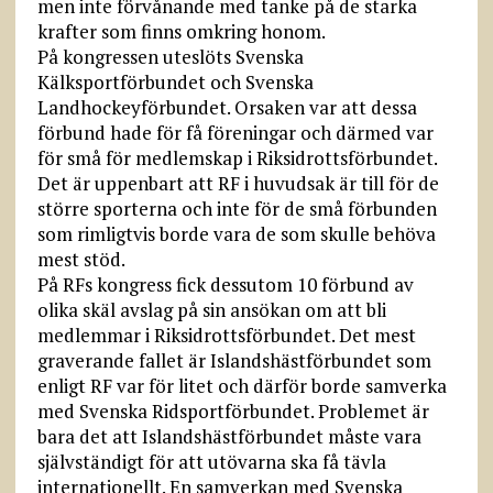
men inte förvånande med tanke på de starka
krafter som finns omkring honom.
På kongressen uteslöts Svenska
Kälksportförbundet och Svenska
Landhockeyförbundet. Orsaken var att dessa
förbund hade för få föreningar och därmed var
för små för medlemskap i Riksidrottsförbundet.
Det är uppenbart att RF i huvudsak är till för de
större sporterna och inte för de små förbunden
som rimligtvis borde vara de som skulle behöva
mest stöd.
På RFs kongress fick dessutom 10 förbund av
olika skäl avslag på sin ansökan om att bli
medlemmar i Riksidrottsförbundet. Det mest
graverande fallet är Islandshästförbundet som
enligt RF var för litet och därför borde samverka
med Svenska Ridsportförbundet. Problemet är
bara det att Islandshästförbundet måste vara
självständigt för att utövarna ska få tävla
internationellt. En samverkan med Svenska