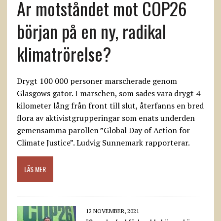
Är motståndet mot COP26
början på en ny, radikal
klimatrörelse?
Drygt 100 000 personer marscherade genom
Glasgows gator. I marschen, som sades vara drygt 4
kilometer lång från front till slut, återfanns en bred
flora av aktivistgrupperingar som enats underden
gemensamma parollen ”Global Day of Action for
Climate Justice”. Ludvig Sunnemark rapporterar.
LÄS MER
12 NOVEMBER, 2021