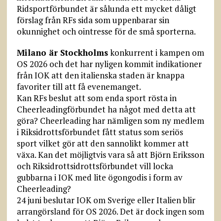
Ridsportförbundet är sålunda ett mycket dåligt
förslag från RFs sida som uppenbarar sin
okunnighet och ointresse för de små sporterna.
Milano är Stockholms
konkurrent i kampen om
OS 2026 och det har nyligen kommit indikationer
från IOK att den italienska staden är knappa
favoriter till att få evenemanget.
Kan RFs beslut att som enda sport rösta in
Cheerleadingförbundet ha något med detta att
göra? Cheerleading har nämligen som ny medlem
i Riks­idrottsförbundet fått status som seriös
sport vilket gör att den sannolikt kommer att
växa. Kan det möjligtvis vara så att Björn Eriksson
och Riksidrottsidrottsförbundet vill locka
gubbarna i IOK med lite ögongodis i form av
Cheerleading?
24 juni beslutar IOK om Sverige eller Italien blir
arrangörsland för OS 2026. Det är dock ingen som