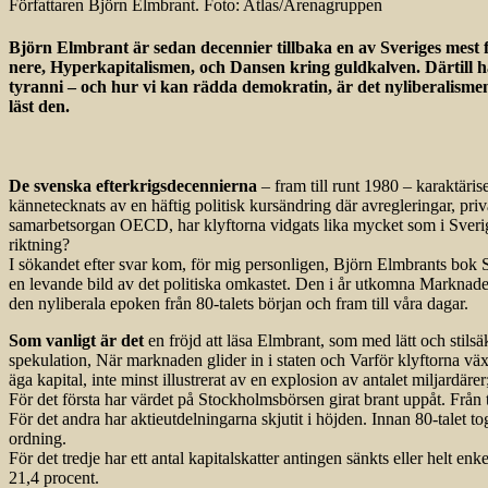
Författaren Björn Elmbrant. Foto: Atlas/Arenagruppen
Björn Elmbrant är sedan decennier tillbaka en av Sveriges mest 
nere, Hyperkapitalismen, och Dansen kring guldkalven. Därtill
tyranni – och hur vi kan rädda demokratin, är det nyliberalism
läst den.
De svenska efterkrigsdecennierna
– fram till runt 1980 – karaktäri
kännetecknats av en häftig politisk kursändring där avregleringar, priv
samarbetsorgan OECD, har klyftorna vidgats lika mycket som i Sverige.
riktning?
I sökandet efter svar kom, för mig personligen, Björn Elmbrants bok Så 
en levande bild av det politiska omkastet. Den i år utkomna Marknaden
den nyliberala epoken från 80-talets början och fram till våra dagar.
Som vanligt är det
en fröjd att läsa Elmbrant, som med lätt och stils
spekulation, När marknaden glider in i staten och Varför klyftorna växer
äga kapital, inte minst illustrerat av en explosion av antalet miljardäre
För det första har värdet på Stockholmsbörsen girat brant uppåt. Från 
För det andra har aktieutdelningarna skjutit i höjden. Innan 80-talet to
ordning.
För det tredje har ett antal kapitalskatter antingen sänkts eller helt en
21,4 procent.