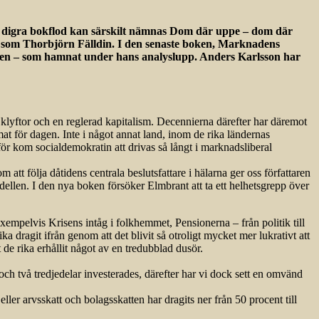
ans digra bokflod kan särskilt nämnas Dom där uppe – dom där
e som Thorbjörn Fälldin. I den senaste boken, Marknadens
otten – som hamnat under hans analyslupp. Anders Karlsson har
klyftor och en reglerad kapitalism. Decennierna därefter har däremot
mat för dagen. Inte i något annat land, inom de rika ländernas
ör kom socialdemokratin att drivas så långt i marknadsliberal
att följa dåtidens centrala beslutsfattare i hälarna ger oss författaren
ellen. I den nya boken försöker Elmbrant att ta ett helhetsgrepp över
xempelvis Krisens intåg i folkhemmet, Pensionerna – från politik till
a dragit ifrån genom att det blivit så otroligt mycket mer lukrativt att
t de rika erhållit något av en tredubblad dusör.
 och två tredjedelar investerades, därefter har vi dock sett en omvänd
eller arvsskatt och bolagsskatten har dragits ner från 50 procent till