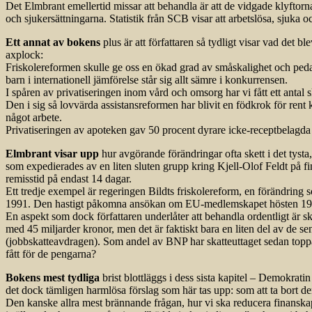
Det Elmbrant emellertid missar att behandla är att de vidgade klyftorn
och sjukersättningarna. Statistik från SCB visar att arbetslösa, sjuka 
Ett annat av bokens
plus är att författaren så tydligt visar vad det bl
axplock:
Friskolereformen skulle ge oss en ökad grad av småskalighet och pedago
barn i internationell jämförelse står sig allt sämre i konkurrensen.
I spåren av privatiseringen inom vård och omsorg har vi fått ett anta
Den i sig så lovvärda assistansreformen har blivit en födkrok för rent
något arbete.
Privatiseringen av apoteken gav 50 procent dyrare icke-­receptbelagda 
Elmbrant visar upp
hur avgörande förändringar ofta skett i det tys
som expedierades av en liten sluten grupp kring Kjell-Olof Feldt på f
remisstid på endast 14 dagar.
Ett tredje exempel är regeringen Bildts friskolereform, en förändring 
1991. Den hastigt påkomna ansökan om EU-medlemskapet hösten 1990 o
En aspekt som dock författaren underlåter att behandla ordentligt är sk
med 45 miljarder kronor, men det är faktiskt bara en liten del av de 
(jobbskatteavdragen). Som andel av BNP har skatteuttaget sedan toppår
fått för de pengarna?
Bokens mest tydliga
brist blottläggs i dess sista kapitel – Demokrat
det dock tämligen harmlösa förslag som här tas upp: som att ta bort 
Den kanske allra mest brännande frågan, hur vi ska reducera finanskapit