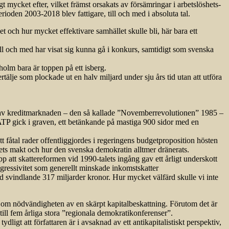
 mycket efter, vilket främst orsakats av försämringar i arbetslöshets-
rioden 2003-2018 blev fattigare, till och med i absoluta tal.
det och hur mycket effektivare samhället skulle bli, här bara ett
ill och med har visat sig kunna gå i konkurs, samtidigt som svenska
olm bara är toppen på ett isberg.
älje som plockade ut en halv miljard under sju års tid utan att utföra
en av kreditmarknaden – den så kallade ”Novemberrevolutionen” 1985 –
 ATP gick i graven, ett betänkande på mastiga 900 sidor med en
 fåtal rader offentliggjordes i rege­ringens budgetproposition hösten
s makt och hur den svenska demokratin alltmer dränerats.
p att skattereformen vid 1990-talets ingång gav ett årligt underskott
gressivitet som generellt minskade inkomstskatter
d svindlande 317 miljarder kronor. Hur mycket välfärd skulle vi inte
ag om nödvändigheten av en skärpt kapitalbeskattning. Förutom det är
ll fem årliga stora ”regionala demokratikonferenser”.
igt att författaren är i avsaknad av ett antikapitalistiskt perspektiv,