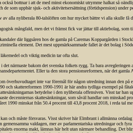
a också bottnar i att de med minst ekonomiskt utrymme halkat så oändligt
och de som uppbär sjuk- och aktivitetsersättning (förtidspension) under pe
ev av alla nyliberala 80-talslöften om hur mycket bättre vi alla skulle få 
gisk mångfald, men det vi främst fick var jättar till aktiebolag, som t
l skandaler där liggsåren hos de gamla på Caremas Koppargården i Stockh
 kriminella element. Det mest uppmärksammade fallet är det bolag i Södert
läkemedel och viktig medicin tar ofta slut.
ta, i det närmaste bakom det svenska folkets rygg. Ta bara avreglering
inansdepartementet. Eller ta den stora pensionsreformen, när det gamla
som överhuvudtaget inte var föremål för någon utredning innan den på ett
ch skattereformen 1990-1991 är här andra tydliga exempel på fåtalet
attesänkningarnas betydelse i den nyliberala offensiven. Visst tar han up
senaste decenniernas skattesänkningar, som såväl handlar om minskad pro
et 1990 minskat från 50.4 procent till 43,8 procent 2018, i reda tal me
in kan och måste försvaras. Visst skriver här Elmbrant i allmänna ordal
den gemensamma valdagen, mer av parlamentariska utredningar och fyra ti
alets enorma makt, lämnas här helt utan närmare behandling. Det blir tydl