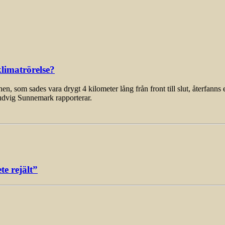
limatrörelse?
som sades vara drygt 4 kilometer lång från front till slut, återfanns 
udvig Sunnemark rapporterar.
e rejält”