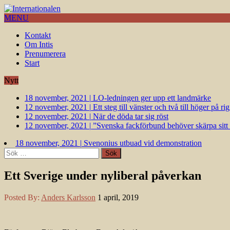
MENU
Kontakt
Om Intis
Prenumerera
Start
Nytt
18 november, 2021
|
LO-ledningen ger upp ett landmärke
12 november, 2021
|
Ett steg till vänster och två till höger på 
12 november, 2021
|
När de döda tar sig röst
12 november, 2021
|
”Svenska fackförbund behöver skärpa sitt k
18 november, 2021
|
Svenonius utbuad vid demonstration
Sök
efter:
Ett Sverige under nyliberal påverkan
Posted By:
Anders Karlsson
1 april, 2019