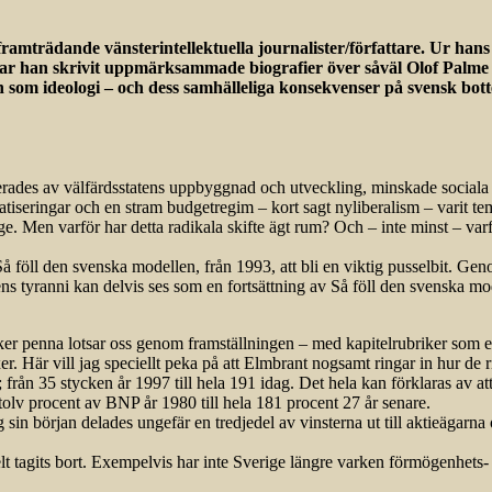
framträdande vänsterintellektuella journalister/författare. Ur h
 har han skrivit uppmärksammade biografier över såväl Olof Palm
en som ideologi – och dess samhälleliga konsekvenser på svensk b
serades av välfärdsstatens uppbyggnad och utveckling, minskade sociala 
atiseringar och en stram budgetregim – kort sagt nyliberalism – varit te
 Men varför har detta radikala skifte ägt rum? Och – inte minst – varf
föll den svenska modellen, från 1993, att bli en viktig pusselbit. Genom 
s tyranni kan delvis ses som en fortsättning av Så föll den svenska mod
äker penna lotsar oss genom framställningen – med kapitelrubriker som e
. Här vill jag speciellt peka på att Elmbrant nogsamt ringar in hur de rik
r; från 35 stycken år 1997 till hela 191 idag. Det hela kan förklaras av at
tolv procent av BNP år 1980 till hela 181 procent 27 år senare.
g sin början delades ungefär en tredjedel av vinsterna ut till aktieägarna
kelt tagits bort. Exempelvis har inte Sverige längre varken förmögenhets- 