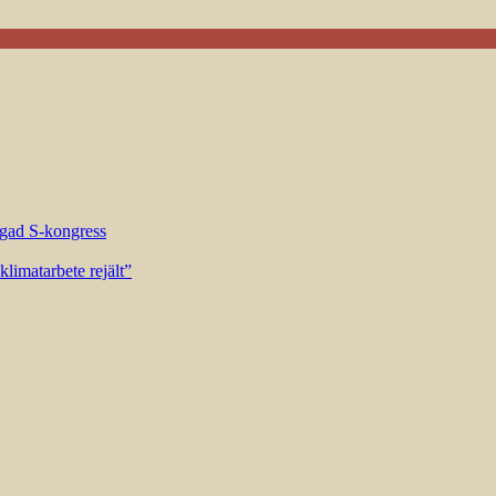
riggad S-kongress
limatarbete rejält”