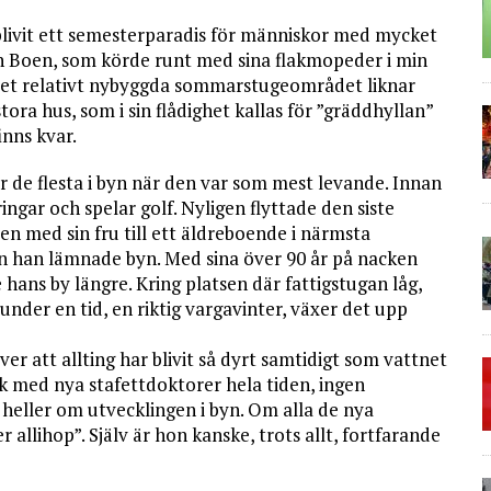
 blivit ett semesterparadis för människor med mycket
och Boen, som körde runt med sina flakmopeder i min
. Det relativt nybyggda sommarstugeområdet liknar
ra hus, som i sin flådighet kallas för ”gräddhyllan”
inns kvar.
r de flesta i byn när den var som mest levande. Innan
ngar och spelar golf. Nyligen flyttade den siste
 med sin fru till ett äldreboende i närmsta
n han lämnade byn. Med sina över 90 år på nacken
 hans by längre. Kring platsen där fattigstugan låg,
under en tid, en riktig vargavinter, växer det upp
ver att allting har blivit så dyrt samtidigt som vattnet
tik med nya stafettdoktorer hela tiden, ingen
 heller om utvecklingen i byn. Om alla de nya
allihop”. Själv är hon kanske, trots allt, fortfarande