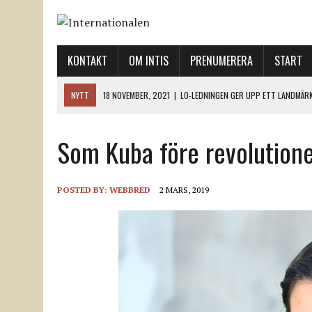
KONTAKT
OM INTIS
PRENUMERERA
START
NYTT
18 NOVEMBER, 2021
|
LO-LEDNINGEN GER UPP ETT LANDMÄR
12 NOVEMBER, 2021
|
ETT STEG TILL VÄNSTER OCH TVÅ TILL HÖGER 
Som Kuba före revolution
12 NOVEMBER, 2021
|
NÄR DE DÖDA TAR SIG RÖST
12 NOVEMBER, 2021
|
”SVENSKA FACKFÖRBUND BEHÖVER SKÄRPA SITT
18 NOVEMBER, 2021
|
SVENONIUS UTBUAD VID DEMONSTRATION
POSTED BY:
WEBBRED
2 MARS, 2019