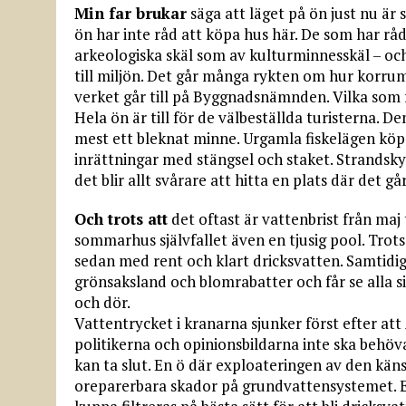
Min far brukar
säga att läget på ön just nu är
ön har inte råd att köpa hus här. De som har r
arkeologiska skäl som av kulturminnesskäl – och
till miljön. Det går många rykten om hur korrum
verket går till på Byggnadsnämnden. Vilka som f
Hela ön är till för de välbeställda turisterna. D
mest ett bleknat minne. Urgamla fiskelägen köps
inrättningar med stängsel och staket. Strandsk
det blir allt svårare att hitta en plats där det g
Och trots att
det oftast är vattenbrist från maj 
sommarhus självfallet även en tjusig pool. Trots 
sedan med rent och klart dricksvatten. Samtidig
grönsaksland och blomrabatter och får se alla s
och dör.
Vattentrycket i kranarna sjunker först efter att
politikerna och opinionsbildarna inte ska behöv
kan ta slut. En ö där exploateringen av den käns
oreparerbara skador på grundvattensystemet. E