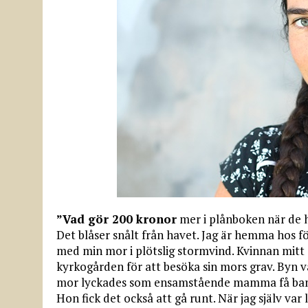
”Vad gör 200 kronor
mer i plånboken när de h
Det blåser snålt från havet. Jag är hemma hos 
med min mor i plötslig stormvind. Kvinnan mitt e
kyrkogården för att besöka sin mors grav. Byn va
mor lyckades som ensamstående mamma få banklå
Hon fick det också att gå runt. När jag själv var 