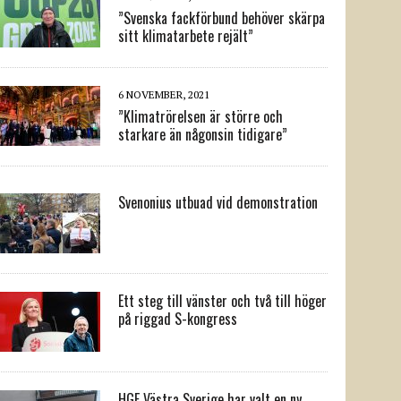
”Svenska fackförbund behöver skärpa
sitt klimatarbete rejält”
6 NOVEMBER, 2021
”Klimatrörelsen är större och
starkare än någonsin tidigare”
Svenonius utbuad vid demonstration
Ett steg till vänster och två till höger
på riggad S-kongress
HGF Västra Sverige har valt en ny