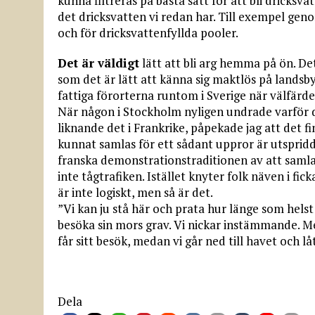
kunna filtreras på bästa sätt för att bli dricksvat
det dricksvatten vi redan har. Till exempel gen
och för dricksvattenfyllda pooler.
Det är väldigt
lätt att bli arg hemma på ön. Det
som det är lätt att känna sig maktlös på landsby
fattiga förorterna runtom i Sverige när välfärde
När någon i Stockholm nyligen undrade varför de
liknande det i Frankrike, påpekade jag att det f
kunnat samlas för ett sådant uppror är utspridda
franska demonstrationstraditionen av att samla
inte tågtrafiken. Istället knyter folk näven i fic
är inte logiskt, men så är det.
”Vi kan ju stå här och prata hur länge som helst
besöka sin mors grav. Vi nickar instämmande. Men
får sitt besök, medan vi går ned till havet och lå
Dela