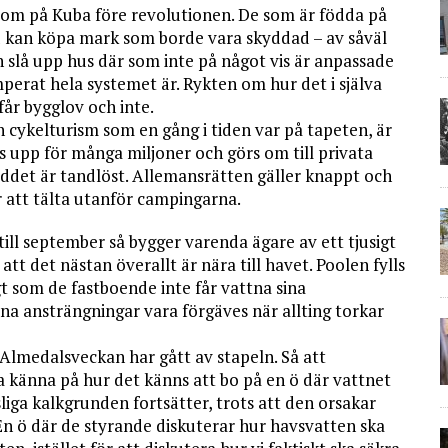
 som på Kuba före revolutionen. De som är födda på
åd kan köpa mark som borde vara skyddad – av såväl
 slå upp hus där som inte på något vis är anpassade
perat hela systemet är. Rykten om hur det i själva
år bygglov och inte.
en cykelturism som en gång i tiden var på tapeten, är
 upp för många miljoner och görs om till privata
yddet är tandlöst. Allemansrätten gäller knappt och
år att tälta utanför campingarna.
till september så bygger varenda ägare av ett tjusigt
att det nästan överallt är nära till havet. Poolen fylls
t som de fastboende inte får vattna sina
ina ansträngningar vara förgäves när allting torkar
 Almedalsveckan har gått av stapeln. Så att
a känna på hur det känns att bo på en ö där vattnet
liga kalkgrunden fortsätter, trots att den orsakar
n ö där de styrande diskuterar hur havsvatten ska