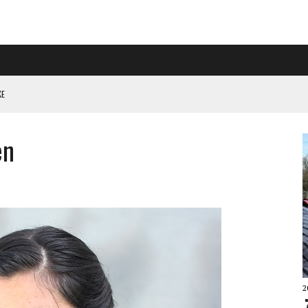
KE
PÅ RIGGAD S-KONGRESS
en
 KLIMATARBETE REJÄLT”
2