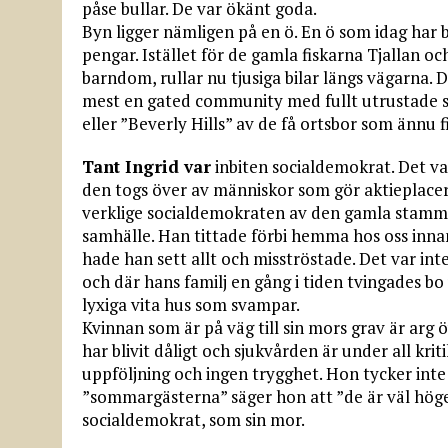
påse bullar. De var ökänt goda.
Byn ligger nämligen på en ö. En ö som idag har
pengar. Istället för de gamla fiskarna Tjallan 
barndom, rullar nu tjusiga bilar längs vägarna
mest en gated community med fullt utrustade sto
eller ”Beverly Hills” av de få ortsbor som ännu f
Tant Ingrid var
inbiten socialdemokrat. Det va
den togs över av människor som gör aktieplaceri
verklige socialdemokraten av den gamla stammen
samhälle. Han tittade förbi hemma hos oss inna
hade han sett allt och misströstade. Det var inte
och där hans familj en gång i tiden tvingades bo 
lyxiga vita hus som svampar.
Kvinnan som är på väg till sin mors grav är arg ö
har blivit dåligt och sjukvården är under all kri
uppföljning och ingen trygghet. Hon tycker inte
”sommargästerna” säger hon att ”de är väl höger 
socialdemokrat, som sin mor.