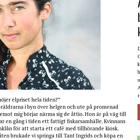
G
k
b
A
r
öjer elpriset hela tiden?”
föräldrarna i byn över helgen och ute på promenad
mot mig börjar närma sig de åttio. Hon är på väg till
r en gång i tiden ett fattigt fiskarsamhälle. Kvinnans
n för att starta ett café med tillhörande kiosk.
liten brukade vi springa till Tant Ingrids och köpa en