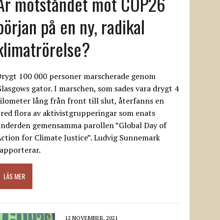
Är motståndet mot COP26
början på en ny, radikal
klimatrörelse?
Drygt 100 000 personer marscherade genom
lasgows gator. I marschen, som sades vara drygt 4
ilometer lång från front till slut, återfanns en
red flora av aktivistgrupperingar som enats
underden gemensamma parollen ”Global Day of
ction for Climate Justice”. Ludvig Sunnemark
apporterar.
LÄS MER
12 NOVEMBER, 2021