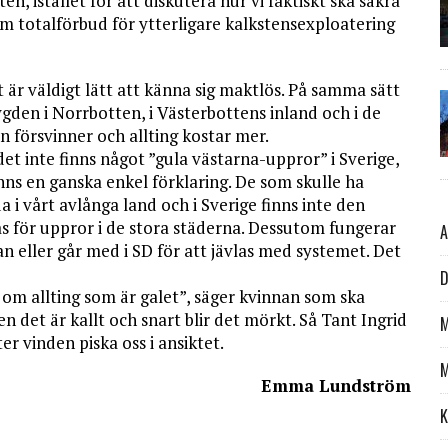
ten, istället för att diskutera hur vi faktiskt ska säkra
om totalförbud för ytterligare kalkstensexploatering
 är väldigt lätt att känna sig maktlös. På samma sätt
gden i Norrbotten, i Västerbottens inland och i de
n försvinner och allting kostar mer.
t inte finns något ”gula västarna-uppror” i Sverige,
inns en ganska enkel förklaring. De som skulle ha
 i vårt avlånga land och i Sverige finns inte den
s för uppror i de stora städerna. Dessutom fungerar
A
kan eller går med i SD för att jävlas med systemet. Det
D
 om allting som är galet”, säger kvinnan som ska
 det är kallt och snart blir det mörkt. Så Tant Ingrid
M
ter vinden piska oss i ansiktet.
M
Emma Lundström
K