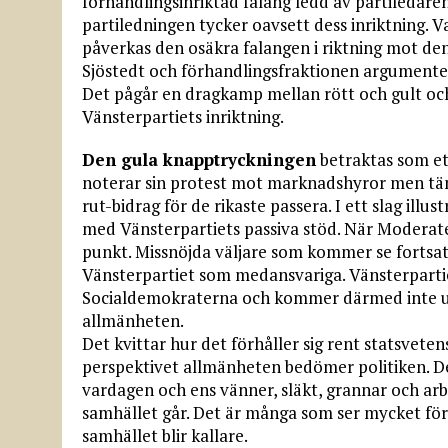
förhandlingsinriktad falang ledd av partiledar
partiledningen tycker oavsett dess inriktning. Va
påverkas den osäkra falangen i riktning mot den
Sjöstedt och förhandlingsfraktionen argumentera 
Det pågår en dragkamp mellan rött och gult oc
Vänsterpartiets inriktning.
Den gula knapptryckningen
betraktas som et
noterar sin protest mot marknadshyror men tän
rut-bidrag för de rikaste passera. I ett slag 
med Vänsterpartiets passiva stöd. När Moderate
punkt. Missnöjda väljare som kommer se fortsat
Vänsterpartiet som medansvariga. Vänsterparti
Socialdemokraterna och kommer därmed inte up
allmänheten.
Det kvittar hur det förhåller sig rent statsvetens
perspektivet allmänheten bedömer politiken. D
vardagen och ens vänner, släkt, grannar och ar
samhället går. Det är många som ser mycket fö
samhället blir kallare.