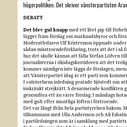
högerpolitiken. Det skriver vänsterpartisten Ara
DEBATT
Det blev gul knapp
med ett litet pip till förbe
lägger fram förslag om marknadshyror och försä
Moderatledaren Ulf Kristersson öppnade under o
sådan misstroendeförklaring, trots att det i så 
hur det skulle kännas att fälla Stefan Löfven t
journalisterna i riksdagskorridoren att det troli
kommer nämligen inte lägga de förslagen, mena
att Vänsterpartiet idag är ett parti som komm
I valrörelsens inledning pratade Sjöstedt om at
inskränkt strejkrätt. S desarmerade konflikten 
genomföra ett än värre förslag. I måndags hot
med gult efter muntliga löften i förtroende.
Det var långt ifrån hela partistyrelsen bakom. 
tillsammans med Ulla Andersson och Ali Esbatis i
i partiledningen som är i samklang med partiets a