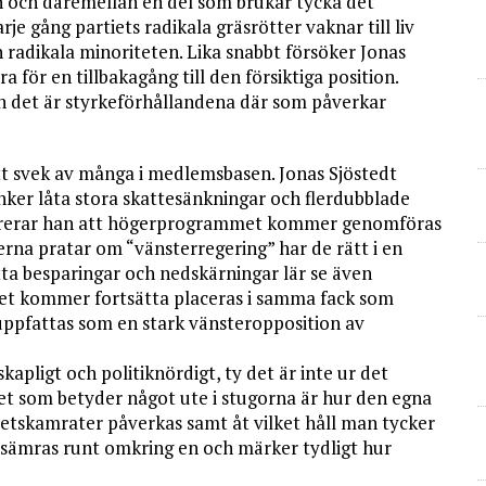
en och däremellan en del som brukar tycka det
rje gång partiets radikala gräsrötter vaknar till liv
 radikala minoriteten. Lika snabbt försöker Jonas
för en tillbakagång till den försiktiga position.
h det är styrkeförhållandena där som påverkar
t svek av många i medlemsbasen. Jonas Sjöstedt
ker låta stora skattesänkningar och flerdubblade
illustrerar han att högerprogrammet kommer genomföras
rna pratar om “vänsterregering” har de rätt i en
ta besparingar och nedskärningar lär se även
et kommer fortsätta placeras i samma fack som
pfattas som en stark vänsteropposition av
kapligt och politiknördigt, ty det är inte ur det
et som betyder något ute i stugorna är hur den egna
betskamrater påverkas samt åt vilket håll man tycker
rsämras runt omkring en och märker tydligt hur