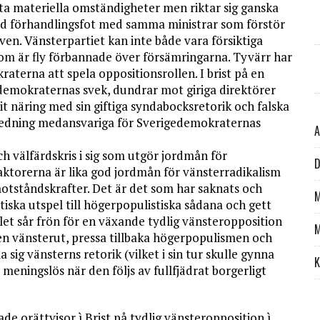
ta materiella omständigheter men riktar sig ganska
god förhandlingsfot med samma ministrar som förstör
ven. Vänsterpartiet kan inte både vara försiktiga
om är fly förbannade över försämringarna. Tyvärr har
aterna att spela oppositionsrollen. I brist på en
demokraternas svek, dundrar mot giriga direktörer
 näring med sin giftiga syndabocksretorik och falska
s ledning medansvariga för Sverigedemokraternas
A
ch välfärdskris i sig som utgör jordmån för
D
aktorerna är lika god jordmån för vänsterradikalism
 motståndskrafter. Det är det som har saknats och
M
tiska utspel till högerpopulistiska sådana och gett
et sår frön för en växande tydlig vänsteropposition
M
en vänsterut, pressa tillbaka högerpopulismen och
sig väns­terns retorik (vilket i sin tur skulle gynna
K
eningslös när den följs av fullfjädrat borgerligt
e orättvisor ì Brist på tydlig vänsteropposition ì