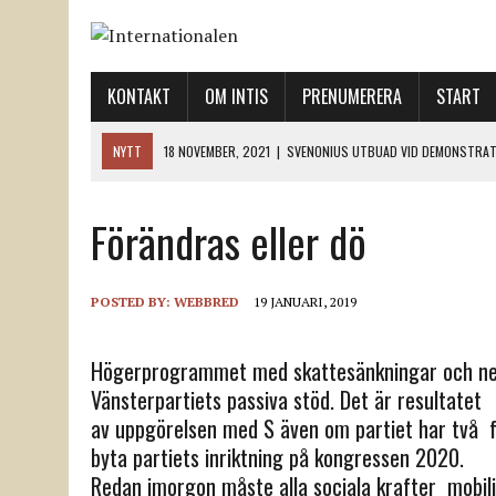
KONTAKT
OM INTIS
PRENUMERERA
START
NYTT
18 NOVEMBER, 2021
|
SVENONIUS UTBUAD VID DEMONSTRAT
18 NOVEMBER, 2021
|
LO-LEDNINGEN GER UPP ETT LANDMÄRKE
Förändras eller dö
12 NOVEMBER, 2021
|
ETT STEG TILL VÄNSTER OCH TVÅ TILL HÖGER 
12 NOVEMBER, 2021
|
NÄR DE DÖDA TAR SIG RÖST
12 NOVEMBER, 2021
|
”SVENSKA FACKFÖRBUND BEHÖVER SKÄRPA SITT
POSTED BY:
WEBBRED
19 JANUARI, 2019
Högerprogrammet med skattesänkningar och n
Vänsterpartiets passiva stöd. Det är resultatet
av uppgörelsen med S även om partiet har två f
byta partiets inriktning på kongressen 2020.
Redan imorgon måste alla sociala krafter mobil