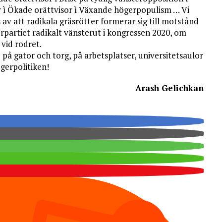
 ì Ökade orättvisor ì Växande högerpopulism … Vi
av att radikala gräsrötter formerar sig till motstånd
partiet radikalt vänsterut i kongressen 2020, om
vid rodret.
å gator och torg, på arbetsplatser, universitetsaulor
ögerpolitiken!
Arash Gelichkan