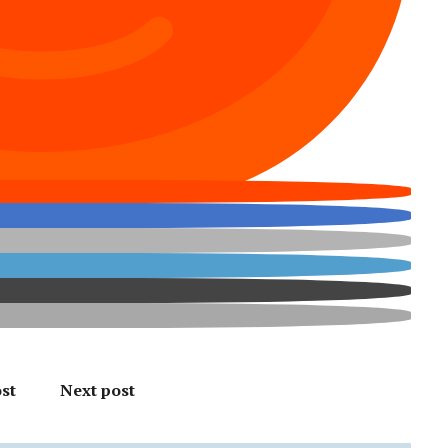
st
Next post