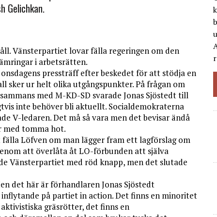
sh Gelichkan.
k
b
A
håll. Vänsterpartiet lovar fälla regeringen om den
r
mringar i arbetsrätten.
nsdagens pressträff efter beskedet för att stödja en
fall sker ur helt olika utgångspunkter. På frågan om
illsammans med M-KD-SD svarade Jonas Sjöstedt till
gtvis inte behöver bli aktuellt. Socialdemokraterna
de V-ledaren. Det må så vara men det bevisar ändå
er med tomma hot.
t fälla Löfven om man lägger fram ett lagförslag om
genom att överlåta åt LO-förbunden att själva
ade Vänsterpartiet med röd knapp, men det slutade
Men det här är förhandlaren Jonas Sjöstedt
nflytande på partiet in action. Det finns en minoritet
ktivistiska gräsrötter, det finns en