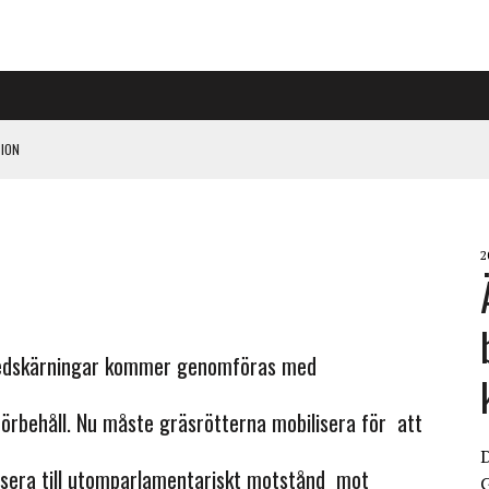
ION
PÅ RIGGAD S-KONGRESS
2
 KLIMATARBETE REJÄLT”
edskärningar kommer genomföras med
örbehåll. Nu måste gräsrötterna mobilisera för att
isera till utomparlamentariskt motstånd mot
G