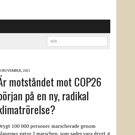
0 NOVEMBER, 2021
Är motståndet mot COP26
början på en ny, radikal
klimatrörelse?
Drygt 100 000 personer marscherade genom
lasgows gator. I marschen, som sades vara drygt 4