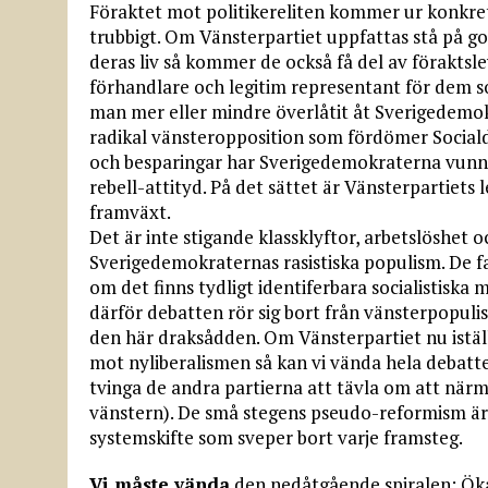
Föraktet mot politikereliten kommer ur konkre
trubbigt. Om Vänsterpartiet uppfattas stå på 
deras liv så kommer de också få del av föraktsle
förhandlare och legitim representant för dem s
man mer eller mindre överlåtit åt Sverige­demokr
radikal vänsteropposition som fördömer Social
och besparingar har Sverigedemokraterna vunnit
rebell-attityd. På det sättet är Vänsterpartiet
framväxt.
Det är inte stigande klassklyftor, arbetslöshet o
Sverigedemokraternas rasistiska populism. De f
om det finns tydligt identiferbara socialistiska
därför debatten rör sig bort från vänsterpopulis
den här draksådden. Om Vänsterpartiet nu iställ
mot nyliberalismen så kan vi vända hela debatt
tvinga de andra partierna att tävla om att närma 
vänstern). De små stegens pseudo-reformism är m
systemskifte som sveper bort varje framsteg.
Vi måste vända
den nedåt­gående spiralen: Ökad