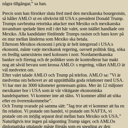
några tillgångar,” sa han.
Precis som han försöker sluta fred med den mexikanska bourgeoisin,
så håller AMLO ut en olivkvist till USA:s president Donald Trump.
Trumps oavbrutna retoriska attacker mot Mexiko och mexikanska
invandrare spelade liten roll i det här valet, som istället handlade om
Mexiko. Alla kandidater fördömde Trumps rasism och hans krav på
en mur mellan länderna som Mexiko ska betala.
Eftersom Mexikos ekonomi i pricip är helt integrerad i USA:s
ekonomi, måste varje mexikansk regering, oavsett politisk färg, söka
en fredlig samexistens med kolossen i norr. Nordamerikanska
banker och företag och de politiker som de kontrollerar har makt
nog att såväl bevara som krossa AMLO: s regering, vilket AMLO är
väl medveten om.
Efter valet talade AMLO och Trump på telefon. AMLO sa: ”Vi är
medvetna om behovet av att upprätthålla goda relationer med USA.
Vi har mer än 3000 kilometer gemensam gräns. Mer än 12 miljoner
mexikaner bor i USA som är vår viktigaste ekonomiska
handelspartner. Vi kommer inte att slåss. Vi kommer alltid att söka
efter en överenskommelse”.
Och Trump svarade på samma sätt: ”Jag tror att vi kommer att ha en
fin relation. Vi pratade om handel, vi pratade om NAFTA, vi
pratade om en möjlig separat deal mellan bara Mexiko och USA.”
Naturligtvis tror ingen på någonting Trump säger, och AMLOs
diplomatiska uttalande måste förstås som en spegling av den