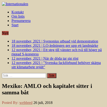
Kontakt
Om Intis
Prenumerera
Start
Nytt
18 november, 2021
|
Svenonius utbuad vid demonstration
18 november, 2021
|
LO-ledningen ger upp ett landmärke
12 november, 2021
|
Ett steg till vänster och två till höger på
riggad S-kongress
12 november, 2021
|
När de döda tar sig röst
12 november, 2021
|
”Svenska fackförbund behöver skärpa
sitt klimatarbete rejält”
Sök
efter:
Mexiko: AMLO och kapitalet sitter i
samma båt
Posted By:
webbred
26 juli, 2018