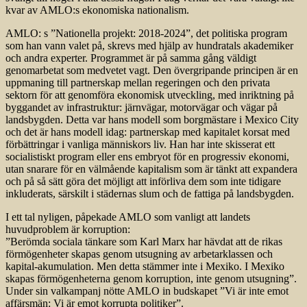
kvar av AMLO:s ekonomiska nationalism.
AMLO: s ”Nationella projekt: 2018-2024”, det politiska program
som han vann valet på, skrevs med hjälp av hundratals akademiker
och andra experter. Programmet är på samma gång väldigt
genomarbetat som medvetet vagt. Den övergripande principen är en
uppmaning till partnerskap mellan regeringen och den privata
sektorn för att genomföra ekonomisk utveckling, med inriktning på
byggandet av infrastruktur: järnvägar, motorvägar och vägar på
landsbygden. Detta var hans modell som borgmästare i Mexico City
och det är hans modell idag: partnerskap med kapitalet korsat med
förbättringar i vanliga människors liv. Han har inte skisserat ett
socialistiskt program eller ens embryot för en progressiv ekonomi,
utan snarare för en välmående kapitalism som är tänkt att expandera
och på så sätt göra det möjligt att införliva dem som inte tidigare
inkluderats, särskilt i städernas slum och de fattiga på landsbygden.
I ett tal nyligen, påpekade AMLO som vanligt att landets
huvudproblem är korruption:
”Berömda sociala tänkare som Karl Marx har hävdat att de rikas
förmögenheter skapas genom utsugning av arbetarklassen och
kapital-akumulation. Men detta stämmer inte i Mexiko. I Mexiko
skapas förmögenheterna genom korruption, inte genom utsugning”.
Under sin valkampanj nötte AMLO in budskapet ”Vi är inte emot
affärsmän: Vi är emot korrupta politiker”.