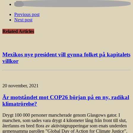
Previous post
Next post
Related Articles
Mexikos nye president vill gynna folket på kapitalets
villkor
20 november, 2021
Är motståndet mot COP26 början på en ny, radikal
klimatrörelse?
Drygt 100 000 personer marscherade genom Glasgows gator. I
marschen, som sades vara drygt 4 kilometer lång från front till slut,
återfanns en bred flora av aktivistgrupperingar som enats underden
gemensamma parollen ”Global Day of Action for Climate Justice”.