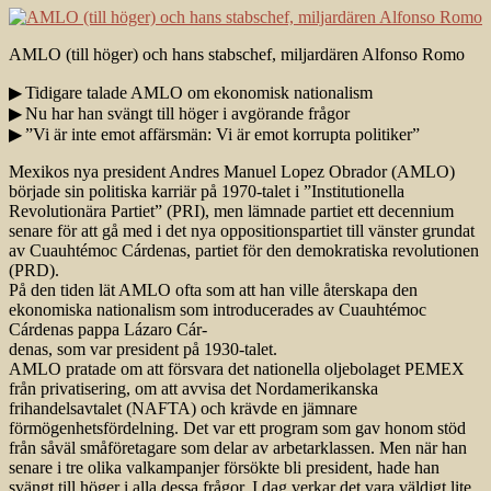
AMLO (till höger) och hans stabschef, miljardären Alfonso Romo
▶ Tidigare talade AMLO om ekonomisk nationalism
▶ Nu har han svängt till höger i avgörande frågor
▶ ”Vi är inte emot affärsmän: Vi är emot korrupta politiker”
Mexikos nya president Andres Manuel Lopez Obrador (AMLO)
började sin politiska karriär på 1970-talet i ”Institutionella
Revolutionära Partiet” (PRI), men lämnade partiet ett decennium
senare för att gå med i det nya oppositionspartiet till vänster grundat
av Cuauhtémoc Cárdenas, partiet för den demokratiska revolutionen
(PRD).
På den tiden lät AMLO ofta som att han ville återskapa den
ekonomiska nationalism som introducerades av Cuauhtémoc
Cárdenas pappa Lázaro Cár-
denas, som var president på 1930-talet.
AMLO pratade om att försvara det nationella oljebolaget PEMEX
från privatisering, om att avvisa det Nordamerikanska
frihandelsavtalet (NAFTA) och krävde en jämnare
förmögenhetsfördelning. Det var ett program som gav honom stöd
från såväl småföretagare som delar av arbetarklassen. Men när han
senare i tre olika valkampanjer försökte bli president, hade han
svängt till höger i alla dessa frågor. I dag verkar det vara väldigt lite