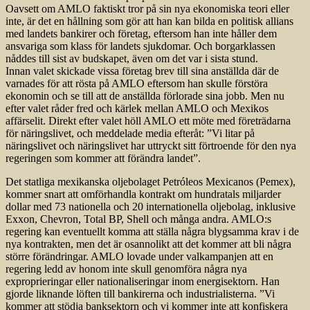
Oavsett om AMLO faktiskt tror på sin nya ekonomiska teori eller
inte, är det en hållning som gör att han kan bilda en politisk allians
med landets bankirer och företag, eftersom han inte håller dem
ansvariga som klass för landets sjukdomar. Och borgarklassen
nåddes till sist av budskapet, även om det var i sista stund.
Innan valet skickade vissa företag brev till sina anställda där de
varnades för att rösta på AMLO eftersom han skulle förstöra
ekonomin och se till att de anställda förlorade sina jobb. Men nu
efter valet råder fred och kärlek mellan AMLO och Mexikos
affärselit. Direkt efter valet höll AMLO ett möte med företrädarna
för näringslivet, och meddelade media efteråt: ”Vi litar på
näringslivet och näringslivet har uttryckt sitt förtroende för den nya
regeringen som kommer att förändra landet”.
Det statliga mexikanska oljebolaget Petróleos Mexicanos (Pemex),
kommer snart att omförhandla kontrakt om hundratals miljarder
dollar med 73 nationella och 20 internationella oljebolag, inklusive
Exxon, Chevron, Total BP, Shell och många andra. AMLO:s
regering kan eventuellt komma att ställa några blygsamma krav i de
nya kontrakten, men det är osannolikt att det kommer att bli några
större förändringar. AMLO lovade under valkampanjen att en
regering ledd av honom inte skull genomföra några nya
exproprieringar eller nationaliseringar inom energisektorn. Han
gjorde liknande löften till bankirerna och industrialisterna. ”Vi
kommer att stödja banksektorn och vi kommer inte att konfiskera