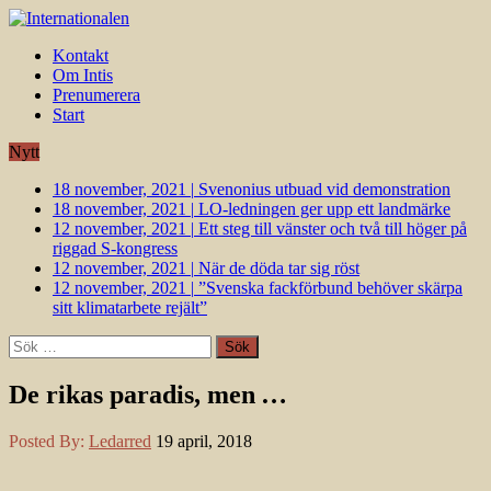
Kontakt
Om Intis
Prenumerera
Start
Nytt
18 november, 2021
|
Svenonius utbuad vid demonstration
18 november, 2021
|
LO-ledningen ger upp ett landmärke
12 november, 2021
|
Ett steg till vänster och två till höger på
riggad S-kongress
12 november, 2021
|
När de döda tar sig röst
12 november, 2021
|
”Svenska fackförbund behöver skärpa
sitt klimatarbete rejält”
Sök
efter:
De rikas paradis, men …
Posted By:
Ledarred
19 april, 2018