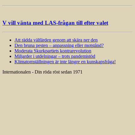
V vill vänta med LAS-frågan till efter valet
Att rädda välfärden genom att skära ner den
Den bruna pesten – anpassning eller motstånd?
Moderata Skurkpartiets kontrarevolution
Miljarder i utdelningar – trots pandemistöd
Klimatomställningen är inte längre en kunskapsfråga!
Internationalen - Din röda röst sedan 1971