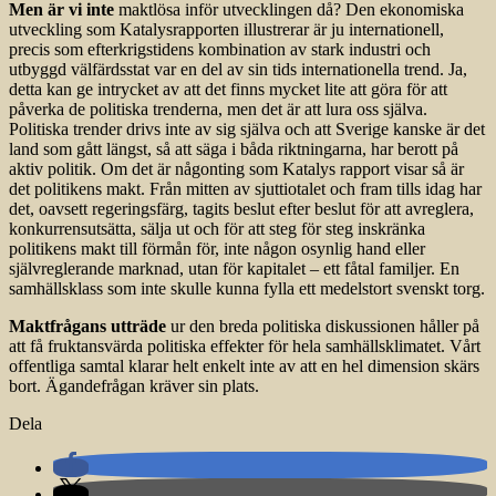
Men är vi inte
maktlösa inför utvecklingen då? Den ekonomiska
utveckling som Katalysrapporten illustrerar är ju internationell,
precis som efterkrigstidens kombination av stark industri och
utbyggd välfärdsstat var en del av sin tids internationella trend. Ja,
detta kan ge intrycket av att det finns mycket lite att göra för att
påverka de politiska trenderna, men det är att lura oss själva.
Politiska trender drivs inte av sig själva och att Sverige kanske är det
land som gått längst, så att säga i båda riktningarna, har berott på
aktiv politik. Om det är någonting som Katalys rapport visar så är
det politikens makt. Från mitten av sjuttiotalet och fram tills idag har
det, oavsett regeringsfärg, tagits beslut efter beslut för att avreglera,
konkurrensutsätta, sälja ut och för att steg för steg inskränka
politikens makt till förmån för, inte någon osynlig hand eller
självreglerande marknad, utan för kapitalet – ett fåtal familjer. En
samhällsklass som inte skulle kunna fylla ett medelstort svenskt torg.
Maktfrågans utträde
ur den breda politiska diskussionen håller på
att få fruktansvärda politiska effekter för hela samhällsklimatet. Vårt
offentliga samtal klarar helt enkelt inte av att en hel dimension skärs
bort. Ägandefrågan kräver sin plats.
Dela