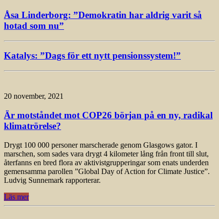
Åsa Linderborg: ”Demokratin har aldrig varit så
hotad som nu”
Katalys: ”Dags för ett nytt pensionssystem!”
20 november, 2021
Är motståndet mot COP26 början på en ny, radikal
klimatrörelse?
Drygt 100 000 personer marscherade genom Glasgows gator. I
marschen, som sades vara drygt 4 kilometer lång från front till slut,
återfanns en bred flora av aktivistgrupperingar som enats underden
gemensamma parollen ”Global Day of Action for Climate Justice”.
Ludvig Sunnemark rapporterar.
Läs mer