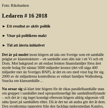
Foto: Riksbanken
Ledaren # 16 2018
► Ett resultat av aktiv politik
► Visar på politikens makt
► Tid att återta initiativet
Det är på modet
inom högern att tala om Sverige som ett samhälle
präglat av klanstrukturer – ett samhälle som slits isär i ett Vi och ett
Dom. Mot bakgrund av att endast femton finansfamiljer förra året
styrde bolag för nästan 5000 miljarder kronor (det vill säga 400
miljarder mer än Sveriges BNP), är det en oro med visst fog för sig.
2000 av de miljarderna kontrolleras av enbart familjen Wallenberg.
Snacka om klansamhälle…
Nu oroar sig
så klart inte högern för de rikas parallellsamhälle utan
om grupper i samhället med oproportionerligt lite samhällsinflytande
– och det är i sig inget konstigt eftersom högern aldrig någonsin vill
sätta ljuset på samhällets eliter. Då är det tur att andra gör det åt dem.
Den nyutkomna rapporten från den fackliga tankesmedjan Katalys,