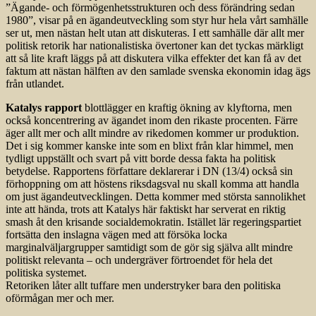
”Ägande- och förmögenhetsstrukturen och dess förändring sedan
1980”, visar på en ägandeutveckling som styr hur hela vårt samhälle
ser ut, men nästan helt utan att diskuteras. I ett samhälle där allt mer
politisk retorik har nationalistiska övertoner kan det tyckas märkligt
att så lite kraft läggs på att diskutera vilka effekter det kan få av det
faktum att nästan hälften av den samlade svenska ekonomin idag ägs
från utlandet.
Katalys rapport
blottlägger en kraftig ökning av klyftorna, men
också koncentrering av ägandet inom den rikaste procenten. Färre
äger allt mer och allt mindre av rikedomen kommer ur produktion.
Det i sig kommer kanske inte som en blixt från klar himmel, men
tydligt uppställt och svart på vitt borde dessa fakta ha politisk
betydelse. Rapportens författare deklarerar i DN (13/4) också sin
förhoppning om att höstens riksdagsval nu skall komma att handla
om just ägandeutvecklingen. Detta kommer med största sannolikhet
inte att hända, trots att Katalys här faktiskt har serverat en riktig
smash åt den krisande socialdemokratin. Istället lär regeringspartiet
fortsätta den inslagna vägen med att försöka locka
marginalväljargrupper samtidigt som de gör sig själva allt mindre
politiskt relevanta – och undergräver förtroendet för hela det
politiska systemet.
Retoriken låter allt tuffare men understryker bara den politiska
oförmågan mer och mer.