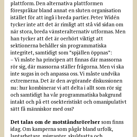
plattform. Den alternativa plattformen
förespråkar bland annat en sluten organisation
istället för att ingå i breda partier. Peter Widén
tycker inte att det är rimligt att stå vid sidan om
när stora, breda vänsteralternativ utformas. Men
han tycker att det är oerhört viktigt att
sektionerna behåller sin programmatiska
integritet, samtidigt som ”spjällen öppnas”:
– Vi måste ha principen att finnas där massorna
rör sig, där massorna ställer frågorna. Men vi ska
inte sugas in och anpassa oss. Vi måste undvika
extremerna. Det är den avgörande diskussionen
nu: hur kombinerar vi att delta i allt som rör sig
och samtidigt ha vår programmatiska bakgrund
intakt och på ett osekteristiskt och omanipulativt
sätt få människor med oss?
Det talas om de motståndsrörelser
som finns
idag. Om kamperna som pågår bland urfolk,
lantarbetare, migranter, skuldsatta och