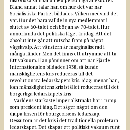
historiska samband med personliga anekdoter.
Bland annat talar han om hur det var när
Socialistiska Partiet bildades. Vilken medvind det
var. Hur det bara vällde in nya medlemmar i
slutet av 60-talet och början av 70-talet. Hur
annorlunda det politiska läget är idag. Att det
absolut inte går att rutscha fram på något
vågskvalp. Att vänstern är marginaliserad i
många länder. Men det finns ett utrymme att ta.
Ett vakuum. Han påminner om att när Fjärde
Internationalen bildades 1938, så kunde
mänsklighetens kris reduceras till det
revolutionära ledarskapets kris. Idag, menar han,
kan mänsklighetens kris istället reduceras till det
borgerliga ledarskapets kris:
– Världens starkaste imperialistmakt har Trump
som president idag. Det säger något om den
djupa krisen för bourgeoisiens ledarskap.
Dessutom är det kris i det traditionella proletära
ledarskapet. Det skapar ett politiskt vakuum runt