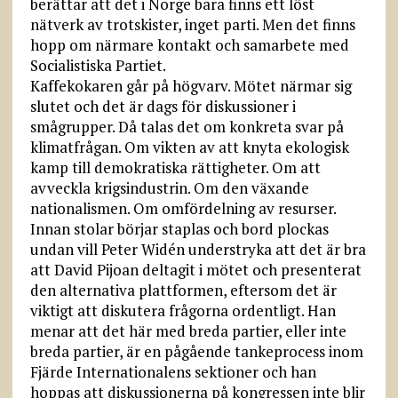
berättar att det i Norge bara finns ett löst
nätverk av trotskister, inget parti. Men det finns
hopp om närmare kontakt och samarbete med
Socialistiska Partiet.
Kaffekokaren går på högvarv. Mötet närmar sig
slutet och det är dags för diskussioner i
smågrupper. Då talas det om konkreta svar på
klimatfrågan. Om vikten av att knyta ekologisk
kamp till demokratiska rättigheter. Om att
avveckla krigsindustrin. Om den växande
nationalismen. Om omfördelning av resurser.
Innan stolar börjar staplas och bord plockas
undan vill Peter Widén understryka att det är bra
att David Pijoan deltagit i mötet och presenterat
den alternativa plattformen, eftersom det är
viktigt att diskutera frågorna ordentligt. Han
menar att det här med breda partier, eller inte
breda partier, är en pågående tankeprocess inom
Fjärde Internationalens sektioner och han
hoppas att diskussionerna på kongressen inte blir