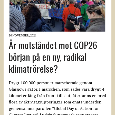
20 NOVEMBER, 2021
Är motståndet mot COP26
början på en ny, radikal
klimatrörelse?
Drygt 100 000 personer marscherade genom
Glasgows gator. I marschen, som sades vara drygt 4
kilometer lång från front till slut, återfanns en bred
flora av aktivistgrupperingar som enats underden
gemensamma parollen ”Global Day of Action for
Climate Justice”. Ludvig Sunnemark rapporterar.