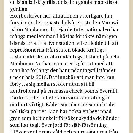
en islamistisk gerilla, dels den gamla maoistiska
gerillan.
Hon beskriver hur situationen ytterligare har
förvärrats det senaste halvåret i staden Marawi
på ön Mindanao, där Fjärde Internationalen har
många medlemmar. I höstas försökte nämligen
islamister att ta över staden, vilket ledde till att
repressionerna från staten ökade kraftigt:
– Man införde totala undantagstillstånd på hela
Mindanao. Nu har man precis gått ut med att
man har förlängt det här undantagstillståndet
under hela 2018. Det innebär att man inte kan
förlytta sig mellan städer utan att bli
kontrollerad på en massa check-points överallt.
Därför är det arbete som våra kamrater gör
oerhört viktigt. Både i sociala rörelser och i det
politiska partiet. Man har också en beväpnad
gren som helt enkelt försöker skydda de bönder
som har tagit över jord för självförsörjning.
Utöver gerillornas våld och repressionerna från