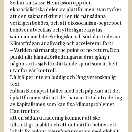
Sedan tar Lasse Henriksson upp den
ekosocialistiska delen av plattformen. Han tycker
att den saknar riktlinjer i en tid när sådana
verkligen behövs, och att ekosocialism-begreppet
behöver utvecklas och ytterligare knytas
samman med de ekologiska och sociala striderna.
Klimatfrågan är allvarlig och accelererar fort:
– Världen närmar sig the point of no return. Den
punkt när klimatförändringarna drar igång i
någon sorts självförstärkande spiral som är helt
utanför vår kontroll.
Då hjälper inte en luddig och lång vetenskaplig
text.
Håkan Blomqvist håller med och påpekar att det
i plattformen står att det bara är total utradering
av kapitalismen som kan fixa klimatproblemet.
Han tror inte
att en sådan utradering kommer att ske
tillräckligt snabbt och att det därför behövs ett
lokalt förankrat övergångsprogram med globalt