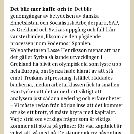
Det blir mer kaffe och te
. Det blir
genomgångar av betydelsen av danska
Enhetslistan och Socialistisk Arbejderparti, SAP,
av Grekland och Syrizas uppgång och fall från
vänsterhimlen, liksom av den pågående
processen inom Podemos i Spanien.
Volvoarbetaren Lasse Henriksson menar att när
det gäller Syriza så kunde utvecklingen i
Grekland ha blivit en olympisk eld som lyste upp
hela Europa, om Syriza hade klarat av att stå
emot Trojkans utpressning. Istället räddades
bankerna, medan arbetarklassen fick ta smällen.
Han tycker att det är oerhört viktigt att
analysera just sådana nederlag och erfarenheter:
– Vi måste redan från början inse att det kommer
att ske ett brott, vi måste bryta med kapitalet.
Varje strid om verkliga frågor som är viktiga
kommer att stöta på gränser för vad kapitalet är
villigt att gå med på. De släpper aldrig någonting