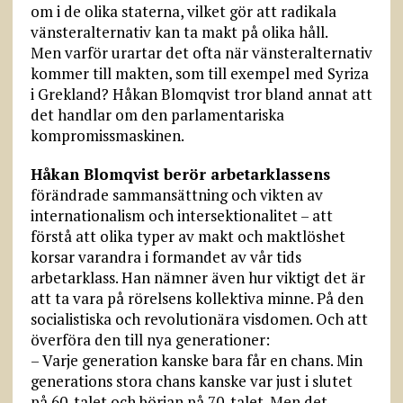
om i de olika staterna, vilket gör att radikala
vänsteralternativ kan ta makt på olika håll.
Men varför urartar det ofta när vänsteralternativ
kommer till makten, som till exempel med Syriza
i Grekland? Håkan Blomqvist tror bland annat att
det handlar om den parlamentariska
kompromissmaskinen.
Håkan Blomqvist berör arbetarklassens
förändrade sammansättning och vikten av
internationalism och intersektionalitet – att
förstå att olika typer av makt och maktlöshet
korsar varandra i formandet av vår tids
arbetarklass. Han nämner även hur viktigt det är
att ta vara på rörelsens kollektiva minne. På den
socialistiska och revolutionära visdomen. Och att
överföra den till nya generationer:
– Varje generation kanske bara får en chans. Min
generations stora chans kanske var just i slutet
på 60-talet och början på 70-talet. Men det