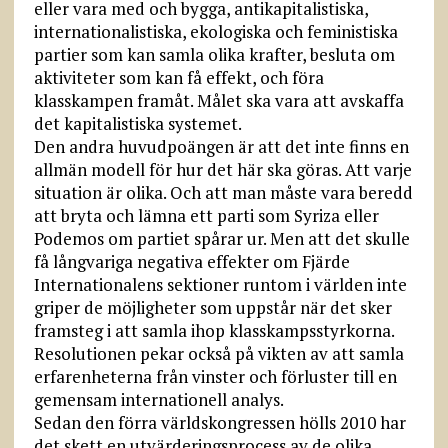
eller vara med och bygga, antikapitalistiska,
internationalistiska, ekologiska och feministiska
partier som kan samla olika krafter, besluta om
aktiviteter som kan få effekt, och föra
klasskampen framåt. Målet ska vara att avskaffa
det kapitalistiska systemet.
Den andra huvudpoängen är att det inte finns en
allmän modell för hur det här ska göras. Att varje
situation är olika. Och att man måste vara beredd
att bryta och lämna ett parti som Syriza eller
Podemos om partiet spårar ur. Men att det skulle
få långvariga negativa effekter om Fjärde
Internationalens sektioner runtom i världen inte
griper de möjligheter som uppstår när det sker
framsteg i att samla ihop klasskampsstyrkorna.
Resolutionen pekar också på vikten av att samla
erfarenheterna från vinster och förluster till en
gemensam internationell analys.
Sedan den förra världskongressen hölls 2010 har
det skett en utvärderingsprocess av de olika