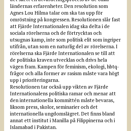
ländernas erfarenheter. Den resolution som
Agnes Lou Hilma talar om ska tas upp för
omröstning på kongressen. Resolutionen slår fast
att Fjärde Internationalen idag ska delta i de
sociala rörelserna och de förtrycktas och
utsugnas kamp, inte som politisk elit som ingriper
utifrån, utan som en naturlig del av rörelserna. I
rörelserna ska Fjärde Internationalen se till att
de politiska kraven utvecklas och drivs hela
vägen fram. Kampen för feminism, ekologi, hbtq-
frågor och alla former av rasism måste vara högt
upp i prioriteringarna.
Resolutionen tar också upp vikten av Fjärde
Internationalens politiska ramar och menar att
den internationella kommittén måste bevaras,
liksom press, skolor, seminarier och det
internationella ungdomslägret. Det finns bland
annat ett institut i Manilla på Filippinerna och i
Islamabad i Pakistan.