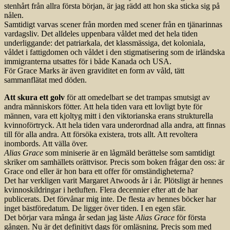
stenhårt från allra första början, är jag rädd att hon ska sticka sig på
nålen.
Samtidigt varvas scener från morden med scener från en tjänarinnas
vardagsliv. Det alldeles uppenbara våldet med det hela tiden
underliggande: det patriarkala, det klassmässiga, det koloniala,
våldet i fattigdomen och våldet i den stigmatisering som de irländska
immigranterna utsattes för i både Kanada och USA.
För Grace Marks är även graviditet en form av våld, tätt
sammanflätat med döden.
Att skura ett golv
för att omedelbart se det trampas smutsigt av
andra människors fötter. Att hela tiden vara ett lovligt byte för
männen, vara ett kjoltyg mitt i den viktorianska erans strukturella
kvinnoförtryck. Att hela tiden vara underordnad alla andra, att finnas
till för alla andra. Att försöka existera, trots allt. Att revoltera
inombords. Att välla över.
Alias Grace
som miniserie är en lågmäld berättelse som samtidigt
skriker om samhällets orättvisor. Precis som boken frågar den oss: är
Grace ond eller är hon bara ett offer för omständigheterna?
Det har verkligen varit Margaret Atwoods år i år. Plötsligt är hennes
kvinnoskildringar i hetluften. Flera decennier efter att de har
publicerats. Det förvånar mig inte. De flesta av hennes böcker har
inget bästföredatum. De ligger över tiden. I en egen sfär.
Det börjar vara många år sedan jag läste
Alias Grace
för första
gången. Nu är det definitivt dags för omläsning. Precis som med