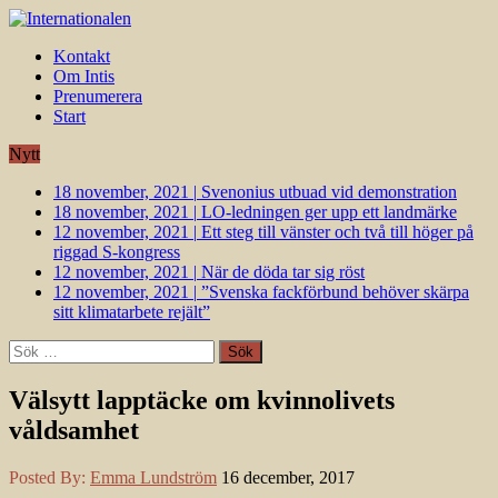
Kontakt
Om Intis
Prenumerera
Start
Nytt
18 november, 2021
|
Svenonius utbuad vid demonstration
18 november, 2021
|
LO-ledningen ger upp ett landmärke
12 november, 2021
|
Ett steg till vänster och två till höger på
riggad S-kongress
12 november, 2021
|
När de döda tar sig röst
12 november, 2021
|
”Svenska fackförbund behöver skärpa
sitt klimatarbete rejält”
Sök
efter:
Välsytt lapptäcke om kvinnolivets
våldsamhet
Posted By:
Emma Lundström
16 december, 2017