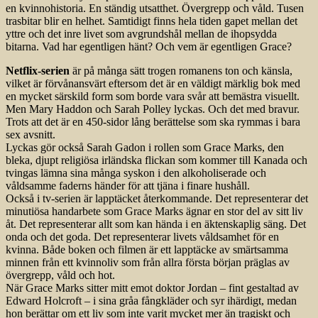
en kvinno­historia. En ständig utsatthet. Övergrepp och våld. Tusen
trasbitar blir en helhet. Samtidigt finns hela tiden gapet mellan det
yttre och det inre livet som avgrundshål mellan de ihopsydda
bitarna. Vad har egentligen hänt? Och vem är egentligen Grace?
Netflix-serien
är på många sätt trogen romanens ton och känsla,
vilket är förvånansvärt eftersom det är en väldigt märklig bok med
en mycket särskild form som borde vara svår att bemästra visuellt.
Men Mary Haddon och Sarah Polley lyckas. Och det med bravur.
Trots att det är en 450-sidor lång berättelse som ska rymmas i bara
sex avsnitt.
Lyckas gör också Sarah Gadon i rollen som Grace Marks, den
bleka, djupt religiösa irländska flickan som kommer till Kanada och
tvingas lämna sina många syskon i den alkoholiserade och
våldsamme faderns händer för att tjäna i finare hushåll.
Också i tv-serien är lapptäcket återkommande. Det representerar det
minutiösa handarbete som Grace Marks ägnar en stor del av sitt liv
åt. Det representerar allt som kan hända i en äktenskaplig säng. Det
onda och det goda. Det representerar livets våldsamhet för en
kvinna. Både boken och filmen är ett lapptäcke av smärtsamma
minnen från ett kvinnoliv som från allra första början präglas av
övergrepp, våld och hot.
När Grace Marks sitter mitt emot doktor Jordan – fint gestaltad av
Edward Holcroft – i sina gråa fångkläder och syr ihärdigt, medan
hon berättar om ett liv som inte varit mycket mer än tragiskt och