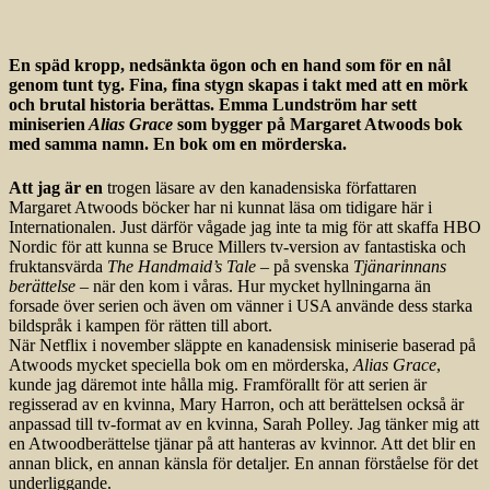
En späd kropp, nedsänkta ögon och en hand som för en nål
genom tunt tyg. Fina, fina stygn skapas i takt med att en mörk
och brutal historia berättas. Emma Lundström har sett
miniserien
Alias Grace
som bygger på Margaret Atwoods bok
med samma namn. En bok om en mörderska.
Att jag är en
trogen läsare av den kanadensiska författaren
Margaret Atwoods böcker har ni kunnat läsa om tidigare här i
Internationalen. Just därför vågade jag inte ta mig för att skaffa HBO
Nordic för att kunna se Bruce Millers tv-version av fantastiska och
fruktansvärda
The Handmaid’s Tale
– på svenska
Tjänarinnans
berättelse
– när den kom i våras. Hur mycket hyllningarna än
forsade över serien och även om vänner i USA använde dess starka
bildspråk i kampen för rätten till abort.
När Netflix i november släppte en kanadensisk miniserie baserad på
Atwoods mycket speciella bok om en mörderska,
Alias Grace
,
kunde jag däremot inte hålla mig. Framförallt för att serien är
regisserad av en kvinna, Mary Harron, och att berättelsen också är
anpassad till tv-format av en kvinna, Sarah Polley. Jag tänker mig att
en Atwoodberättelse tjänar på att hanteras av kvinnor. Att det blir en
annan blick, en annan känsla för detaljer. En annan förståelse för det
underliggande.