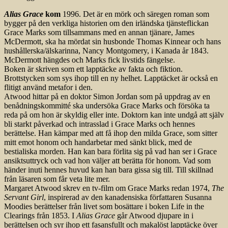
Alias Grace
kom
1996. Det är en mörk och säregen roman som
bygger på den verkliga historien om den irländska tjänsteflickan
Grace Marks som tillsammans med en annan tjänare, James
McDermott, ska ha mördat sin husbonde Thomas Kinnear och hans
hushållerska/älskarinna, Nancy Montgomery, i Kanada år 1843.
McDermott hängdes och Marks fick livstids fängelse.
Boken är skriven som ett lapptäcke av fakta och fiktion.
Brottstycken som sys ihop till en ny helhet. Lapptäcket är också en
flitigt använd metafor i den.
Atwood hittar på en doktor Simon Jordan som på uppdrag av en
benådningskommitté ska undersöka Grace Marks och försöka ta
reda på om hon är skyldig eller inte. Doktorn kan inte undgå att själv
bli starkt påverkad och intrasslad i Grace Marks och hennes
berättelse. Han kämpar med att få ihop den milda Grace, som sitter
mitt emot honom och handarbetar med sänkt blick, med de
bestialiska morden. Han kan bara förlita sig på vad han ser i Grace
ansiktsuttryck och vad hon väljer att berätta för honom. Vad som
händer inuti hennes huvud kan han bara gissa sig till. Till skillnad
från läsaren som får veta lite mer.
Margaret Atwood skrev en tv-film om Grace Marks redan 1974,
The
Servant Girl
, inspirerad av den kanadensiska författaren Susanna
Moodies berättelser från livet som bosättare i boken Life in the
Clearings från 1853. I
Alias Grace
går Atwood djupare in i
berättelsen och syr ihop ett fasansfullt och makalöst lapptäcke över