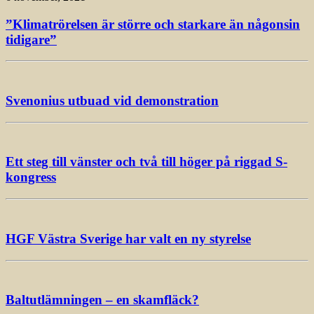
”Klimatrörelsen är större och starkare än någonsin
tidigare”
Svenonius utbuad vid demonstration
Ett steg till vänster och två till höger på riggad S-
kongress
HGF Västra Sverige har valt en ny styrelse
Baltutlämningen – en skamfläck?