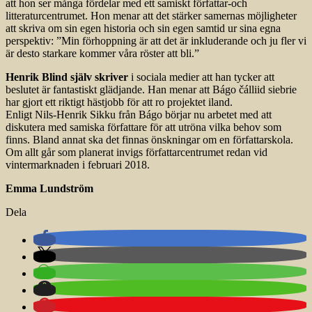
att hon ser många fördelar med ett samiskt författar-och
litteraturcentrumet. Hon menar att det stärker samernas möjligheter
att skriva om sin egen historia och sin egen samtid ur sina egna
perspektiv: ”Min förhoppning är att det är inkluderande och ju fler vi
är desto starkare kommer våra röster att bli.”
Henrik Blind själv skriver
i sociala medier att han tycker att
beslutet är fantastiskt glädjande. Han menar att Bágo čálliid siebrie
har gjort ett riktigt hästjobb för att ro projektet iland.
Enligt Nils-Henrik Sikku från Bágo börjar nu arbetet med att
diskutera med samiska författare för att utröna vilka behov som
finns. Bland annat ska det finnas önskningar om en författarskola.
Om allt går som planerat invigs författarcentrumet redan vid
vintermarknaden i februari 2018.
Emma Lundström
Dela