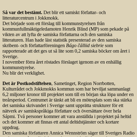
Så var det bestämt.
Det blir ett samiskt författar- och
litteraturcentrum i Jokkmokk.
Det började som ett förslag till kommunstyrelsen från
kommunfullmäktigeledamoten Henrik Blind (MP) som pekade på
vikten av att lyfta de samiska författarna och den samiska
litteraturen. Han hade läst statistik presenterad av den samiska
skribent- och författarföreningen
Bágo čálliid siebrie
som
rapporterade att det ges ut så lite som 0,2 samiska böcker om året i
Sverige.
I november förra året röstades förslaget igenom av en enhällig
kommunstyrelse.
Nu blir det verklighet.
Det är Postkodstiftelsen
, Sametinget, Region Norrbotten,
Kulturrådet och Jokkmokks kommun som har beviljat sammanlagt
6,2 miljoner kronor till projektet som till en början ska löpa under en
treårsperiod. Centrumet är tänkt att bli en mötesplats som ska stärka
det samiska skrivandet i Sverige samt upprätta strukturer för ett
nätverk av samiskspråkiga författare och översättare över hela
Sápmi. Två personer kommer att vara anställda i projektet på heltid
och det kommer att finnas ett antal deltidstjänster och kortare
uppdrag.
Den samiska författaren Annica Wennström säger till Sveriges Radio