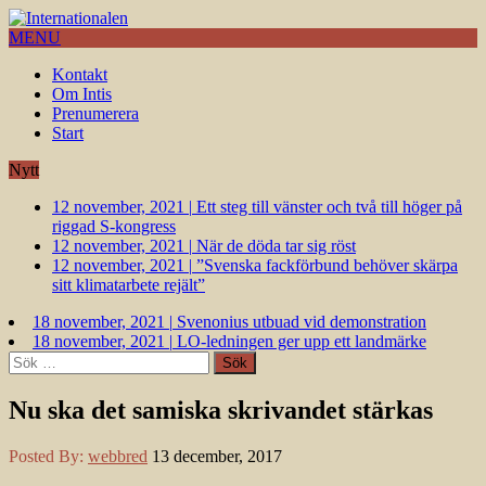
MENU
Kontakt
Om Intis
Prenumerera
Start
Nytt
12 november, 2021
|
Ett steg till vänster och två till höger på
riggad S-kongress
12 november, 2021
|
När de döda tar sig röst
12 november, 2021
|
”Svenska fackförbund behöver skärpa
sitt klimatarbete rejält”
18 november, 2021
|
Svenonius utbuad vid demonstration
18 november, 2021
|
LO-ledningen ger upp ett landmärke
Sök
efter:
Nu ska det samiska skrivandet stärkas
Posted By:
webbred
13 december, 2017