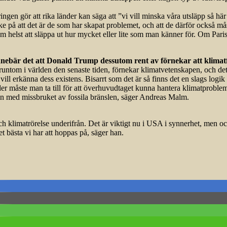
ngen gör att rika länder kan säga att ”vi vill minska våra utsläpp så här
nke på att det är de som har skapat problemet, och att de därför också må
som helst att släppa ut hur mycket eller lite som man känner för. Om Par
 innebär det att Donald Trump dessutom rent av förnekar att klima
ntom i världen den senaste tiden, förnekar klimatvetenskapen, och det g
 vill erkänna dess existens. Bisarrt som det är så finns det en slags log
ärder måste man ta till för att överhuvudtaget kunna hantera klimatprob
innan med missbruket av fossila bränslen, säger Andreas Malm.
h klimatrörelse underifrån. Det är viktigt nu i USA i synnerhet, men ock
t bästa vi har att hoppas på, säger han.