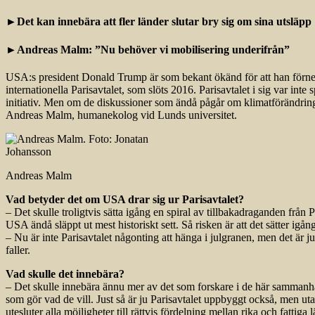
►Det kan innebära att fler länder slutar bry sig om sina utsläpp
►Andreas Malm: ”Nu behöver vi mobilisering underifrån”
USA:s president Donald Trump är som bekant ökänd för att han förneka
internationella Parisavtalet, som slöts 2016. Parisavtalet i sig var inte 
initiativ. Men om de diskussioner som ändå pågår om klimatförändringa
Andreas Malm, humanekolog vid Lunds universitet.
Andreas Malm
Vad betyder det om USA drar sig ur Parisavtalet?
– Det skulle troligtvis sätta igång en spiral av tillbakadraganden från
USA ändå släppt ut mest historiskt sett. Så risken är att det sätter igå
– Nu är inte Parisavtalet någonting att hänga i julgranen, men det är j
faller.
Vad skulle det innebära?
– Det skulle innebära ännu mer av det som forskare i de här sammanhang
som gör vad de vill. Just så är ju Parisavtalet uppbyggt också, men ut
utesluter alla möjligheter till rättvis fördelning mellan rika och fattiga