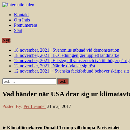
Kontakt
Om Intis
Prenumerera
Start
Nytt
18 november, 2021
|
Svenonius utbuad vid demonstration
18 november, 2021
|
LO-ledningen ger upp ett landmärke
12 november, 2021
|
Ett steg till vänster och två till höger på 
12 november, 2021
|
När de döda tar sig röst
12 november, 2021
|
”Svenska fackförbund behöver skärpa sitt k
Sök
efter:
Vad händer när USA drar sig ur klimatavt
Posted By:
Per Leander
31 maj, 2017
►Klimatförnekaren Donald Trump vill dumpa Parisavtalet