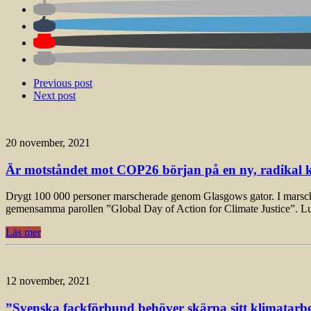
Previous post
Next post
20 november, 2021
Är motståndet mot COP26 början på en ny, radikal k
Drygt 100 000 personer marscherade genom Glasgows gator. I marschen, 
gemensamma parollen ”Global Day of Action for Climate Justice”. L
Läs mer
12 november, 2021
”Svenska fackförbund behöver skärpa sitt klimatarbet