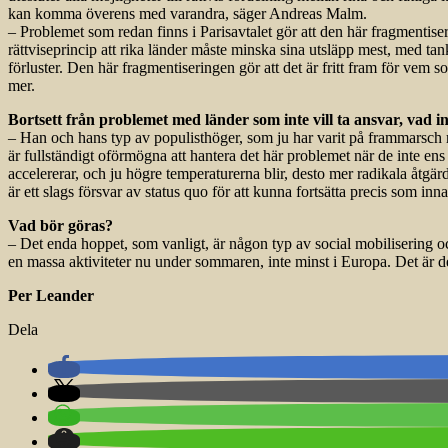
kan komma överens med varandra, säger Andreas Malm.
– Problemet som redan finns i Parisavtalet gör att den här fragmentiseri
rättviseprincip att rika länder måste minska sina utsläpp mest, med ta
förluster. Den här fragmentiseringen gör att det är fritt fram för vem 
mer.
Bortsett från problemet med länder som inte vill ta ansvar, vad
– Han och hans typ av populisthöger, som ju har varit på frammarsch ru
är fullständigt oförmögna att hantera det här problemet när de inte ens
accelererar, och ju högre temperaturerna blir, desto mer radikala åtg
är ett slags försvar av status quo för att kunna fortsätta precis som 
Vad bör göras?
– Det enda hoppet, som vanligt, är någon typ av social mobilisering oc
en massa aktiviteter nu under sommaren, inte minst i Europa. Det är de
Per Leander
Dela