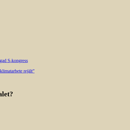
riggad S-kongress
limatarbete rejält”
alet?