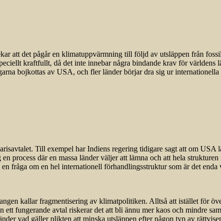
r att det pågår en klimatuppvärmning till följd av utsläppen från foss
speciellt kraftfullt, då det inte innebar några bindande krav för världens 
rna bojkottas av USA, och fler länder börjar dra sig ur internationella
 Parisavtalet. Till exempel har Indiens regering tidigare sagt att om USA 
ng en process där en massa länder väljer att lämna och att hela strukturen
u en fråga om en hel internationell förhandlingsstruktur som är det enda
en kallar fragmentisering av klimatpolitiken. Alltså att istället för öv
an ett fungerande avtal riskerar det att bli ännu mer kaos och mindre sam
 länder vad gäller plikten att minska utsläppen efter någon typ av rättvisep