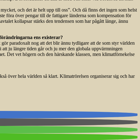
 mycket, och det är helt upp till oss”. Och då finns det ingen som helst
ste föra över pengar till de fattigare länderna som kompensation för
isavtalet kollapsar stärks den tendensen som har pågått länge, ännu
tförändringarna ens existerar?
ör paradoxalt nog att det blir ännu tydligare att de som styr världen
ik i att ju längre tiden går och ju mer den globala uppvärmningen
lemet. Det vet högern och den härskande klassen, men klimatförnekelse
så över hela världen så klart. Klimatrörelsen organiserar sig och har