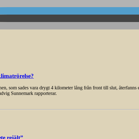
limatrörelse?
som sades vara drygt 4 kilometer lång från front till slut, återfanns 
udvig Sunnemark rapporterar.
e rejält”