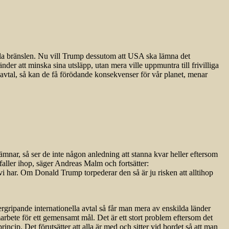
ila bränslen. Nu vill Trump dessutom att USA ska lämna det
länder att minska sina utsläpp, utan mera ville uppmuntra till frivilliga
 avtal, så kan de få förödande konsekvenser för vår planet, menar
lämnar, så ser de inte någon anledning att stanna kvar heller eftersom
 faller ihop, säger Andreas Malm och fortsätter:
 vi har. Om Donald Trump torpederar den så är ju risken att alltihop
ergripande internationella avtal så får man mera av enskilda länder
arbete för ett gemensamt mål. Det är ett stort problem eftersom det
rincip. Det förutsätter att alla är med och sitter vid bordet så att man