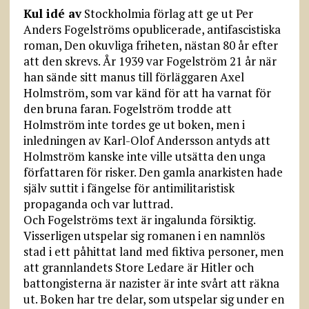
Kul idé av
Stockholmia förlag att ge ut Per
Anders Fogelströms opublicerade, antifascistiska
roman, Den okuvliga friheten, nästan 80 år efter
att den skrevs. År 1939 var Fogelström 21 år när
han sände sitt manus till förläggaren Axel
Holmström, som var känd för att ha varnat för
den bruna faran. Fogelström trodde att
Holmström inte tordes ge ut boken, men i
inledningen av Karl-Olof Andersson antyds att
Holmström kanske inte ville utsätta den unga
författaren för risker. Den gamla anarkisten hade
själv suttit i fängelse för antimilitaristisk
propaganda och var luttrad.
Och Fogelströms text är ingalunda försiktig.
Visserligen utspelar sig romanen i en namnlös
stad i ett påhittat land med fiktiva personer, men
att grannlandets Store Ledare är Hitler och
battongisterna är nazister är inte svårt att räkna
ut. Boken har tre delar, som utspelar sig under en