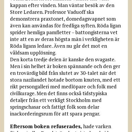
kappan efter vinden. Man väntar besök av den
Store Ledaren. Professor Vaduoff ska
demonstrera praxtonet, domedagsvapnet som
även kan användas för fredliga syften. Röda ligan
sprider hemliga pamfletter – battongisterna vet
inte att en av deras högsta män i verkligheten är
Röda ligans ledare. Även nu går det mot en
våldsam upplösning.
Den korta tredje delen är kanske den svagaste.
Men i sin helhet är boken spännande och den ger
en trovärdig bild från slutet av 30-talet när det
stora nazilandet hotade bortom knuten, med ett
rikt persongalleri med medlöpare och folk med
civilkurage. Men det finns också tidstypiska
detaljer från ett verkligt Stockholm med
springschasar och fattigt folk som delar
inackorderingsrum för att spara pengar.
Eftersom boken refuserades,
hade varken