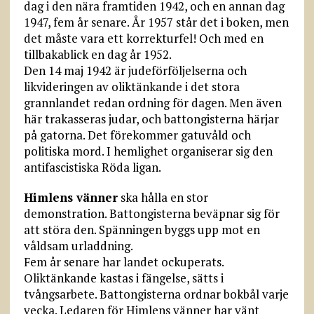
dag i den nära framtiden 1942, och en annan dag
1947, fem år senare. År 1957 står det i boken, men
det måste vara ett korrekturfel! Och med en
tillbakablick en dag år 1952.
Den 14 maj 1942 är judeförföljelserna och
likvideringen av oliktänkande i det stora
grannlandet redan ordning för dagen. Men även
här trakasseras judar, och battongisterna härjar
på gatorna. Det förekommer gatuvåld och
politiska mord. I hemlighet organiserar sig den
antifascistiska Röda ligan.
Himlens vänner
ska hålla en stor
demonstration. Battongisterna beväpnar sig för
att störa den. Spänningen byggs upp mot en
våldsam urladdning.
Fem år senare har landet ockuperats.
Oliktänkande kastas i fängelse, sätts i
tvångsarbete. Battongisterna ordnar bokbål varje
vecka. Ledaren för Himlens vänner har vänt