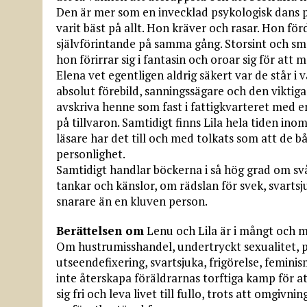
Den är mer som en invecklad psykologisk dans 
varit bäst på allt. Hon kräver och rasar. Hon f
självförintande på samma gång. Storsint och små
hon förirrar sig i fantasin och oroar sig för att
Elena vet egentligen aldrig säkert var de står i
absolut förebild, sanningssägare och den viktiga
avskriva henne som fast i fattigkvarteret med en
på tillvaron. Samtidigt finns Lila hela tiden in
läsare har det till och med tolkats som att de 
personlighet.
Samtidigt handlar böckerna i så hög grad om svå
tankar och känslor, om rädslan för svek, svartsj
snarare än en kluven person.
Berättelsen om
Lenu och Lila är i mångt och m
Om hustrumisshandel, undertryckt sexualitet, p
utseendefixering, svartsjuka, frigörelse, femin
inte återskapa föräldrarnas torftiga kamp för at
sig fri och leva livet till fullo, trots att omgivni