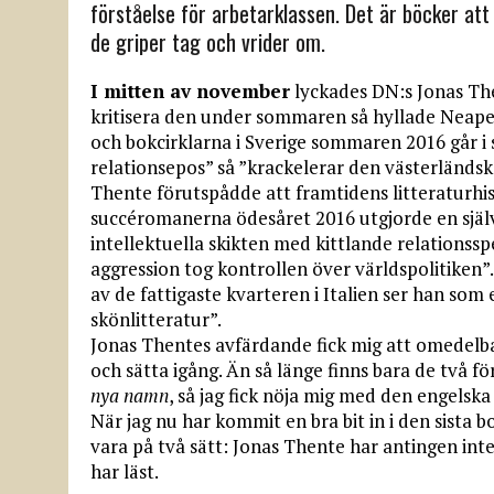
förståelse för arbetarklassen. Det är böcker att s
de griper tag och vrider om.
I mitten av november
lyckades DN:s Jonas Th
kritisera den under sommaren så hyllade Neape
och bokcirklarna i Sverige sommaren 2016 går i
relationsepos” så ”krackelerar den västerländs
Thente förutspådde att framtidens litteraturhi
succéromanerna ödesåret 2016 utgjorde en sjä
intellektuella skikten med kittlande relationss
aggression tog kontrollen över världspolitiken”
av de fattigaste kvarteren i Italien ser han som
skönlitteratur”.
Jonas Thentes avfärdande fick mig att omedelbar
och sätta igång. Än så länge finns bara de två f
nya namn
, så jag fick nöja mig med den engelsk
När jag nu har kommit en bra bit in i den sista 
vara på två sätt: Jonas Thente har antingen inte 
har läst.