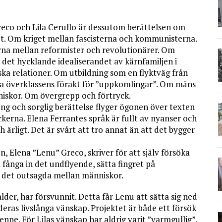
eco och Lila Cerullo är dessutom berättelsen om
et. Om kriget mellan fascisterna och kommunisterna.
a mellan reformister och revolutionärer. Om
 det hycklande idealiserandet av kärnfamiljen i
ska relationer. Om utbildning som en flyktväg från
la överklassens förakt för ”uppkomlingar”. Om mäns
iskor. Om övergrepp och förtryck.
tung och sorglig berättelse flyger ögonen över texten
öckerna. Elena Ferrantes språk är fullt av nyanser och
 ärligt. Det är svårt att tro annat än att det bygger
, Elena ”Lenu” Greco, skriver för att själv försöka
 fånga in det undflyende, sätta fingret på
t det outsagda mellan människor.
 ålder, har försvunnit. Detta får Lenu att sätta sig ned
as livslånga vänskap. Projektet är både ett försök
enne. För Lilas vänskap har aldrig varit ”varmgullig”.