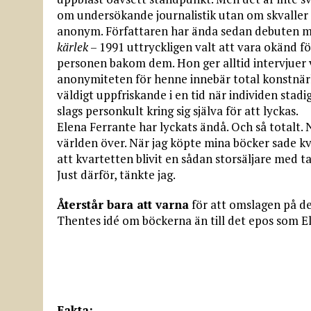
om undersökande journalistik utan om skvaller o
anonym. Författaren har ända sedan debuten 
kärlek
– 1991 uttryckligen valt att vara okänd f
personen bakom dem. Hon ger alltid intervjuer vi
anonymiteten för henne innebär total konstnärlig
väldigt uppfriskande i en tid när individen stad
slags personkult kring sig själva för att lyckas.
Elena Ferrante har lyckats ändå. Och så totalt. 
världen över. När jag köpte mina böcker sade kv
att kvartetten blivit en sådan storsäljare med ta
Just därför, tänkte jag.
Återstår bara att varna
för att omslagen på de
Thentes idé om böckerna än till det epos som Ele
Fakta: