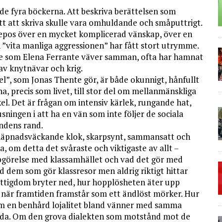
de fyra böckerna. Att beskriva berättelsen som
t att skriva skulle vara omhuldande och småputtrigt.
 epos över en mycket komplicerad vänskap, över en
en ”vita manliga aggressionen” har fått stort utrymme.
se som Elena Ferrante väver samman, ofta har hamnat
av knytnävar och krig.
el”, som Jonas Thente gör, är både okunnigt, hånfullt
na, precis som livet, till stor del om mellanmänskliga
el. Det är frågan om intensiv kärlek, rungande hat,
sningen i att ha en vän som inte följer de sociala
ndens rand.
äpnadsväckande klok, skarpsynt, sammansatt och
a, om detta det svåraste och viktigaste av allt –
pgörelse med klassamhället och vad det gör med
dem som gör klassresor men aldrig riktigt hittar
attigdom bryter ned, hur hopplösheten äter upp
jälv när framtiden framstår som ett ändlöst mörker. Hur
 om en benhård lojalitet bland vänner med samma
ända. Om den grova dialekten som motstånd mot de