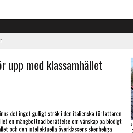
KE
PÅ RIGGAD S-KONGRESS
ör upp med klassamhället
 KLIMATARBETE REJÄLT”
 finns det inget gulligt stråk i den italienska författaren
tället en mångbottnad berättelse om vänskap på blodigt
2
let och den intellektuella överklassens skenheliga