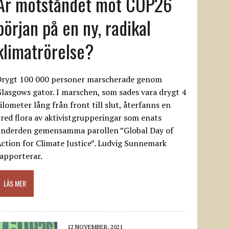
Är motståndet mot COP26
början på en ny, radikal
klimatrörelse?
Drygt 100 000 personer marscherade genom
lasgows gator. I marschen, som sades vara drygt 4
ilometer lång från front till slut, återfanns en
red flora av aktivistgrupperingar som enats
underden gemensamma parollen ”Global Day of
ction for Climate Justice”. Ludvig Sunnemark
apporterar.
LÄS MER
12 NOVEMBER, 2021