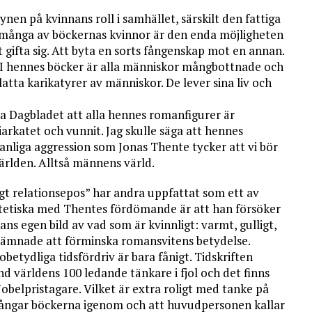
nen på kvinnans roll i samhället, särskilt den fattiga
r många av böckernas kvinnor är den enda möjligheten
 gifta sig. Att byta en sorts fångenskap mot en annan.
r. I hennes böcker är alla människor mångbottnade och
latta karikatyrer av människor. De lever sina liv och
nska Dagbladet att alla hennes romanfigurer är
rkatet och vunnit. Jag skulle säga att hennes
manliga aggression som Jonas Thente tycker att vi bör
ärlden. Alltså männens värld.
gt relationsepos” har andra uppfattat som ett av
atetiska med Thentes fördömande är att han försöker
hans egen bild av vad som är kvinnligt: varmt, gulligt,
är ämnade att förminska romansvitens betydelse.
etydliga tidsfördriv är bara fånigt. Tidskriften
nd världens 100 ledande tänkare i fjol och det finns
elpristagare. Vilket är extra roligt med tanke på
kegångar böckerna igenom och att huvudpersonen kallar