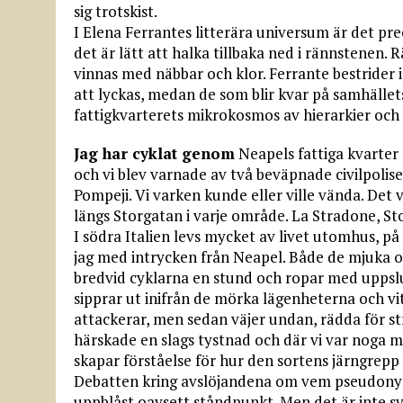
sig trotskist.
I Elena Ferrantes litterära universum är det pre
det är lätt att halka tillbaka ned i rännstenen. 
vinnas med näbbar och klor. Ferrante bestrider
att lyckas, medan de som blir kvar på samhälle
fattigkvarterets mikrokosmos av hierarkier och 
Jag har cyklat genom
Neapels fattiga kvarter
och vi blev varnade av två beväpnade civilpoliser
Pompeji. Vi varken kunde eller ville vända. Det 
längs Storgatan i varje område. La Stradone, Sto
I södra Italien levs mycket av livet utomhus, på
jag med intrycken från Neapel. Både de mjuka 
bredvid cyklarna en stund och ropar med uppsl
sipprar ut inifrån de mörka lägenheterna och v
attackerar, men sedan väjer undan, rädda för str
härskade en slags tystnad och där vi var noga m
skapar förståelse för hur den sortens järngrepp
Debatten kring avslöjandena om vem pseudonym
uppblåst oavsett ståndpunkt. Men det är inte sv