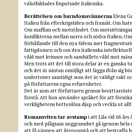
välutbildades finputsade italienska.
Berättelsen om barndomsvännerna
Elena Gr
Italien från efterkrigstiden och framåt. Om hat
Om maffian och motståndet. Om motsättningarn
konflikterna mellan norra och södra Italien. Om
förhållande till den nya tidens mer fragmentari
fattigdomen och om den italienska intellektuel
våld mot kvinnor och samhällets våld mot männ
Men trots att det till stora delar är en ganska 
och det är nästan omöjligt att lägga ifrån sig b
undertoner samtidigt som det är väldigt rakt och
på författarens egna erfarenheter.
Det är som att författaren genom berättarrösten
förstå. Att hon använder språket för att försöka
verklighetens bottenlösa djup och veckla ut all
Romansviten tar avstamp
i att Lila vid 66 års
och med plågsam noggrannhet gå igenom hela der
att få vännen att återuppstå och att bestraffa h