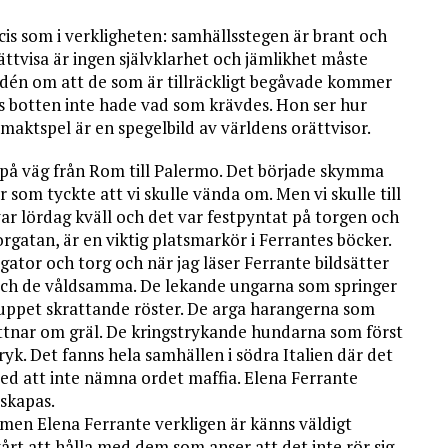
cis som i verkligheten: samhällsstegen är brant och
Rättvisa är ingen självklarhet och jämlikhet måste
 idén om att de som är tillräckligt begåvade kommer
ts botten inte hade vad som krävdes. Hon ser hur
maktspel är en spegelbild av världens orättvisor.
 på väg från Rom till Palermo. Det började skymma
 som tyckte att vi skulle vända om. Men vi skulle till
var lördag kväll och det var festpyntat på torgen och
rgatan, är en viktig platsmarkör i Ferrantes böcker.
 gator och torg och när jag läser Ferrante bildsätter
och de våldsamma. De lekande ungarna som springer
uppet skrattande röster. De arga harangerna som
ittnar om gräl. De kringstrykande hundarna som först
yk. Det fanns hela samhällen i södra Italien där det
ed att inte nämna ordet maffia. Elena Ferrante
 skapas.
en Elena Ferrante verkligen är känns väldigt
årt att hålla med dem som anser att det inte rör sig