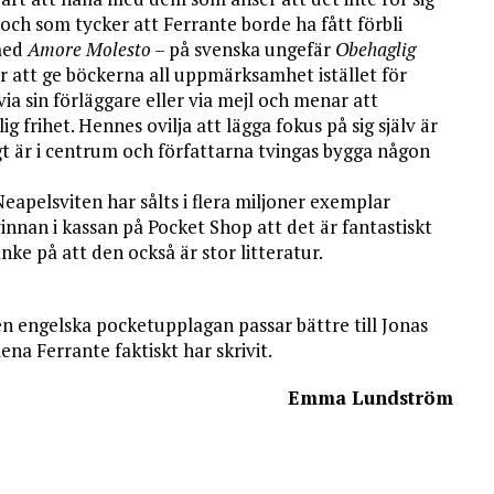
ch som tycker att Ferrante borde ha fått förbli
med
Amore Molesto
– på svenska ungefär
Obehaglig
ör att ge böckerna all uppmärksamhet istället för
a sin förläggare eller via mejl och menar att
 frihet. Hennes ovilja att lägga fokus på sig själv är
igt är i centrum och författarna tvingas bygga någon
Neapelsviten har sålts i flera miljoner exemplar
innan i kassan på Pocket Shop att det är fantastiskt
nke på att den också är stor litteratur.
n engelska pocketupplagan passar bättre till Jonas
na Ferrante faktiskt har skrivit.
Emma Lundström