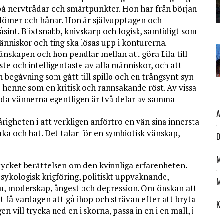
på nervtrådar och smärtpunkter. Hon har från början
ördömer och hånar. Hon är självupptagen och
sint. Blixtsnabb, knivskarp och logisk, samtidigt som
 människor och ting ska lösas upp i konturerna.
 vänskapen och hon pendlar mellan att göra Lila till
ste och intelligentaste av alla människor, och att
 begåvning som gått till spillo och en trångsynt syn
om henne som en kritisk och rannsakande röst. Av vissa
båda vännerna egentligen är två delar av samma
A
righeten i att verkligen anförtro en vän sina innersta
uka och hat. Det talar för en symbiotisk vänskap,
D
M
ycket berättelsen om den kvinnliga erfarenheten.
sykologisk krigföring, politiskt uppvaknande,
M
ism, moderskap, ångest och depression. Om önskan att
t få vardagen att gå ihop och strävan efter att bryta
K
ngen vill trycka ned en i skorna, passa in en i en mall, i