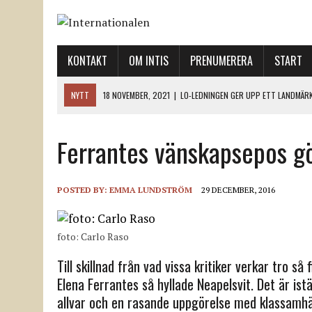
KONTAKT
OM INTIS
PRENUMERERA
START
NYTT
18 NOVEMBER, 2021
|
LO-LEDNINGEN GER UPP ETT LANDMÄR
12 NOVEMBER, 2021
|
ETT STEG TILL VÄNSTER OCH TVÅ TILL HÖGER 
Ferrantes vänskapsepos g
12 NOVEMBER, 2021
|
NÄR DE DÖDA TAR SIG RÖST
12 NOVEMBER, 2021
|
”SVENSKA FACKFÖRBUND BEHÖVER SKÄRPA SITT
18 NOVEMBER, 2021
|
SVENONIUS UTBUAD VID DEMONSTRATION
POSTED BY:
EMMA LUNDSTRÖM
29 DECEMBER, 2016
foto: Carlo Raso
Till skillnad från vad vissa kritiker verkar tro så
Elena Ferrantes så hyllade Neapelsvit. Det är is
allvar och en rasande uppgörelse med klassamhäl