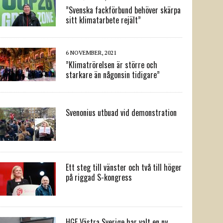
”Svenska fackförbund behöver skärpa
sitt klimatarbete rejält”
6 NOVEMBER, 2021
”Klimatrörelsen är större och
starkare än någonsin tidigare”
Svenonius utbuad vid demonstration
Ett steg till vänster och två till höger
på riggad S-kongress
HGF Västra Sverige har valt en ny