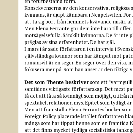
en förutbestämd form.
Konsekvenserna av den konservativa, religiösa sy
kvinnans, är djupt kännbara i Neapelsviten. Fö
att ta sig bort från hemmets kvävande misär, att
Men Elena Ferrante gör dem inte bara till offe
motsägelsefulla. Särskilt kvinnorna. De är inte p
präglas av sina erfarenheter. De har själ.
I mars i år sade författaren i en intervju i Sve
självständiga kvinnor som har kämpat mot patria
romansvit är en seger. En seger över den vita, 
fokusera mer på. Som han anser är den riktiga v
Det som Thente beskriver
som ett ”varmgulli
samtidens viktigaste författarskap. Det mest p
få det att låta så kvinnligt som möjligt, utifrån 
spektakel, relationer, mys. Epitet som tydligt 
Men att framställa Elena Ferrantes böcker som ob
Foreign Policy placerade istället författaren bla
många som har tippat henne som en framtida Nob
att det finns mycket tydliga socialistiska tan