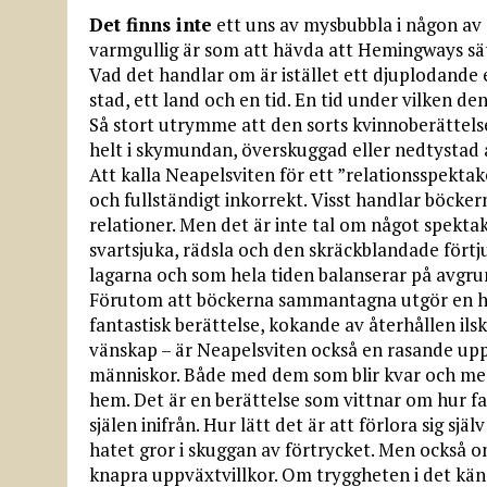
Det finns inte
ett uns av mysbubbla i någon av 
varmgullig är som att hävda att Hemingways sät
Vad det handlar om är istället ett djuplodande
stad, ett land och en tid. En tid under vilken d
Så stort utrymme att den sorts kvinnoberättel
helt i skymundan, överskuggad eller nedtystad 
Att kalla Neapelsviten för ett ”relationsspektak
och fullständigt inkorrekt. Visst handlar böcker
relationer. Men det är inte tal om något spektak
svartsjuka, rädsla och den skräckblandade förtju
lagarna och som hela tiden balanserar på avgru
Förutom att böckerna sammantagna utgör en h
fantastisk berättelse, kokande av återhållen ilsk
vänskap – är Neapelsviten också en rasande up
människor. Både med dem som blir kvar och med 
hem. Det är en berättelse som vittnar om hur f
själen inifrån. Hur lätt det är att förlora sig s
hatet gror i skuggan av förtrycket. Men också
knapra uppväxtvillkor. Om tryggheten i det k