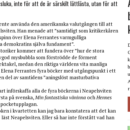
luka, inte för att de är särskilt lättlästa, utan för att
ente använda den amerikanska valutgången till att
lsviten. Han menade att ”samtidigt som kritikerkåren
 spinn över Elena Ferrantes varmgulliga
ka demokratins själva fundament”.
storiker kommer att fundera över ”hur de stora
G
lvgod mysbubbla som förströdde de förment
k
pektakel, medan den riktiga världens vita manliga
b
. Elena Ferrantes fyra böcker med utgångspunkt i ett
 en del av samtidens ”aningslöst masturbativa
A
r
t införskaffa alla de fyra böckerna i Neapelsviten
örsta på svenska,
Min fantastiska väninna
och
Hennes
a pocketupplagan.
boken i kvartetten kan jag bara konstatera att det kan
läst Neapelsviten. Eller så har inte förstått vad han