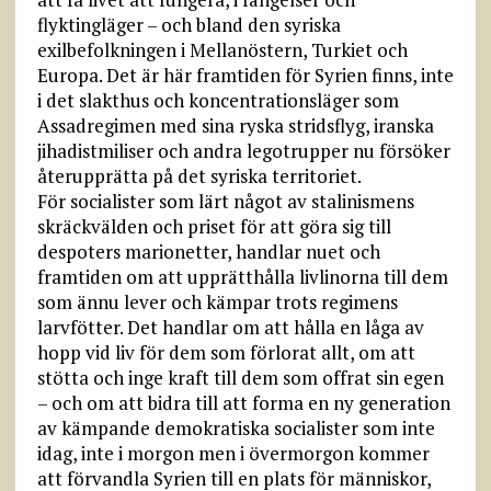
flyktingläger – och bland den syriska
exilbefolkningen i Mellanöstern, Turkiet och
Europa. Det är här framtiden för Syrien finns, inte
i det slakthus och koncentrationsläger som
Assadregimen med sina ryska stridsflyg, iranska
jihadistmiliser och andra legotrupper nu försöker
återupprätta på det syriska territoriet.
För socialister som lärt något av stalinismens
skräckvälden och priset för att göra sig till
despoters marionetter, handlar nuet och
framtiden om att upprätthålla livlinorna till dem
som ännu lever och kämpar trots regimens
larvfötter. Det handlar om att hålla en låga av
hopp vid liv för dem som förlorat allt, om att
stötta och inge kraft till dem som offrat sin egen
– och om att bidra till att forma en ny generation
av kämpande demokratiska socialister som inte
idag, inte i morgon men i övermorgon kommer
att förvandla Syrien till en plats för människor,