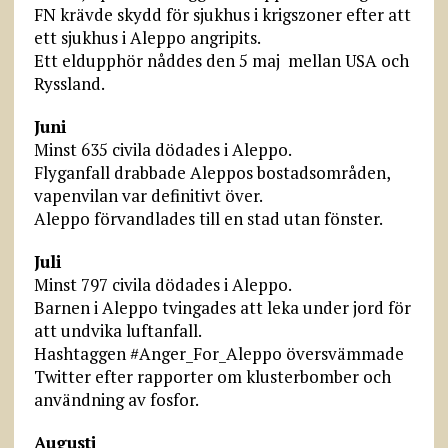
FN krävde skydd för sjukhus i krigszoner efter att
ett sjukhus i Aleppo angripits.
Ett eldupphör nåddes den 5 maj mellan USA och
Ryssland.
Juni
Minst 635 civila dödades i Aleppo.
Flyganfall drabbade Aleppos bostadsområden,
vapenvilan var definitivt över.
Aleppo förvandlades till en stad utan fönster.
Juli
Minst 797 civila dödades i Aleppo.
Barnen i Aleppo tvingades att leka under jord för
att undvika luftanfall.
Hashtaggen #Anger_For_Aleppo översvämmade
Twitter efter rapporter om klusterbomber och
användning av fosfor.
Augusti