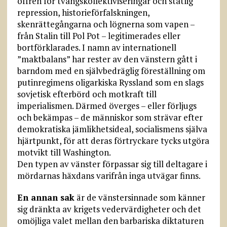
offren för tvångskollektiviseringar och statlig
repression, historieförfalskningen,
skenrättegångarna och lögnerna som vapen –
från Stalin till Pol Pot – legitimerades eller
bortförklarades. I namn av internationell
”maktbalans” har rester av den vänstern gått i
barndom med en självbedräglig föreställning om
putinregimens oligarkiska Ryssland som en slags
sovjetisk efterbörd och motkraft till
imperialismen. Därmed överges – eller förljugs
och bekämpas – de människor som strävar efter
demokratiska jämlikhetsideal, socialismens själva
hjärtpunkt, för att deras förtryckare tycks utgöra
motvikt till Washington.
Den typen av vänster förpassar sig till deltagare i
mördarnas häxdans varifrån inga utvägar finns.
En annan sak
är de vänstersinnade som känner
sig dränkta av krigets vedervärdigheter och det
omöjliga valet mellan den barbariska diktaturen