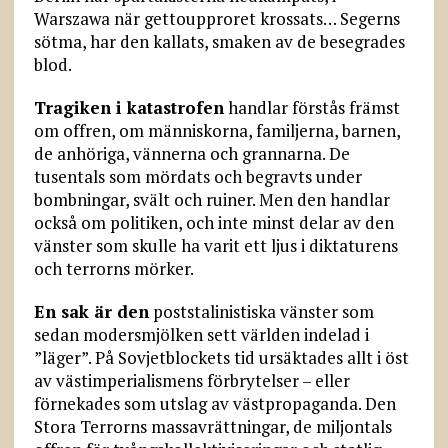
Warszawa när gettoupproret krossats… Segerns
sötma, har den kallats, smaken av de besegrades
blod.
Tragiken i katastrofen
handlar förstås främst
om offren, om människorna, familjerna, barnen,
de anhöriga, vännerna och grannarna. De
tusentals som mördats och begravts under
bombningar, svält och ruiner. Men den handlar
också om politiken, och inte minst delar av den
vänster som skulle ha varit ett ljus i diktaturens
och terrorns mörker.
En sak är den
poststalinistiska vänster som
sedan modersmjölken sett världen indelad i
”läger”. På Sovjetblockets tid ursäktades allt i öst
av västimperialismens förbrytelser – eller
förnekades som utslag av västpropaganda. Den
Stora Terrorns massavrättningar, de miljontals