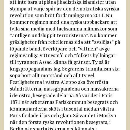
att inte bara utplåna jihadistiska islamister utan
stampa ut varje spår av den demokratiska syriska
revolution som bröt fördämningarna 2011. Nu
kommer regimen med sina ryska uppbackare att
fylla sina media med tacksamma människor som
”äntligen undsluppit terroristerna”. Nu kommer
gräsligheter från rebellernas sida att ”avslöjas” på
löpande band, överlöpare och ”vittnen” avge
regimvänliga vittnesmål och ”folkets hyllningar”
till tyrannen Assad känna få gränser. Ty så är
krigspropagandans lag. Segrarens triumfalism ska
sopa bort allt motstånd och allt tvivel.
Festligheterna i västra Aleppo ska överrösta
ståndrätterna, massgripandena och massakrerna
i de östra, besegrade delarna. Så var det i Paris
1871 när arbetarnas Pariskommun besegrats och
kommunarderna sköts i tusental medan västra
Paris flödade i ljus och glam. Så var det i Moskva
när den första ryska revolutionen besegrats, i
Berlin när spartakisterna nedkämpats, i