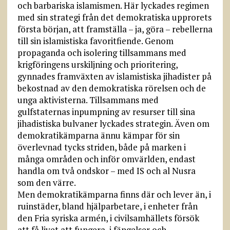
och barbariska islamismen. Här lyckades regimen
med sin strategi från det demokratiska upprorets
första början, att framställa – ja, göra – rebellerna
till sin islamistiska favoritfiende. Genom
propaganda och isolering tillsammans med
krigföringens urskiljning och prioritering,
gynnades framväxten av islamistiska jihadister på
bekostnad av den demokratiska rörelsen och de
unga aktivisterna. Tillsammans med
gulfstaternas inpumpning av resurser till sina
jihadistiska bulvaner lyckades strategin. Även om
demokratikämparna ännu kämpar för sin
överlevnad tycks striden, både på marken i
många områden och inför omvärlden, endast
handla om två ondskor – med IS och al Nusra
som den värre.
Men demokratikämparna finns där och lever än, i
ruinstäder, bland hjälparbetare, i enheter från
den Fria syriska armén, i civilsamhällets försök
att få livet att fungera, i fängelser och