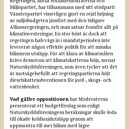
Regeringen, alltså Socialdemokraterna och
Miljöpartiet, har tillsammans med sitt stödparti
Vänsterpartiet visserligen gjort en rejäl höjning
av miljöbudgeten jämfört med den tidigare
Alliansregeringen, och man satsar framför allt på
klimatinvesteringar. En stor brist är dock att
regeringen halvvägs in i mandatperioden inte
levererat någon effektiv politik för att minska
bilismens utsläpp. För att klara av klimatmålen
krävs dessutom att klimatskatterna höjs, menar
Naturskyddsföreningen, som även tycker att det
är motsägelsefullt att regeringspartierna höjt
dieselskattesubventionen för jord-, skogs- och
vattenbruket.
Vad gäller oppositionen
har Moderaterna
presenterat ett budgetförslag som enligt
Naturskyddsföreningens beräkningar skulle leda
till ökade koldioxidutsläpp genom att
uppmuntra till mer bilism med lägre