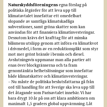
Naturskyddsföreningens
egna förslag på
politiska åtgärder för att leva upp till
klimatavtalet innefattar ett omedelbart
slopande av samtliga klimatskadliga
subventioner, samt gröna skatter som kan
användas för att finansiera klimatinvesteringar.
Dessutom krävs det krafttag för att minska
bilismens utsläpp genom att införa en klimatkvot
i drivmedel, i form av en reduktionsplikt som styr
mot mer grönt bränsle i bensin och diesel.
Avslutningsvis uppmanar man alla partier att
enas över blockgränserna och ta fram
genomtänkta helhetslösningar som innefattar
både klimat­skatter och klimatinvesteringar.
– Nu måste de politiska beslutsfattarna gå från
ord till handling för att Sverige ska leva upp till
det åtagande som Parisavtalet innebär. Vi har
bara drygt 10 år på oss att klara ambitionen om
maximalt 1,5 graders global uppvärmning. Låt